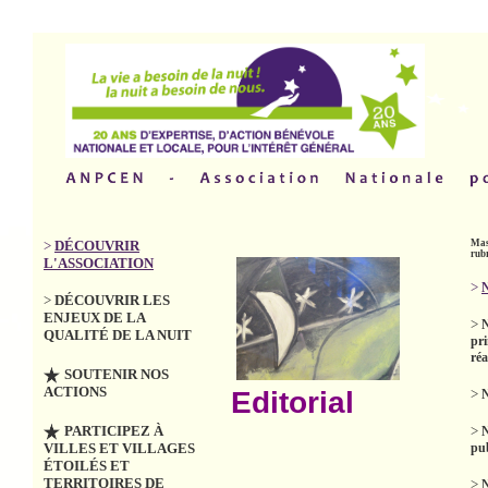
>
DÉCOUVRIR
Mas
rub
L'ASSOCIATION
>
N
>
DÉCOUVRIR LES
ENJEUX DE LA
>
QUALITÉ DE LA NUIT
pri
réa
SOUTENIR NOS
ACTIONS
Editorial
>
N
PARTICIPEZ À
>
VILLES ET VILLAGES
pub
ÉTOILÉS ET
TERRITOIRES DE
>
N