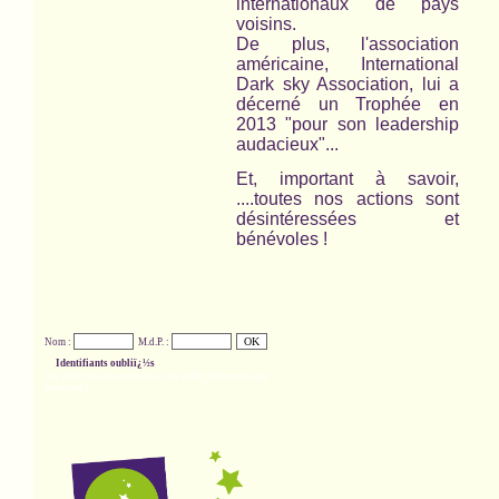
internationaux de pays
voisins.
De plus, l'association
américaine,
International
Dark sky Association,
lui a
décerné un Trophée en
2013 "pour son leadership
audacieux"...
Et, important à savoir,
....toutes nos actions sont
désintéressées et
bénévoles !
Nom :
M.d.P. :
Identifiants oubliï¿½s
Cet accï¿½s ne concerne ni les adhï¿½rents, ni les
donateurs