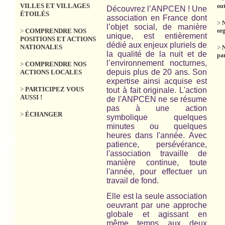
VILLES ET VILLAGES
out
Découvrez l’ANPCEN ! Une
ÉTOILÉS
association en France dont
>
N
l’objet social, de manière
>
COMPRENDRE NOS
org
unique, est entièrement
POSITIONS ET ACTIONS
dédié aux enjeux pluriels de
NATIONALES
>
la qualité de la nuit et de
par
l’environnement nocturnes,
>
COMPRENDRE NOS
depuis plus de 20 ans. Son
ACTIONS LOCALES
expertise ainsi acquise est
>
PARTICIPEZ VOUS
tout à fait originale. L'action
AUSSI !
de l'ANPCEN ne se résume
pas à une action
>
ÉCHANGER
symbolique quelques
minutes ou quelques
heures dans l'année. Avec
patience, persévérance,
l'association travaille de
manière continue, toute
l'année, pour effectuer un
travail de fond.
Elle est la seule association
oeuvrant par une approche
globale et agissant en
même temps aux deux