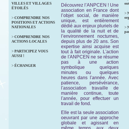
VILLES ET VILLAGES
out
Découvrez l’ANPCEN ! Une
ÉTOILÉS
association en France dont
>
N
l’objet social, de manière
>
COMPRENDRE NOS
org
unique, est entièrement
POSITIONS ET ACTIONS
dédié aux enjeux pluriels de
NATIONALES
>
la qualité de la nuit et de
par
l’environnement nocturnes,
>
COMPRENDRE NOS
depuis plus de 20 ans. Son
ACTIONS LOCALES
expertise ainsi acquise est
>
PARTICIPEZ VOUS
tout à fait originale. L'action
AUSSI !
de l'ANPCEN ne se résume
pas à une action
>
ÉCHANGER
symbolique quelques
minutes ou quelques
heures dans l'année. Avec
patience, persévérance,
l'association travaille de
manière continue, toute
l'année, pour effectuer un
travail de fond.
Elle est la seule association
oeuvrant par une approche
globale et agissant en
même temps aux deux