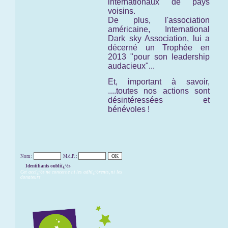
internationaux de pays
voisins.
De plus, l'association
américaine,
International
Dark sky Association,
lui a
décerné un Trophée en
2013 "pour son leadership
audacieux"...
Et, important à savoir,
....toutes nos actions sont
désintéressées et
bénévoles !
Nom :
M.d.P. :
Identifiants oubliï¿½s
Cet accï¿½s ne concerne ni les adhï¿½rents, ni les
donateurs