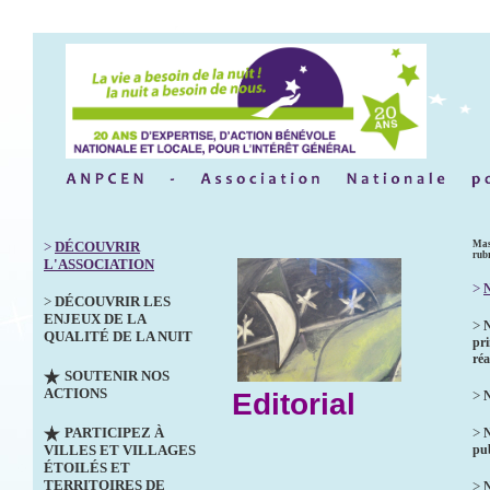
>
DÉCOUVRIR
Mas
rub
L'ASSOCIATION
>
N
>
DÉCOUVRIR LES
ENJEUX DE LA
>
QUALITÉ DE LA NUIT
pri
réa
SOUTENIR NOS
ACTIONS
Editorial
>
N
PARTICIPEZ À
>
VILLES ET VILLAGES
pub
ÉTOILÉS ET
TERRITOIRES DE
>
N