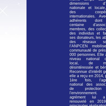
dimensions d'ac
nationale et locale
des coopérat
internationales. Av
adhérents don
centaine d'associ
membres, des collect
des individus et fam
ses donateurs, les a
des réseaux soc
l’ANPCEN mobilis
communauté de près
000 personnes. Elle 
niveau national 
local, de man
désintéressée et bén
Reconnue d'intérêt g
elle a reçu en 2014, 
1ère fois, l'agr
national des associ
de protectio
l'environnement
agrément lui 
renouvelé en 201
principales réalisatio