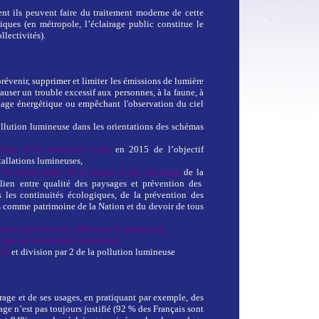
 ils peuvent faire du traitement moderne de cette
iques (en métropole, l’éclairage public constitue le
lectivités).
prévenir, supprimer et limiter les émissions de lumière
causer un trouble excessif aux personnes, à la faune, à
llage énergétique ou empêchant l'observation du ciel
llution lumineuse dans les orientations des schémas
tique et la croissance verte
en 2015 de l’objectif
allations lumineuses,
e la biodiversité, de la nature et des paysages
de la
ien entre qualité des paysages et prévention des
 les continuités écologiques, de la prévention des
s comme patrimoine de la Nation et du devoir de tous
neuses (prévention, réduction et limitation)
ique (et de sobriété lumineuse)
030
 et division par 2 de la pollution lumineuse
rage et de ses usages, en pratiquant par exemple, des
age n’est pas toujours justifié (92 % des Français sont