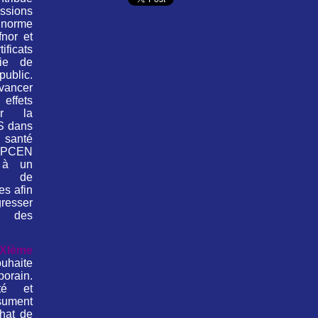
ssions
rme
fnor et
icats
gie de
blic.
vancer
effets
ur la
S dans
 santé
ANPCEN
 à un
e de
es afin
esser
ée des
XIème
uhaite
orain.
té et
ésument
hat de