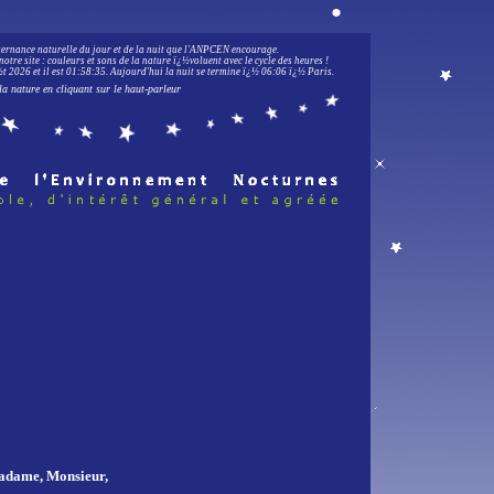
lternance naturelle du jour et de la nuit que l'ANPCEN encourage.
notre site : couleurs et sons de la nature ï¿½voluent avec le cycle des heures !
 2026 et il est
01:58:36
.
Aujourd'hui la nuit se termine ï¿½ 06:06 ï¿½ Paris.
la nature en cliquant sur le haut-parleur
dame, Monsieur,