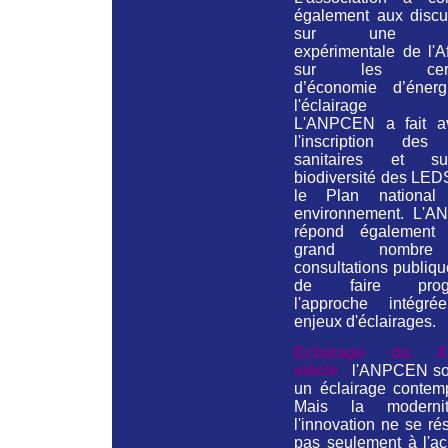
également aux discu
sur une no
expérimentale de l'A
sur les certif
d’économie d’éner
l'éclairage pu
L'ANPCEN a fait a
l'inscription des 
sanitaires et s
biodiversité des LED
le Plan national
environnement. L'
répond également
grand nombr
consultations publiqu
de faire progr
l'approche intégr
enjeux d'éclairages.
Eclairage du X
siècle :
l'ANPCEN so
un éclairage contemp
Mais la moderni
l'innovation ne se r
pas seulement à l'ac