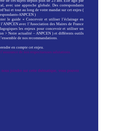
te de ces sujets depuis plus de 25 ans. Elle agit par
cal, avec une approche globale. Des correspondants
rd’hui et tout au long de votre mandat sur cet enjeu (
rrespondants-ANPCEN )
ter le guide « Concevoir et utiliser l’éclairage en
r l’ANPCEN avec l’Association des Maires de France
agogiques les enjeux pour concevoir et utiliser un
ion > Notre actualité – ANPCEN ) et différents outils
t l’ensemble de nos recommandations.
rendre en compte cet enjeu.
l’assurance de nos respectueuses salutations.
 à nous joindre sur cette thématique, vous pouvez