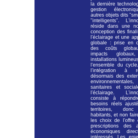
la dernière technolo
gestion électroni
autres objets dits "sm
"intelligents". L'inn
réside dans une no
conception des final
l'éclairage et une a
globale : prise en 
des coûts globa
impacts globaux
installations lumine
l'ensemble du cycle
l'intégration à ré
désormais des extern
environnementales,
sanitaires et socia
l'éclairage. L'inno
consiste à répond
besoins réels ajust
territoires, don
habitants, et non faire
les choix de l'offre
prescriptions des a
économiques direc
intéressés. Les enj