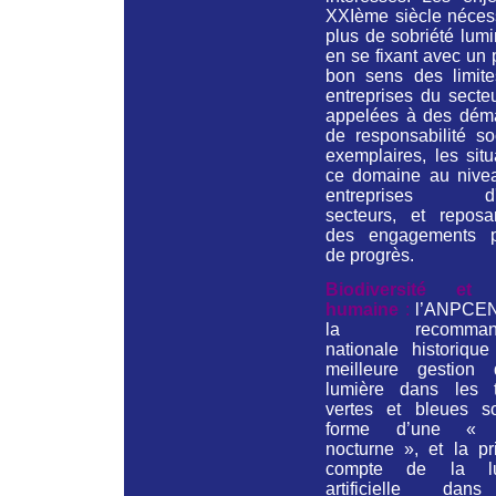
XXIème siècle nécess
plus de sobriété lum
en se fixant avec un
bon sens des limite
entreprises du secte
appelées à des dém
de responsabilité so
exemplaires, les sit
ce domaine au nive
entreprises d'a
secteurs, et reposa
des engagements p
de progrès.
Biodiversité et 
humaine
:
l’ANPCEN
la recommanda
nationale historique
meilleure gestion
lumière dans les 
vertes et bleues s
forme d’une « 
nocturne », et la pr
compte de la lu
artificielle dan