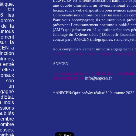
L’ANPCEN est la seule association nationale exper
tique.
une double dimension, au niveau national et lo
fait
locaux sont à votre disposition pour avancer aujou
16 les
Comprendre nos actions locales> un réseau de co
Pour vous accompagner, ils pourront vous présen
 comme
préservant l’environnement nocturne » publié pa
 de la
(AMF) qui présente en 41 questions/réponses péd
ur tous
éclairage du XXIème siècle ( Découvrir l'associat
nnement
conçus par l’ANPCEN (infographies, stand, etc) e
sur la
CEN a
Nous comptons vivement sur votre engagement à p
inction
Nous vous prions de croire, Madame, Monsieur, en 
rines,
ANPCEN
 entré
 elle a
Pour les candidats et les citoyens qui cherchent
tionaux
nous contacter via
info@anpcen.fr
 son
ès un
 gagné
* ANPCEN/OpinionWay réalisé à l’automne 2022
'Etat,
9 mois
ssions
ubliés
cembre
ombre
neuses.
tribué