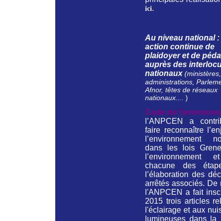
.
ici
Au niveau national 
action continue de
plaidoyer et de péd
auprès des interloc
nationaux
(ministères,
administrations, Parleme
Afnor, têtes de réseaux
nationaux....
)
Code de l'environne
l’ANPCEN a contr
faire reconnaître l’e
l’environnement no
dans les lois Grene
l’environnement e
chacune des étap
l’élaboration des déc
arrêtés associés. De
l'ANPCEN a fait insc
2015 trois articles rel
l'éclairage et aux nu
lumineuses dans la 