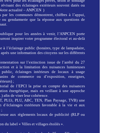
 et 94% pour les éclairages privés, selon le sondage
visant des éclairages extérieurs souvent datés ou
 Notre actualité – ANPCEN )
 par les communes démontrent, chiffres à l’appui,
ce ou gendarmerie que la réponse aux questions de
haut.
 publique pour les années à venir, l’ANPCEN porte
rront inspirer votre programme électoral et au-delà
à l’éclairage public (horaires, type de lampadaire,
après une information des citoyens sur les différents
ementation sur l’extinction issue de l’arrêté du 27
uction et à la limitation des nuisances lumineuses
u public, éclairages intérieurs de locaux à usage
gasins de commerce ou d’exposition, enseignes,
rieurs) ;
itorial de l’EPCI la prise en compte des nuisances
tion énergétique, mais en veillant à une approche
…) afin de viser leur cohérence.
OT, PLUi, PLU, ABC, TEN, Plan Paysage, TVB) une
 d’éclairages extérieurs favorable à la vie et aux
 ;
ineuse aux règlements locaux de publicité (RLP ou
on du label « Villes et villages étoilés ».