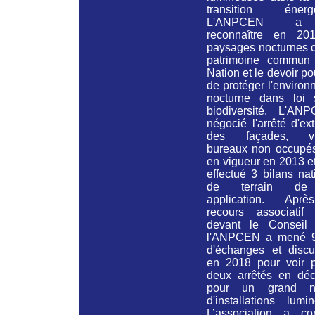
transition énergé
L'ANPCEN a 
reconnaître en 20
paysages nocturnes
patrimoine commun
Nation et le devoir po
de protéger l'enviro
nocturne
dans loi 
biodiversité.
L'ANP
négocié l'arrêté d'ext
des façades, vit
bureaux non occupés
en vigueur en 2013 et
effectué 3 bilans na
de terrain de
application. Apr
recours associatif
devant le Conseil d
l'ANPCEN a mené 
d'échanges et discu
en 2018 pour voir p
deux arrêtés en dé
pour un grand n
d'installations lumi
L’association a con