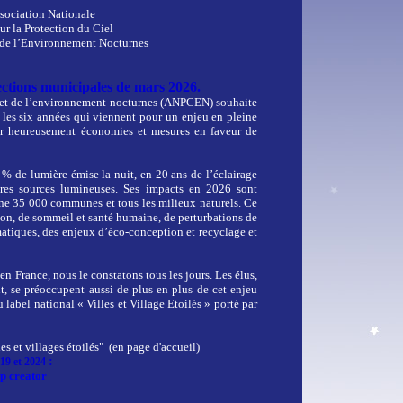
sociation Nationale
ur la Protection du Ciel
 de l’Environnement Nocturnes
ections municipales de mars 2026.
el et de l’environnement nocturnes (ANPCEN) souhaite
ns les six années qui viennent pour un enjeu en pleine
ier heureusement économies et mesures en faveur de
% de lumière émise la nuit, en 20 ans de l’éclairage
tres sources lumineuses. Ses impacts en 2026 sont
rne 35 000 communes et tous les milieux naturels. Ce
sion, de sommeil et santé humaine, de perturbations de
imatiques, des enjeux d’éco-conception et recyclage et
en France, nous le constatons tous les jours. Les élus,
 se préoccupent aussi de plus en plus de cet enjeu
abel national « Villes et Village Etoilés » porté par
es et villages étoilés" (en page d'accueil)
:
019 et 2024
p creator