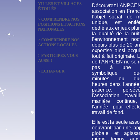
VILLES ET VILLAGES
Découvrez l’ANPCEN
ÉTOILÉS
association en Franc
l’objet social, de m
>
COMPRENDRE NOS
unique, est entiè
POSITIONS ET ACTIONS
dédié aux enjeux plur
NATIONALES
la qualité de la nui
l’environnement noct
>
COMPRENDRE NOS
depuis plus de 20 an
ACTIONS LOCALES
expertise ainsi acqu
>
PARTICIPEZ VOUS
tout à fait originale. 
AUSSI !
de l'ANPCEN ne se 
pas à une ac
>
ÉCHANGER
symbolique que
minutes ou que
heures dans l'année
patience, persévé
l'association travai
manière continue,
l'année, pour effect
travail de fond.
Elle est la seule asso
oeuvrant par une ap
globale et agiss
même temps aux