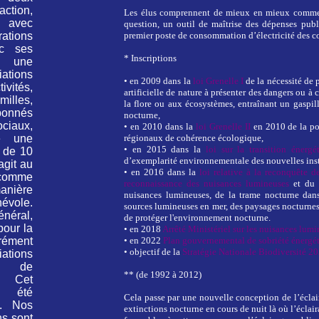
tion,
Les élus comprennent de mieux en mieux comment
, avec
question, un outil de maîtrise des dépenses publ
ions
premier poste de consommation d’électricité des col
ec ses
* Inscriptions
t une
ations
•
en 2009 dans la
loi Grenelle I
de la nécessité de 
ivités,
artificielle de nature à présenter des dangers ou à 
illes,
la flore ou aux écosystèmes, entraînant un gaspi
bonnés
nocturne,
iaux,
•
en 2010 dans la
loi Grenelle II
en 2010 de la po
e une
régionaux de cohérence écologique,
•
en 2015 dans la
loi sur la transition énergé
 de 10
d’exemplarité environnementale des nouvelles inst
agit au
•
en 2016 dans la
loi relative à la reconquête d
comme
reconnaissance des nuisances lumineuses
et du l
ière
nuisances lumineuses, de la trame nocturne dans
évole.
sources lumineuses en mer, des paysages nocturne
énéral,
de protéger l'environnement nocturne.
pour la
•
en 2018
Arrêté Ministériel sur les nuisances lumi
ément
•
en 2022
Plan gouvernemental de sobriété énergét
•
 objectif de la 
Stratégie Nationale Biodiversité 2
ations
n de
** (de 1992 à 2012)
. Cet
a été
Cela passe par une nouvelle conception de l’éclai
9. Nos
extinctions nocturne en cours de nuit là où l’éclair
ns sont