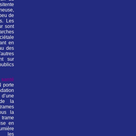
itente
ineuse,
 peu de
s. Les
ur sont
arches
ciétale
uant en
au des
utres
nt sur
ublics
santé
 porte
tion
 d’une
 de la
trames
ous la
trame
ise en
mière
s les