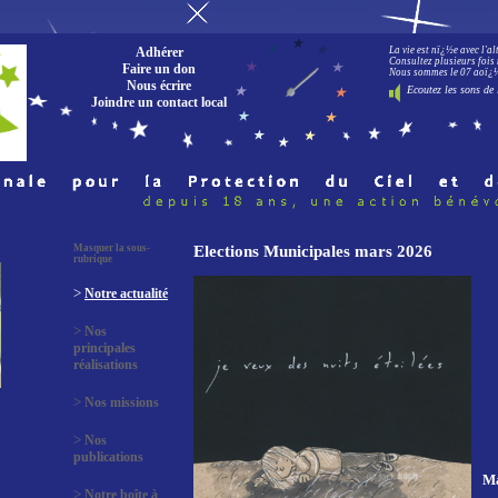
Adhérer
La vie est nï¿½e avec l'a
Consultez plusieurs fois 
Faire un don
Nous sommes le 07 aoï¿½t
Nous écrire
Ecoutez les sons de 
Joindre un contact local
Masquer la sous-
Elections Municipales mars 2026
rubrique
>
Notre actualité
>
Nos
principales
réalisations
>
Nos missions
>
Nos
publications
Ma
>
Notre boîte à