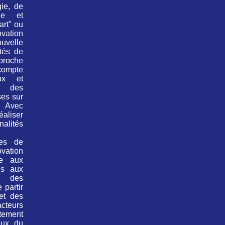
gie, de
que et
art" ou
ovation
uvelle
ités de
pproche
compte
ux et
, des
uses
sur
. Avec
aliser
alités
les de
vation
re aux
és aux
c des
 partir
 et des
cteurs
tement
eux du