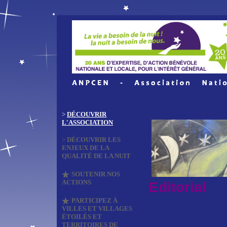
>
DÉCOUVRIR
L'ASSOCIATION
>
DÉCOUVRIR LES
ENJEUX DE LA
QUALITÉ DE LA NUIT
SOUTENIR NOS
ACTIONS
Editorial
PARTICIPEZ À
VILLES ET VILLAGES
ÉTOILÉS ET
TERRITOIRES DE