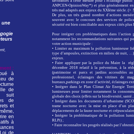
favorables à cette mesure pour l’éclairage public
ANPCEN-OpinionWay*) et plus généralement en ré
très mal adaptés aux enjeux du XXIème siècle. (>
De plus, un très grand nombre d’actions menées
souvent avec le concours des services de poli
: une
sécurité est bien conciliable aux enjeux cités plus 
agogie
Pour intégrer ces problématiques dans l’action
uteurs
notamment les recommandations suivantes qui pou
votre action municipale :
•
Limiter au maximum la pollution lumineuse liée 
nt,
type d’ampoules, extinction en milieu de nuit, …) 
enjeux.
•
Faire appliquer par la police du Maire la régl
décembre 2018 relatif à la prévention, à la réd
ment :
(patrimoine et parcs et jardins accessibles a
ibué à
professionnel, éclairages des vitrines de ma
njeu de
bureaux,parkings en zone d’activité, éclairages exté
cturne
•
Intégrer dans le Plan Climat Air Energie Terr
lle de
lumineuses pour limiter notamment la consomma
t suit
globale des choix (effets sur la biodiversité, santé
es de
•
Intégrer dans les documents d’urbanisme (SC
rets et
trame nocturne avec la mise en place d’un plan
déplacements de la faune nocturne et crépusculaire
 même,
•
Intégrer la problématique de la pollution lum
rire en
RLPi) ;
atifs à
•
Faire reconnaître les progrès réalisés par l’obtenti
isances
Loi de