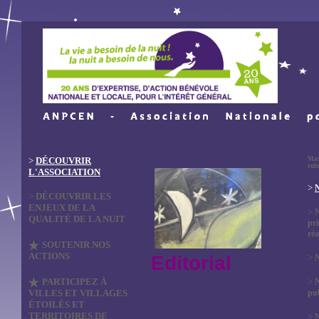
>
DÉCOUVRIR
Mas
rub
L'ASSOCIATION
>
N
>
DÉCOUVRIR LES
ENJEUX DE LA
>
QUALITÉ DE LA NUIT
pri
réa
SOUTENIR NOS
ACTIONS
Editorial
>
N
PARTICIPEZ À
>
VILLES ET VILLAGES
pub
ÉTOILÉS ET
TERRITOIRES DE
>
N