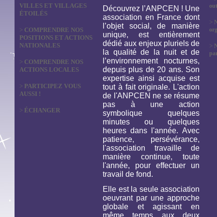
VILLES ET VILLAGES
out
Découvrez l’ANPCEN ! Une
ÉTOILÉS
association en France dont
>
N
l’objet social, de manière
>
COMPRENDRE NOS
org
unique, est entièrement
POSITIONS ET ACTIONS
dédié aux enjeux pluriels de
NATIONALES
>
la qualité de la nuit et de
par
l’environnement nocturnes,
>
COMPRENDRE NOS
depuis plus de 20 ans. Son
ACTIONS LOCALES
expertise ainsi acquise est
>
PARTICIPEZ VOUS
tout à fait originale. L'action
AUSSI !
de l'ANPCEN ne se résume
pas à une action
>
ÉCHANGER
symbolique quelques
minutes ou quelques
heures dans l'année. Avec
patience, persévérance,
l'association travaille de
manière continue, toute
l'année, pour effectuer un
travail de fond.
Elle est la seule association
oeuvrant par une approche
globale et agissant en
même temps aux deux