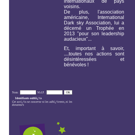
internationaux de pays
voisins.
De plus, l'association
américaine,
International
Dark sky Association,
lui a
décerné un Trophée en
2013 "pour son leadership
audacieux"...
Et, important à savoir,
....toutes nos actions sont
désintéressées et
bénévoles !
Nom :
M.d.P. :
Identifiants oubliï¿½s
Cet accï¿½s ne concerne ni les adhï¿½rents, ni les
donateurs