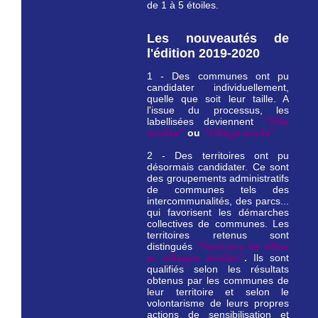
de 1 à 5 étoiles.
Les nouveautés de
l'édition 2019-2020
1 - Des communes ont pu
candidater individuellement,
quelle que soit leur taille. A
l'issue du processus, les
labellisées deviennent
"Ville
étoilée"
ou
"Village étoilé"
2 - Des territoires ont pu
désormais candidater. Ce sont
des groupements administratifs
de communes tels des
intercommunalités, des parcs...
qui favorisent les démarches
collectives de communes. Les
territoires retenus sont
distingués
"Territoire de villes
et villages étoilés"
.
Ils sont
qualifiés selon les résultats
obtenus par les communes de
leur territoire et selon le
volontarisme de leurs propres
actions de sensibilisation et