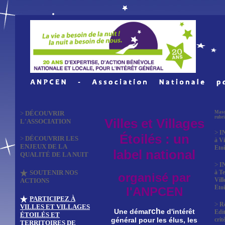
>
DÉCOUVRIR
Masq
rubr
Villes et Villages
L'ASSOCIATION
>
I
Étoilés : un
>
DÉCOUVRIR LES
à Vi
ENJEUX DE LA
Etoi
label national
QUALITÉ DE LA NUIT
>
I
SOUTENIR NOS
à Te
organisé par
Vill
ACTIONS
Etoi
l'ANPCEN
PARTICIPEZ À
>
R
VILLES ET VILLAGES
rch
Une déma
e d'intérêt
Edit
ÉTOILÉS ET
crit
général pour les élus, les
TERRITOIRES DE