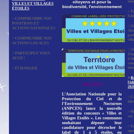
not
citoyens et pour la
VILLES ET VILLAGES
biodiversité, l'environnement
ÉTOILÉS
>
Pa
Edi
>
COMPRENDRE NOS
POSITIONS ET
>
(V
ACTIONS NATIONALES
Ale
parl
>
COMPRENDRE NOS
vill
ACTIONS LOCALES
>
(V
>
PARTICIPEZ VOUS
Tém
AUSSI !
d'él
com
labe
>
ÉCHANGER
>
Ré
l'éd
Juin 2024
202
L’Association Nationale pour la
>
Ca
Protection du Ciel et de
labe
l’Environnement Nocturnes
(ANPCEN) lance la nouvelle
>
Bi
édition du concours « Villes et
sur
Villages Etoilés ». Les communes
souhaitant déposer leur
>
P
candidature pour décrocher le
sign
label de 1 à 5 étoiles, ou