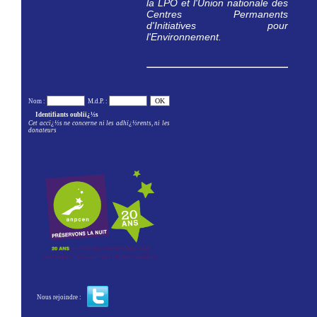
la LPO et l'Union nationale des
Centres Permanents
d'Initiatives pour
l'Environnement.
Nom :
M.d.P. :
Identifiants oubliï¿½s
Cet accï¿½s ne concerne ni les adhï¿½rents, ni les
donateurs
Nous rejoindre :