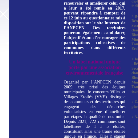
dip
renouveler et améliorer celui qui
indi
a leur a été remis en 2017,
peuvent répondre à compter de
>
R
ce 12 juin au questionnaire mis à
Bér
disposition sur le site Internet de
Secr
l’ANPCEN.
Des territoires
char
pourront également candidater,
Biod
l’objectif étant d’encourager des
Mini
participations collectives de
Tra
communes dans différents
Eco
territoires.
>
In
Un label national unique
- B
porté par une association
Secr
environnementale française
char
Biod
Organisé par l’ANPCEN depuis
Mini
2009, très prisé des équipes
Tra
éco
municipales, le concours Villes et
Villages Etoilés (VVE) distingue
des communes et des territoires qui
>
Ga
engagent des démarches
pho
volontaristes en vue d’améliorer
par étapes la qualité de nos nuits.
>
No
Depuis 2021, 722 communes sont
labellisées de 1 à 5 étoiles,
constituant ainsi une trame étoilée
unique en France. Elles n’étaient