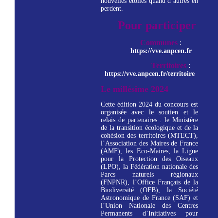
nouvelles étoiles quand d’autres en
perdent.
Pour participer
Communes
:
https://vve.anpcen.fr
Territoires
:
https://vve.anpcen.fr/territoire
Le millésime 2024
Cette édition 2024 du concours est
organisée avec le soutien et le
relais de partenaires : le Ministère
de la transition écologique et de la
cohésion des territoires (MTECT),
l’Association des Maires de France
(AMF), les Eco-Maires, la Ligue
pour la Protection des Oiseaux
(LPO), la Fédération nationale des
Parcs naturels régionaux
(FNPNR), l’Office Français de la
Biodiversité (OFB), la Société
Astronomique de France (SAF) et
l’Union Nationale des Centres
Permanents d’Initiatives pour