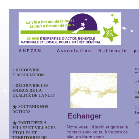
>
DÉCOUVRIR
Mas
ru
L'ASSOCIATION
>
>
DÉCOUVRIR LES
ENJEUX DE LA
>
QUALITÉ DE LA NUIT
un
SOUTENIR NOS
>
ACTIONS
Fa
Echanger
PARTICIPEZ À
>
Notre voeu : établir et garder le
VILLES ET VILLAGES
contact avec vous,
à travers ce
ÉTOILÉS ET
site,
e
n fournissant
TERRITOIRES DE