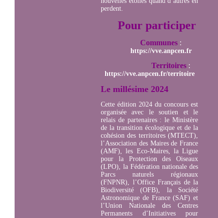
nouvelles étoiles quand d’autres en
perdent.
Pour participer
Communes
:
https://vve.anpcen.fr
Territoires
:
https://vve.anpcen.fr/territoire
Le millésime 2024
Cette édition 2024 du concours est
organisée avec le soutien et le
relais de partenaires : le Ministère
de la transition écologique et de la
cohésion des territoires (MTECT),
l’Association des Maires de France
(AMF), les Eco-Maires, la Ligue
pour la Protection des Oiseaux
(LPO), la Fédération nationale des
Parcs naturels régionaux
(FNPNR), l’Office Français de la
Biodiversité (OFB), la Société
Astronomique de France (SAF) et
l’Union Nationale des Centres
Permanents d’Initiatives pour