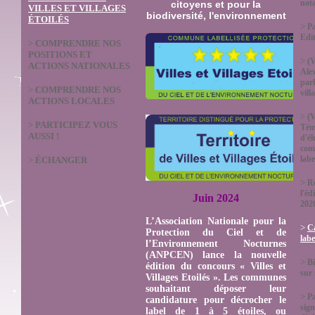
not
citoyens et pour la
VILLES ET VILLAGES
biodiversité, l'environnement
ÉTOILÉS
>
Pa
Edi
>
COMPRENDRE NOS
POSITIONS ET
>
(V
ACTIONS NATIONALES
Ale
parl
>
COMPRENDRE NOS
vill
ACTIONS LOCALES
>
(V
>
PARTICIPEZ VOUS
Tém
AUSSI !
d'él
com
labe
>
ÉCHANGER
>
Ré
l'éd
Juin 2024
202
L’Association Nationale pour la
>
Ca
Protection du Ciel et de
labe
l’Environnement Nocturnes
(ANPCEN) lance la nouvelle
>
Bi
édition du concours « Villes et
sur
Villages Etoilés ». Les communes
souhaitant déposer leur
>
P
candidature pour décrocher le
sign
label de 1 à 5 étoiles, ou