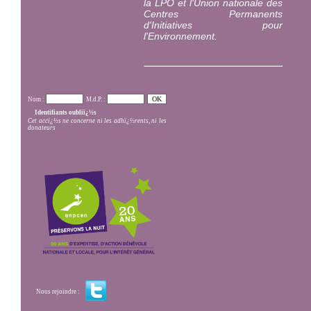
la LPO et l'Union nationale des
Centres Permanents
d'Initiatives pour
l'Environnement.
Nom :
M.d.P. :
Identifiants oubliï¿½s
Cet accï¿½s ne concerne ni les adhï¿½rents, ni les
donateurs
Nous rejoindre :