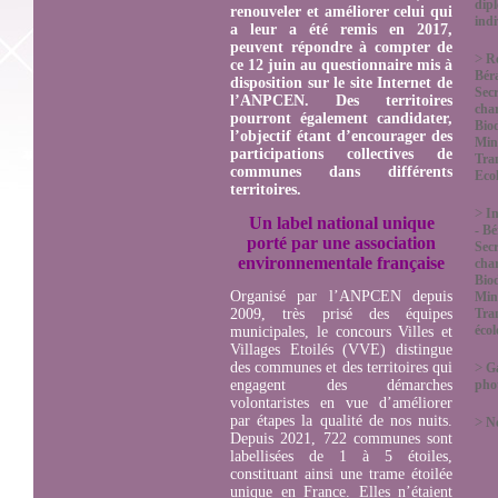
dip
renouveler et améliorer celui qui
indi
a leur a été remis en 2017,
peuvent répondre à compter de
>
R
ce 12 juin au questionnaire mis à
Bér
disposition sur le site Internet de
Secr
l’ANPCEN.
Des territoires
char
pourront également candidater,
Biod
l’objectif étant d’encourager des
Mini
participations collectives de
Tra
communes dans différents
Eco
territoires.
>
In
Un label national unique
- B
porté par une association
Secr
environnementale française
char
Biod
Organisé par l’ANPCEN depuis
Mini
2009, très prisé des équipes
Tra
éco
municipales, le concours Villes et
Villages Etoilés (VVE) distingue
des communes et des territoires qui
>
Ga
engagent des démarches
pho
volontaristes en vue d’améliorer
par étapes la qualité de nos nuits.
>
No
Depuis 2021, 722 communes sont
labellisées de 1 à 5 étoiles,
constituant ainsi une trame étoilée
unique en France. Elles n’étaient