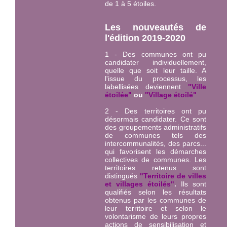
de 1 à 5 étoiles.
Les nouveautés de
l'édition 2019-2020
1 - Des communes ont pu
candidater individuellement,
quelle que soit leur taille. A
l'issue du processus, les
labellisées deviennent
"Ville
étoilée"
ou
"Village étoilé"
2 - Des territoires ont pu
désormais candidater. Ce sont
des groupements administratifs
de communes tels des
intercommunalités, des parcs...
qui favorisent les démarches
collectives de communes. Les
territoires retenus sont
distingués
"Territoire de villes
et villages étoilés"
.
Ils sont
qualifiés selon les résultats
obtenus par les communes de
leur territoire et selon le
volontarisme de leurs propres
actions de sensibilisation et