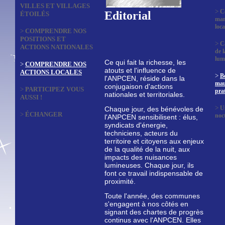
VILLES ET VILLAGES
>
C
Editorial
ÉTOILÉS
man
loca
>
COMPRENDRE NOS
POSITIONS ET
>
C
ACTIONS NATIONALES
de l
lum
Ce qui fait la richesse, les
>
COMPRENDRE NOS
atouts et l'influence de
ACTIONS LOCALES
>
B
l'ANPCEN, réside dans la
mau
conjugaison d'actions
>
PARTICIPEZ VOUS
prat
nationales et territoriales.
AUSSI !
>
U
Chaque jour, des bénévoles de
>
ÉCHANGER
noc
l'ANPCEN sensibilisent : élus,
syndicats d'énergie,
techniciens, acteurs du
territoire et citoyens aux enjeux
de la qualité de la nuit, aux
impacts des nuisances
lumineuses. Chaque jour, ils
font ce travail indispensable de
proximité.
Toute l'année, des communes
s'engagent à nos côtés en
signant des chartes de progrès
continus avec l'ANPCEN. Elles