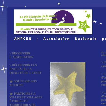
>
DÉCOUVRIR
Masq
rubr
L'ASSOCIATION
>
U
>
DÉCOUVRIR LES
cor
ENJEUX DE LA
QUALITÉ DE LA NUIT
>
C
d’e
SOUTENIR NOS
pou
co
ACTIONS
>
C
PARTICIPEZ À
d’e
VILLES ET VILLAGES
pou
ÉTOILÉS ET
con
TERRITOIRES DE