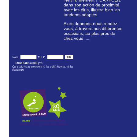
l'environnement ! L'ANPCEN,
dans son action de proximité
avec les élus, illustre bien les
tandems adaptés.
Alors donnons-nous rendez-
vous, à travers nos différentes
occasions, au plus près de
chez vous .....
Nom :
M.d.P. :
Identifiants oubliï¿½s
Cet accï¿½s ne concerne ni les adhï¿½rents, ni les
donateurs