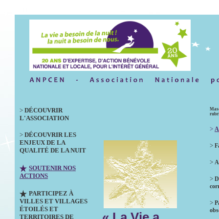
>
DÉCOUVRIR
Masq
rubr
L'ASSOCIATION
>
A
>
DÉCOUVRIR LES
ENJEUX DE LA
>
F
QUALITÉ DE LA NUIT
>
A
SOUTENIR NOS
ACTIONS
>
D
cor
PARTICIPEZ À
VILLES ET VILLAGES
>
P
ÉTOILÉS ET
obs
« La Vie a
TERRITOIRES DE