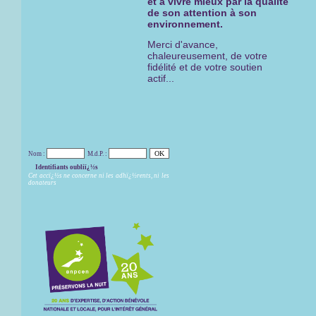
et à vivre mieux par la qualité
de son attention à son
environnement.
Merci d'avance,
chaleureusement, de votre
fidélité et de votre soutien
actif...
Nom :
M.d.P. :
Identifiants oubliï¿½s
Cet accï¿½s ne concerne ni les adhï¿½rents, ni les
donateurs