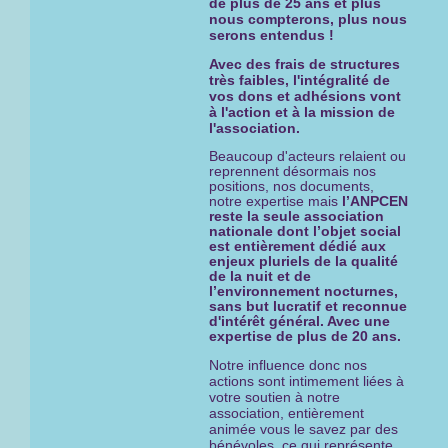
de plus de 25 ans et plus
nous compterons, plus nous
serons entendus !
Avec des frais de structures
très faibles, l'intégralité de
vos dons et adhésions vont
à l'action et à la mission de
l'association.
Beaucoup d'acteurs relaient ou
reprennent désormais nos
positions, nos documents,
notre expertise mais
l’ANPCEN
reste la seule association
nationale dont l’objet social
est entièrement dédié aux
enjeux pluriels de la qualité
de la nuit et de
l’environnement nocturnes,
sans but lucratif et reconnue
d'intérêt général. Avec une
expertise
de plus de 20 ans.
Notre influence donc nos
actions sont intimement liées à
votre soutien à notre
association, entièrement
animée vous le savez par des
bénévoles, ce qui représente