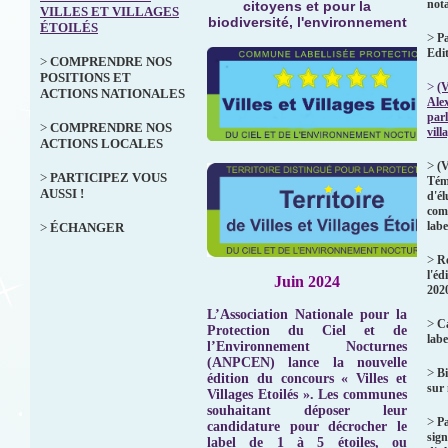
not
citoyens et pour la
VILLES ET VILLAGES
biodiversité, l'environnement
ÉTOILÉS
>
Pa
Edi
>
COMPRENDRE NOS
POSITIONS ET
>
(V
ACTIONS NATIONALES
Ale
parl
>
COMPRENDRE NOS
vill
ACTIONS LOCALES
>
(V
>
PARTICIPEZ VOUS
Tém
AUSSI !
d'él
com
labe
>
ÉCHANGER
>
Ré
l'éd
Juin 2024
202
L’Association Nationale pour la
>
Ca
Protection du Ciel et de
labe
l’Environnement Nocturnes
(ANPCEN) lance la nouvelle
>
Bi
édition du concours « Villes et
sur
Villages Etoilés ». Les communes
souhaitant déposer leur
>
P
candidature pour décrocher le
sign
label de 1 à 5 étoiles, ou