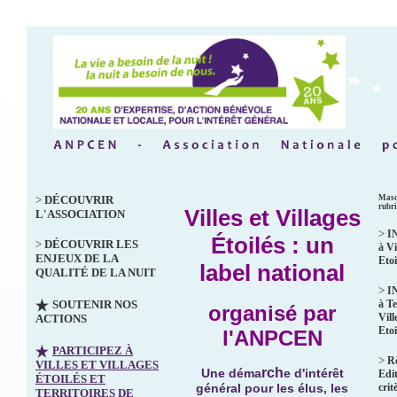
>
DÉCOUVRIR
Masq
rubr
Villes et Villages
L'ASSOCIATION
>
I
Étoilés : un
>
DÉCOUVRIR LES
à Vi
ENJEUX DE LA
Etoi
label national
QUALITÉ DE LA NUIT
>
I
SOUTENIR NOS
à Te
organisé par
Vill
ACTIONS
Etoi
l'ANPCEN
PARTICIPEZ À
>
R
VILLES ET VILLAGES
rch
Une déma
e d'intérêt
Edit
ÉTOILÉS ET
crit
général pour les élus, les
TERRITOIRES DE