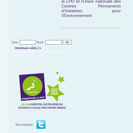
la LPO et l'Union nationale des
Centres Permanents
d'Initiatives pour
l'Environnement.
Nom :
M.d.P. :
Identifiants oubliï¿½s
Cet accï¿½s ne concerne ni les adhï¿½rents, ni les
donateurs
Nous rejoindre :