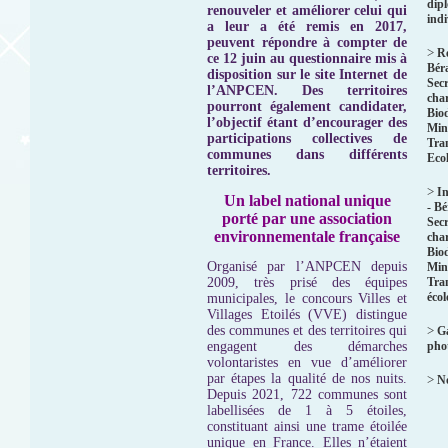
dip
renouveler et améliorer celui qui
indi
a leur a été remis en 2017,
peuvent répondre à compter de
>
R
ce 12 juin au questionnaire mis à
Bér
disposition sur le site Internet de
Secr
l’ANPCEN.
Des territoires
char
pourront également candidater,
Biod
l’objectif étant d’encourager des
Mini
participations collectives de
Tra
communes dans différents
Eco
territoires.
>
In
Un label national unique
- B
porté par une association
Secr
environnementale française
char
Biod
Organisé par l’ANPCEN depuis
Mini
2009, très prisé des équipes
Tra
éco
municipales, le concours Villes et
Villages Etoilés (VVE) distingue
des communes et des territoires qui
>
Ga
engagent des démarches
pho
volontaristes en vue d’améliorer
par étapes la qualité de nos nuits.
>
No
Depuis 2021, 722 communes sont
labellisées de 1 à 5 étoiles,
constituant ainsi une trame étoilée
unique en France. Elles n’étaient