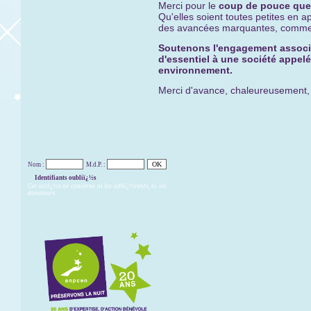
Merci pour le
coup de pouce que 
Qu'elles soient toutes petites en 
des avancées marquantes, comme u
Soutenons l'engagement associat
d'essentiel à une société appelé
environnement.
Merci d'avance, chaleureusement, de
Nom :
M.d.P. :
Identifiants oubliï¿½s
Cet accï¿½s ne concerne ni les adhï¿½rents, ni les
donateurs