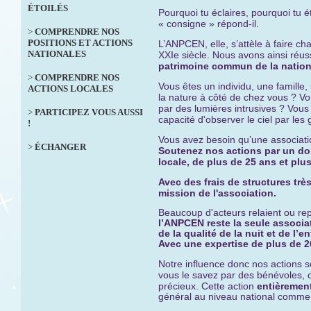
ÉTOILÉS
Pourquoi tu éclaires, pourquoi tu ét
« consigne » répond-il.
>
COMPRENDRE NOS
POSITIONS ET ACTIONS
L’ANPCEN, elle, s’attèle à faire c
NATIONALES
XXIe siècle. Nous avons ainsi réus
patrimoine commun de la natio
>
COMPRENDRE NOS
Vous êtes un individu, une famill
ACTIONS LOCALES
la nature à côté de chez vous ? Vo
par des lumières intrusives ? Vous 
>
PARTICIPEZ VOUS AUSSI
capacité d'observer le ciel par les
!
Vous avez besoin qu’une associatio
>
ÉCHANGER
Soutenez nos actions par un do
locale, de plus de 25 ans et pl
Avec des frais de structures très
mission de l'association.
Beaucoup d'acteurs relaient ou re
l’ANPCEN reste la seule associat
de la qualité de la nuit et de l’
Avec une expertise
de plus de 2
Notre influence donc nos actions s
vous le savez par des bénévoles,
précieux. Cette
action
entièremen
général au niveau national comme 