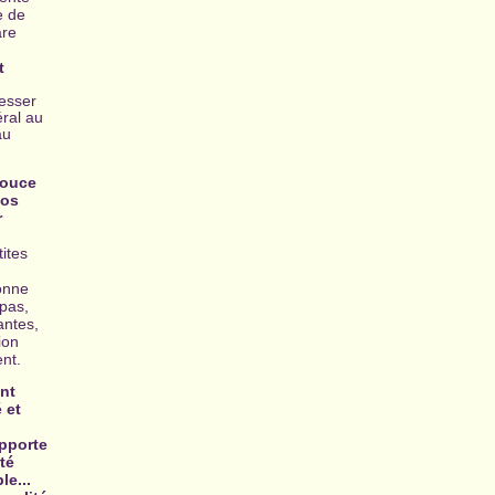
e de
are
t
resser
éral au
au
pouce
nos
r
.
tites
onne
 pas,
ntes,
ion
ent.
nt
 et
apporte
té
le...