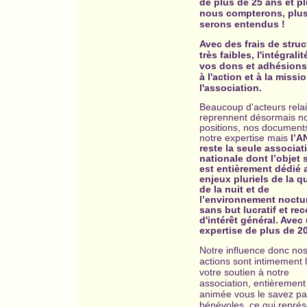
de plus de 25 ans et p
nous compterons, plu
serons entendus !
Avec des frais de struc
très faibles, l'intégralit
vos dons et adhésions
à l'action et à la missi
l'association.
Beaucoup d'acteurs rela
reprennent désormais n
positions, nos document
notre expertise mais
l’
reste la seule associat
nationale dont l’objet 
est entièrement dédié 
enjeux pluriels de la qu
de la nuit et de
l’environnement noctu
sans but lucratif et r
d'intérêt général. Avec
expertise
de plus de 2
Notre influence donc no
actions sont intimement 
votre soutien à notre
association, entièrement
animée vous le savez pa
bénévoles, ce qui repré