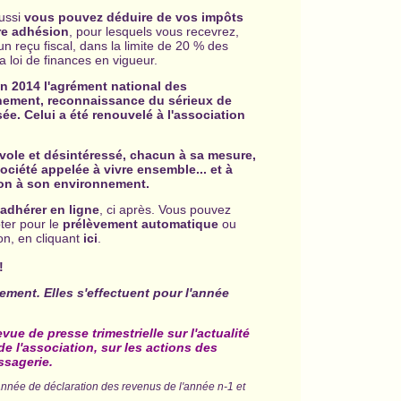
aussi
vous pouvez déduire de vos impôts
re adhésion
, pour lesquels vous recevrez,
n reçu fiscal, dans la limite de 20 % des
 loi de finances en vigueur.
en 2014 l'agrément national des
nnement, reconnaissance du sérieux de
ée. Celui a été renouvelé à l'association
vole et désintéressé, chacun à sa mesure,
ociété appelée à vivre ensemble... et à
tion à son environnement.
adhérer en ligne
, ci après. Vous pouvez
ter pour le
prélèvement automatique
ou
ion, en cliquant
ici
.
!
ement. Elles s'effectuent pour l'année
ue de presse trimestrielle sur l'actualité
 de l'association, sur les actions des
ssagerie.
'année de déclaration des revenus de l'année n-1 et