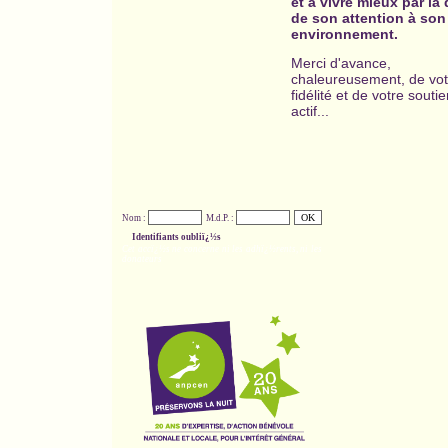
et à vivre mieux par la 
de son attention à son
environnement.
Merci d'avance,
chaleureusement, de vot
fidélité et de votre souti
actif...
Nom :
M.d.P. :
Identifiants oubliï¿½s
Cet accï¿½s ne concerne ni les adhï¿½rents, ni les
donateurs