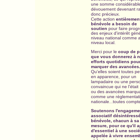
une somme considérabl
dévouement devenant r
donc précieux.
Cette
action
entièremen
bénévole a besoin de
soutien
pour faire prog
des enjeux d'intérêt gén
niveau national comme 
niveau local.
Merci pour le
coup de 
que vous donnerez à 
efforts quotidiens pou
marquer des avancées
Qu'elles soient toutes pe
en apparence, pour un
lampadaire ou une pers
convaincue qui ne l'était
ou des avancées marqua
comme une réglementat
nationale...toutes compt
Soutenons l'engageme
associatif désintéressé
bénévole, chacun à sa
mesure, pour ce qu'il 
d'essentiel à une socié
appelée à vivre ensemb