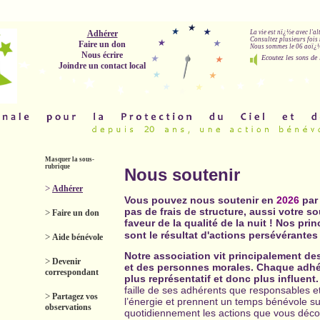
Adhérer
La vie est nï¿½e avec l'a
Consultez plusieurs fois 
Faire un don
Nous sommes le 06 aoï¿½t
Nous écrire
Ecoutez les sons de 
Joindre un contact local
Masquer la sous-
rubrique
Nous soutenir
>
Adhérer
Vous pouvez nous soutenir en
2026
par
pas de frais de structure, aussi votre so
>
Faire un don
faveur de la qualité de la nuit ! Nos pri
sont le résultat d'actions persévérantes
>
Aide bénévole
Notre association vit principalement de
>
Devenir
et des personnes morales. Chaque adhé
correspondant
plus représentatif et donc plus influent.
faille de ses adhérents que responsables 
>
Partagez vos
l’énergie et prennent un temps bénévole sur
observations
quotidiennement les actions que vous décou