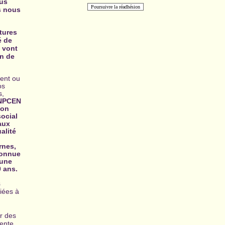
lus
s nous
tures
é de
 vont
on de
ient ou
os
s,
ANPCEN
ion
social
aux
alité
rnes,
econnue
 une
0 ans.
s
liées à
r des
sente