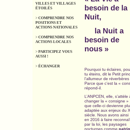
VILLES ET VILLAGES
besoin de la
ÉTOILÉS
Nuit,
>
COMPRENDRE NOS
POSITIONS ET
ACTIONS NATIONALES
la Nuit a
>
COMPRENDRE NOS
besoin de
ACTIONS LOCALES
nous »
>
PARTICIPEZ VOUS
AUSSI !
>
ÉCHANGER
Pourquoi tu éclaires, po
tu éteins, dit le Petit prin
l’allumeur de réverbères
Parce que c’est la « con
répond-il.
L’ANPCEN, elle, s’attèle 
changer la « consigne »
que celle-ci devienne pl
adaptée aux enjeux du 
siècle. Nous avons ainsi 
en 2016 à faire reconnaî
par la loi, les paysages
nocturnes comme
patri