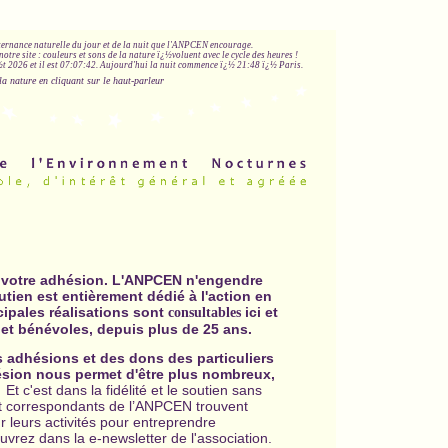
lternance naturelle du jour et de la nuit que l'ANPCEN encourage.
notre site : couleurs et sons de la nature ï¿½voluent avec le cycle des heures !
 2026 et il est
07:07:42
.
Aujourd'hui la nuit commence ï¿½ 21:48 ï¿½ Paris.
la nature en cliquant sur le haut-parleur
 votre adhésion.
L'ANPCEN n'engendre
utien est entièrement dédié à l'action en
ncipales réalisations sont
ici et
consultables
 et bénévoles, depuis plus de 25 ans.
s adhésions et des dons des particuliers
sion nous permet d'être plus nombreux,
Et c'est dans la fidélité et le soutien sans
et correspondants de l’ANPCEN trouvent
 leurs activités pour entreprendre
vrez dans la e-newsletter de l'association.