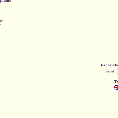
qualité
re
en
Recherch
parmi :
Tr