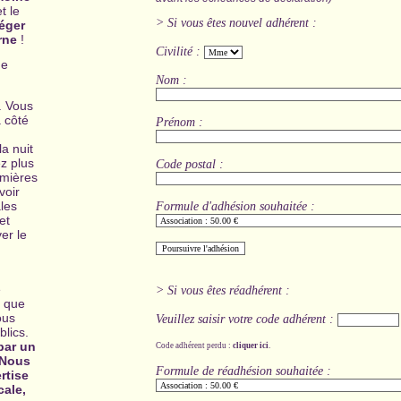
et le
> Si vous êtes nouvel adhérent :
éger
rne
!
Civilité :
ne
Nom :
us
. Vo
à côté
Prénom :
la nuit
ez plus
Code postal :
umières
voir
les
Formule d'adhésion souhaitée :
et
er le
e
> Si vous êtes réadhérent :
, que
ous
Veuillez saisir votre code adhérent :
lics.
par un
Code adhérent perdu :
cliquer ici
.
 Nous
Formule de réadhésion souhaitée :
rtise
cale,