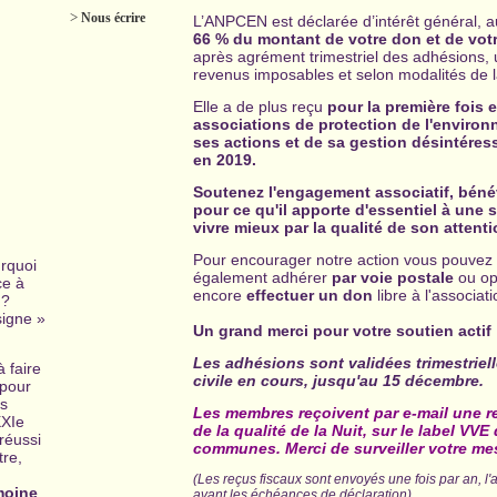
>
Nous écrire
L’ANPCEN est déclarée d’intérêt général, 
66 % du montant de votre don et de vot
après agrément trimestriel des adhésions, u
revenus imposables et selon modalités de la
Elle a de plus reçu
pour la première fois 
associations de protection de l'enviro
ses actions et de sa gestion désintéress
en 2019.
Soutenez l'engagement associatif, béné
pour ce qu'il apporte d'essentiel à une s
vivre mieux par la qualité de son atten
Pour encourager notre action vous pouvez
urquoi
également adhérer
par voie postale
ou op
ce à
encore
effectuer un don
libre à l'associat
 ?
signe »
Un grand merci pour votre soutien actif 
Les adhésions sont validées trimestriell
à faire
civile en cours, jusqu'au 15 décembre.
 pour
us
Les membres reçoivent par e-mail une rev
XXIe
de la qualité de la Nuit, sur le label VVE
réussi
communes. Merci de surveiller votre me
tre,
(Les reçus fiscaux sont envoyés une fois par an, l
moine
avant les échéances de déclaration)