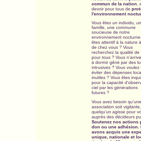
commun de la nation
, 
devoir pour tous de
prot
l'environnement noctu
Vous êtes un individu, u
famille, une commune
soucieuse de notre
environnement nocturne
êtes attentif à la nature 
de chez vous ? Vous
recherchez la qualité de 
pour tous ? Vous n’arriv
à dormir gêné par des l
intrusives ? Vous voulez 
éviter des dépenses loca
inutiles ? Vous êtes inqui
pour la capacité d'observ
ciel par les générations
futures ?
Vous avez besoin qu’un
association soit vigilante
quelqu’un agisse pour v
auprès des décideurs pub
Soutenez nos actions 
don ou une adhésion.
avons acquis une expe
unique, nationale et lo