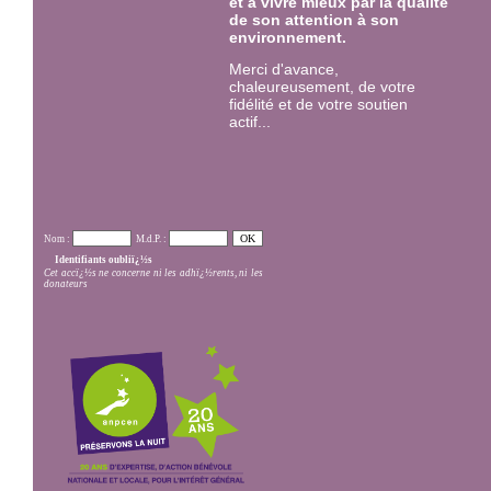
et à vivre mieux par la qualité
de son attention à son
environnement.
Merci d'avance,
chaleureusement, de votre
fidélité et de votre soutien
actif...
Nom :
M.d.P. :
Identifiants oubliï¿½s
Cet accï¿½s ne concerne ni les adhï¿½rents, ni les
donateurs