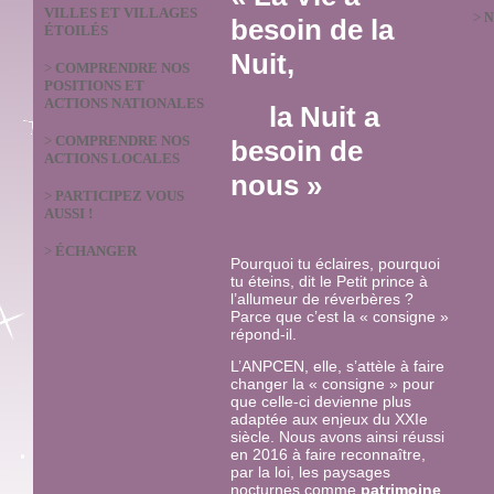
VILLES ET VILLAGES
>
N
besoin de la
ÉTOILÉS
Nuit,
>
COMPRENDRE NOS
POSITIONS ET
ACTIONS NATIONALES
la Nuit a
>
COMPRENDRE NOS
besoin de
ACTIONS LOCALES
nous »
>
PARTICIPEZ VOUS
AUSSI !
>
ÉCHANGER
Pourquoi tu éclaires, pourquoi
tu éteins, dit le Petit prince à
l’allumeur de réverbères ?
Parce que c’est la « consigne »
répond-il.
L’ANPCEN, elle, s’attèle à faire
changer la « consigne » pour
que celle-ci devienne plus
adaptée aux enjeux du XXIe
siècle. Nous avons ainsi réussi
en 2016 à faire reconnaître,
par la loi, les paysages
nocturnes comme
patrimoine