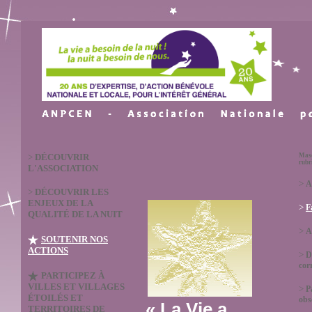
>
DÉCOUVRIR
Masq
rubr
L'ASSOCIATION
>
A
>
DÉCOUVRIR LES
ENJEUX DE LA
>
F
QUALITÉ DE LA NUIT
>
A
SOUTENIR NOS
ACTIONS
>
D
cor
PARTICIPEZ À
VILLES ET VILLAGES
>
P
ÉTOILÉS ET
obs
« La Vie a
TERRITOIRES DE