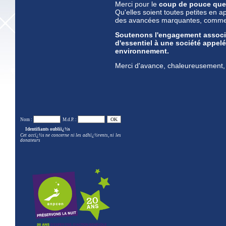
Merci pour le
coup de pouce que 
Qu'elles soient toutes petites en 
des avancées marquantes, comme u
Soutenons l'engagement associat
d'essentiel à une société appelé
environnement.
Merci d'avance, chaleureusement, de
Nom :
M.d.P. :
Identifiants oubliï¿½s
Cet accï¿½s ne concerne ni les adhï¿½rents, ni les
donateurs