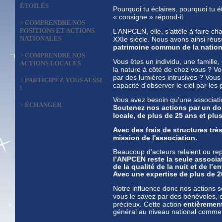
ÉTOILÉS
Pourquoi tu éclaires, pourquoi tu ét
« consigne » répond-il.
>
COMPRENDRE NOS
POSITIONS ET ACTIONS
L’ANPCEN, elle, s’attèle à faire c
NATIONALES
XXIe siècle. Nous avons ainsi réus
patrimoine commun de la natio
>
COMPRENDRE NOS
Vous êtes un individu, une famill
ACTIONS LOCALES
la nature à côté de chez vous ? Vo
par des lumières intrusives ? Vous 
>
PARTICIPEZ VOUS AUSSI
capacité d'observer le ciel par les
!
Vous avez besoin qu’une associatio
>
ÉCHANGER
Soutenez nos actions par un do
locale, de plus de 25 ans et pl
Avec des frais de structures très
mission de l'association.
Beaucoup d'acteurs relaient ou re
l’ANPCEN reste la seule associat
de la qualité de la nuit et de l’
Avec une expertise
de plus de 2
Notre influence donc nos actions s
vous le savez par des bénévoles,
précieux. Cette
action
entièremen
général au niveau national comme 