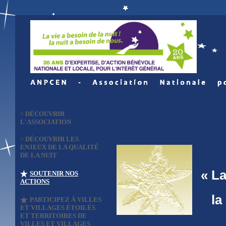
>
DÉCOUVRIR
L'ASSOCIATION
>
DÉCOUVRIR LES
ENJEUX DE LA QUALITÉ
DE LA NUIT
« La 
SOUTENIR NOS
ACTIONS
la N
PARTICIPEZ À VILLES
ET VILLAGES ÉTOILÉS
ET TERRITOIRES DE
VILLES ET VILLAGES