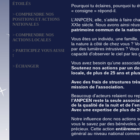
ÉTOILÉS
Pourquoi tu éclaires, pourquoi tu ét
« consigne » répond-il.
>
COMPRENDRE NOS
POSITIONS ET ACTIONS
L’ANPCEN, elle, s’attèle à faire c
NATIONALES
XXIe siècle. Nous avons ainsi réus
patrimoine commun de la natio
>
COMPRENDRE NOS
Vous êtes un individu, une famill
ACTIONS LOCALES
la nature à côté de chez vous ? Vo
par des lumières intrusives ? Vous 
>
PARTICIPEZ VOUS AUSSI
capacité d'observer le ciel par les
!
Vous avez besoin qu’une associatio
>
ÉCHANGER
Soutenez nos actions par un do
locale, de plus de 25 ans et pl
Avec des frais de structures très
mission de l'association.
Beaucoup d'acteurs relaient ou re
l’ANPCEN reste la seule associat
de la qualité de la nuit et de l’
Avec une expertise
de plus de 2
Notre influence donc nos actions s
vous le savez par des bénévoles,
précieux. Cette
action
entièremen
général au niveau national comme 