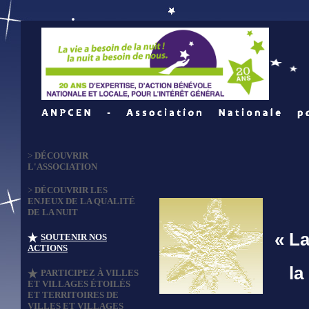
>
DÉCOUVRIR
L'ASSOCIATION
>
DÉCOUVRIR LES
ENJEUX DE LA QUALITÉ
DE LA NUIT
« La 
SOUTENIR NOS
ACTIONS
la N
PARTICIPEZ À VILLES
ET VILLAGES ÉTOILÉS
ET TERRITOIRES DE
VILLES ET VILLAGES