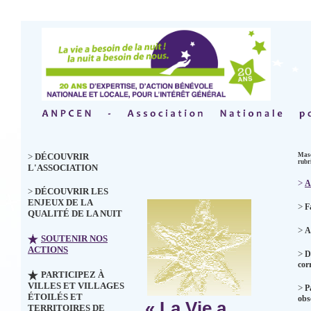
>
DÉCOUVRIR
Masq
rubr
L'ASSOCIATION
>
A
>
DÉCOUVRIR LES
ENJEUX DE LA
>
F
QUALITÉ DE LA NUIT
>
A
SOUTENIR NOS
ACTIONS
>
D
cor
PARTICIPEZ À
VILLES ET VILLAGES
>
P
ÉTOILÉS ET
obs
« La Vie a
TERRITOIRES DE