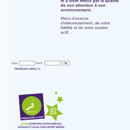
et à vivre mieux par la qualité
de son attention à son
environnement.
Merci d'avance,
chaleureusement, de votre
fidélité et de votre soutien
actif...
Nom :
M.d.P. :
Identifiants oubliï¿½s
Cet accï¿½s ne concerne ni les adhï¿½rents, ni les
donateurs