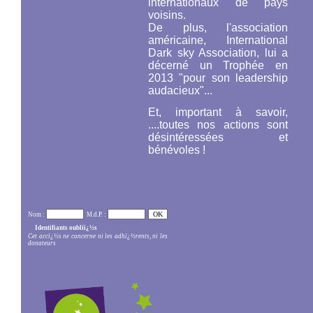
internationaux de pays
voisins.
De plus, l'association
américaine,
International
Dark sky Association,
lui a
décerné un Trophée en
2013 "pour son leadership
audacieux"...
Et, important à savoir,
....toutes nos actions sont
désintéressées et
bénévoles !
Nom :
M.d.P. :
Identifiants oubliï¿½s
Cet accï¿½s ne concerne ni les adhï¿½rents, ni les
donateurs