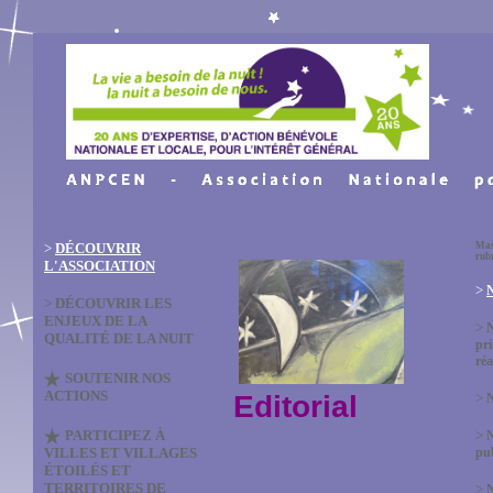
>
DÉCOUVRIR
Mas
rub
L'ASSOCIATION
>
N
>
DÉCOUVRIR LES
ENJEUX DE LA
>
QUALITÉ DE LA NUIT
pri
réa
SOUTENIR NOS
ACTIONS
Editorial
>
N
PARTICIPEZ À
>
VILLES ET VILLAGES
pub
ÉTOILÉS ET
TERRITOIRES DE
>
N