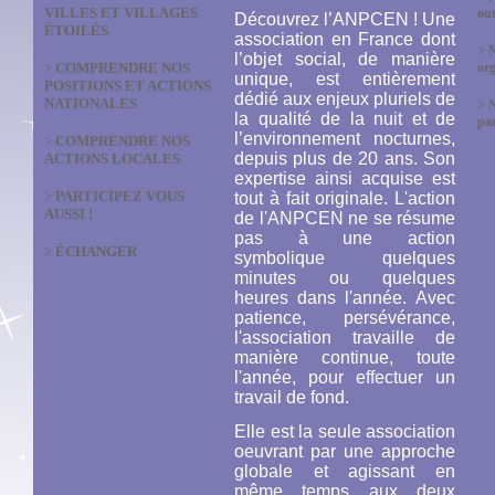
VILLES ET VILLAGES
out
Découvrez l’ANPCEN ! Une
ÉTOILÉS
association en France dont
>
N
l’objet social, de manière
>
COMPRENDRE NOS
org
unique, est entièrement
POSITIONS ET ACTIONS
dédié aux enjeux pluriels de
NATIONALES
>
la qualité de la nuit et de
par
l’environnement nocturnes,
>
COMPRENDRE NOS
depuis plus de 20 ans. Son
ACTIONS LOCALES
expertise ainsi acquise est
>
PARTICIPEZ VOUS
tout à fait originale. L'action
AUSSI !
de l'ANPCEN ne se résume
pas à une action
>
ÉCHANGER
symbolique quelques
minutes ou quelques
heures dans l'année. Avec
patience, persévérance,
l'association travaille de
manière continue, toute
l'année, pour effectuer un
travail de fond.
Elle est la seule association
oeuvrant par une approche
globale et agissant en
même temps aux deux