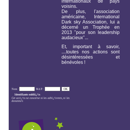
internationaux de pays
voisins.
De plus, l'association
américaine,
International
Dark sky Association,
lui a
décerné un Trophée en
2013 "pour son leadership
audacieux"...
Et, important à savoir,
....toutes nos actions sont
désintéressées et
bénévoles !
Nom :
M.d.P. :
Identifiants oubliï¿½s
Cet accï¿½s ne concerne ni les adhï¿½rents, ni les
donateurs