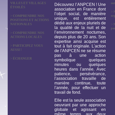
VILLES ET VILLAGES
out
Découvrez l’ANPCEN ! Une
ÉTOILÉS
association en France dont
>
N
l’objet social, de manière
>
COMPRENDRE NOS
org
unique, est entièrement
POSITIONS ET ACTIONS
dédié aux enjeux pluriels de
NATIONALES
>
la qualité de la nuit et de
par
l’environnement nocturnes,
>
COMPRENDRE NOS
depuis plus de 20 ans. Son
ACTIONS LOCALES
expertise ainsi acquise est
>
PARTICIPEZ VOUS
tout à fait originale. L'action
AUSSI !
de l'ANPCEN ne se résume
pas à une action
>
ÉCHANGER
symbolique quelques
minutes ou quelques
heures dans l'année. Avec
patience, persévérance,
l'association travaille de
manière continue, toute
l'année, pour effectuer un
travail de fond.
Elle est la seule association
oeuvrant par une approche
globale et agissant en
même temps aux deux