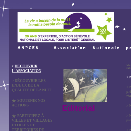
>
DÉCOUVRIR
Mas
rub
L'ASSOCIATION
>
N
>
DÉCOUVRIR LES
ENJEUX DE LA
>
QUALITÉ DE LA NUIT
pri
réa
SOUTENIR NOS
ACTIONS
Editorial
>
N
PARTICIPEZ À
>
VILLES ET VILLAGES
pub
ÉTOILÉS ET
TERRITOIRES DE
>
N