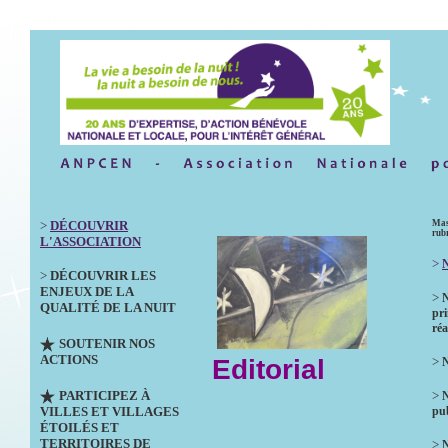
>
DÉCOUVRIR
Mas
rub
L'ASSOCIATION
>
N
>
DÉCOUVRIR LES
ENJEUX DE LA
>
QUALITÉ DE LA NUIT
pri
réa
SOUTENIR NOS
ACTIONS
Editorial
>
N
PARTICIPEZ À
>
VILLES ET VILLAGES
pub
ÉTOILÉS ET
TERRITOIRES DE
>
N