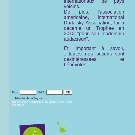
internationaux de pays
voisins.
De plus, l'association
américaine,
International
Dark sky Association,
lui a
décerné un Trophée en
2013 "pour son leadership
audacieux"...
Et, important à savoir,
....toutes nos actions sont
désintéressées et
bénévoles !
Nom :
M.d.P. :
Identifiants oubliï¿½s
Cet accï¿½s ne concerne ni les adhï¿½rents, ni les
donateurs