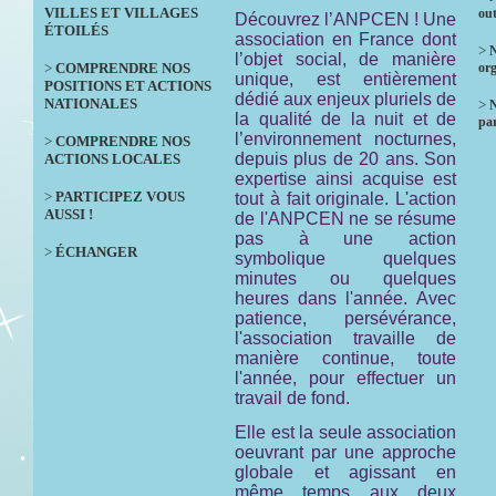
VILLES ET VILLAGES
out
Découvrez l’ANPCEN ! Une
ÉTOILÉS
association en France dont
>
N
l’objet social, de manière
>
COMPRENDRE NOS
org
unique, est entièrement
POSITIONS ET ACTIONS
dédié aux enjeux pluriels de
NATIONALES
>
la qualité de la nuit et de
par
l’environnement nocturnes,
>
COMPRENDRE NOS
depuis plus de 20 ans. Son
ACTIONS LOCALES
expertise ainsi acquise est
>
PARTICIPEZ VOUS
tout à fait originale. L'action
AUSSI !
de l'ANPCEN ne se résume
pas à une action
>
ÉCHANGER
symbolique quelques
minutes ou quelques
heures dans l'année. Avec
patience, persévérance,
l'association travaille de
manière continue, toute
l'année, pour effectuer un
travail de fond.
Elle est la seule association
oeuvrant par une approche
globale et agissant en
même temps aux deux