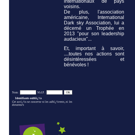
internationaux de pays
voisins.
De plus, l'association
américaine,
International
Dark sky Association,
lui a
décerné un Trophée en
2013 "pour son leadership
audacieux"...
Et, important à savoir,
....toutes nos actions sont
désintéressées et
bénévoles !
Nom :
M.d.P. :
Identifiants oubliï¿½s
Cet accï¿½s ne concerne ni les adhï¿½rents, ni les
donateurs