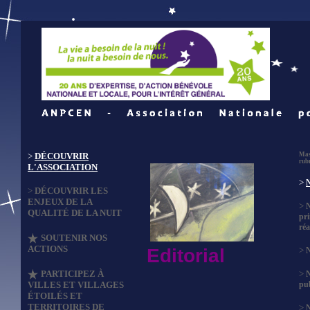
>
DÉCOUVRIR
Mas
rub
L'ASSOCIATION
>
N
>
DÉCOUVRIR LES
ENJEUX DE LA
>
QUALITÉ DE LA NUIT
pri
réa
SOUTENIR NOS
ACTIONS
Editorial
>
N
PARTICIPEZ À
>
VILLES ET VILLAGES
pub
ÉTOILÉS ET
TERRITOIRES DE
>
N