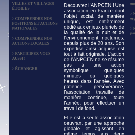
VILLES ET VILLAGES
out
Découvrez l’ANPCEN ! Une
ÉTOILÉS
association en France dont
>
N
l’objet social, de manière
>
COMPRENDRE NOS
org
unique, est entièrement
POSITIONS ET ACTIONS
dédié aux enjeux pluriels de
NATIONALES
>
la qualité de la nuit et de
par
l’environnement nocturnes,
>
COMPRENDRE NOS
depuis plus de 20 ans. Son
ACTIONS LOCALES
expertise ainsi acquise est
>
PARTICIPEZ VOUS
tout à fait originale. L'action
AUSSI !
de l'ANPCEN ne se résume
pas à une action
>
ÉCHANGER
symbolique quelques
minutes ou quelques
heures dans l'année. Avec
patience, persévérance,
l'association travaille de
manière continue, toute
l'année, pour effectuer un
travail de fond.
Elle est la seule association
oeuvrant par une approche
globale et agissant en
même temps aux deux