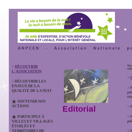
>
DÉCOUVRIR
Mas
rub
L'ASSOCIATION
>
N
>
DÉCOUVRIR LES
ENJEUX DE LA
>
QUALITÉ DE LA NUIT
pri
réa
SOUTENIR NOS
ACTIONS
Editorial
>
N
PARTICIPEZ À
>
VILLES ET VILLAGES
pub
ÉTOILÉS ET
TERRITOIRES DE
>
N