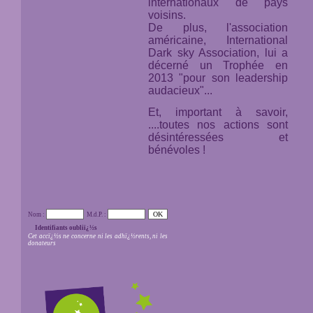
internationaux de pays
voisins.
De plus, l'association
américaine,
International
Dark sky Association,
lui a
décerné un Trophée en
2013 "pour son leadership
audacieux"...
Et, important à savoir,
....toutes nos actions sont
désintéressées et
bénévoles !
Nom :
M.d.P. :
Identifiants oubliï¿½s
Cet accï¿½s ne concerne ni les adhï¿½rents, ni les
donateurs