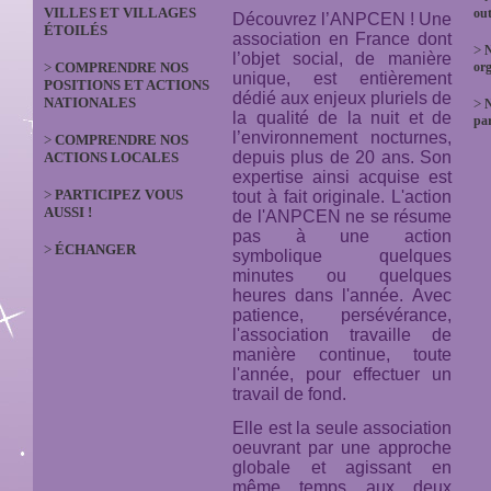
VILLES ET VILLAGES
out
Découvrez l’ANPCEN ! Une
ÉTOILÉS
association en France dont
>
N
l’objet social, de manière
>
COMPRENDRE NOS
org
unique, est entièrement
POSITIONS ET ACTIONS
dédié aux enjeux pluriels de
NATIONALES
>
la qualité de la nuit et de
par
l’environnement nocturnes,
>
COMPRENDRE NOS
depuis plus de 20 ans. Son
ACTIONS LOCALES
expertise ainsi acquise est
>
PARTICIPEZ VOUS
tout à fait originale. L'action
AUSSI !
de l'ANPCEN ne se résume
pas à une action
>
ÉCHANGER
symbolique quelques
minutes ou quelques
heures dans l'année. Avec
patience, persévérance,
l'association travaille de
manière continue, toute
l'année, pour effectuer un
travail de fond.
Elle est la seule association
oeuvrant par une approche
globale et agissant en
même temps aux deux