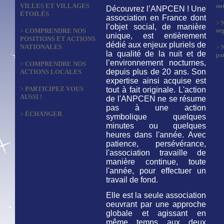
VILLES ET VILLAGES
out
Découvrez l’ANPCEN ! Une
ÉTOILÉS
association en France dont
>
N
l’objet social, de manière
>
COMPRENDRE NOS
org
unique, est entièrement
POSITIONS ET ACTIONS
dédié aux enjeux pluriels de
NATIONALES
>
la qualité de la nuit et de
par
l’environnement nocturnes,
>
COMPRENDRE NOS
depuis plus de 20 ans. Son
ACTIONS LOCALES
expertise ainsi acquise est
>
PARTICIPEZ VOUS
tout à fait originale. L'action
AUSSI !
de l'ANPCEN ne se résume
pas à une action
>
ÉCHANGER
symbolique quelques
minutes ou quelques
heures dans l'année. Avec
patience, persévérance,
l'association travaille de
manière continue, toute
l'année, pour effectuer un
travail de fond.
Elle est la seule association
oeuvrant par une approche
globale et agissant en
même temps aux deux