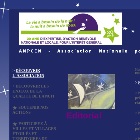
>
DÉCOUVRIR
Mas
rub
L'ASSOCIATION
>
N
>
DÉCOUVRIR LES
ENJEUX DE LA
>
QUALITÉ DE LA NUIT
pri
réa
SOUTENIR NOS
ACTIONS
Editorial
>
N
PARTICIPEZ À
>
VILLES ET VILLAGES
pub
ÉTOILÉS ET
TERRITOIRES DE
>
N