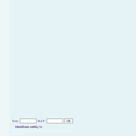
Nom :
M.d.P. :
Identifiants oubliï¿½s
Cet accï¿½s ne concerne ni les adhï¿½rents, ni les
donateurs