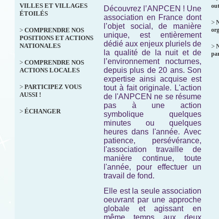
VILLES ET VILLAGES
out
Découvrez l’ANPCEN ! Une
ÉTOILÉS
association en France dont
>
N
l’objet social, de manière
>
COMPRENDRE NOS
org
unique, est entièrement
POSITIONS ET ACTIONS
dédié aux enjeux pluriels de
NATIONALES
>
la qualité de la nuit et de
par
l’environnement nocturnes,
>
COMPRENDRE NOS
depuis plus de 20 ans. Son
ACTIONS LOCALES
expertise ainsi acquise est
>
PARTICIPEZ VOUS
tout à fait originale. L'action
AUSSI !
de l'ANPCEN ne se résume
pas à une action
>
ÉCHANGER
symbolique quelques
minutes ou quelques
heures dans l'année. Avec
patience, persévérance,
l'association travaille de
manière continue, toute
l'année, pour effectuer un
travail de fond.
Elle est la seule association
oeuvrant par une approche
globale et agissant en
même temps aux deux