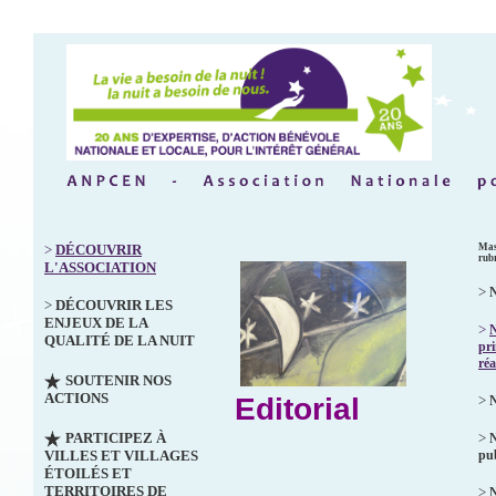
>
DÉCOUVRIR
Mas
rub
L'ASSOCIATION
>
N
>
DÉCOUVRIR LES
ENJEUX DE LA
>
QUALITÉ DE LA NUIT
pri
réa
SOUTENIR NOS
ACTIONS
Editorial
>
N
PARTICIPEZ À
>
VILLES ET VILLAGES
pub
ÉTOILÉS ET
TERRITOIRES DE
>
N