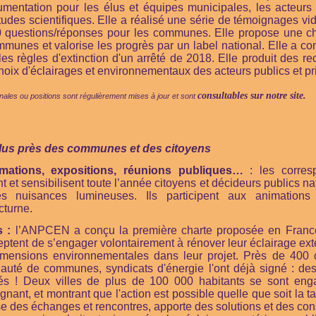
umentation pour les élus et équipes municipales, les acteurs
udes scientifiques. Elle a réalisé une série de témoignages vi
 questions/réponses pour les communes. Elle propose une c
mmunes et valorise les progrès par un label national. Elle a c
es règles d'extinction d'un arrêté de 2018. Elle produit des 
oix d'éclairages et environnementaux des acteurs publics et pr
consultables sur notre site.
les ou positions sont régulièrement mises à jour et sont
plus près des communes et des citoyens
mations, expositions, réunions publiques…
: les corres
nt et sensibilisent toute l’année citoyens et décideurs publics n
les nuisances lumineuses. Ils participent aux animation
cturne.
s :
l’ANPCEN a conçu la première charte proposée en France
tent de s’engager volontairement à rénover leur éclairage exté
dimensions environnementales dans leur projet. Près de 400
té de communes, syndicats d'énergie l'ont déjà signé : des 
és ! Deux villes de plus de 100 000 habitants se sont en
ant, et montrant que l'action est possible quelle que soit la tail
des échanges et rencontres, apporte des solutions et des con