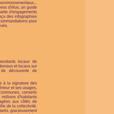
 environnementaux...
deos d'élus, un guide
harte d'engagements
onçu des infographies
recommandations pour
ivés.
pondants locaux de
ationaux et locaux sur
s de découverte de
 à la signature des
rieur et ses usages,
 communes, conseils
millions d'habitants
gagées aux côtés de
le de la collectivité.
seils, gracieusement