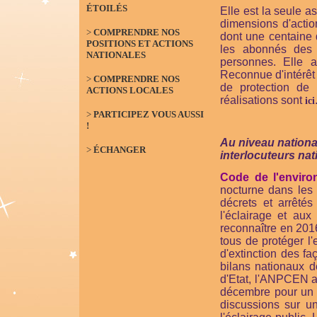
ÉTOILÉS
Elle est la seule 
dimensions d'actio
>
COMPRENDRE NOS
dont une centaine d
POSITIONS ET ACTIONS
les abonnés des
NATIONALES
personnes. Elle 
Reconnue d'intérêt 
>
COMPRENDRE NOS
de protection de 
ACTIONS LOCALES
réalisations sont
ici
>
PARTICIPEZ VOUS AUSSI
!
Au niveau nationa
>
ÉCHANGER
interlocuteurs na
Code de l'enviro
nocturne dans les 
décrets et arrêtés
l'éclairage et au
reconnaître en 201
tous de protéger l
d'extinction des f
bilans nationaux d
d'Etat, l'ANPCEN a
décembre pour un g
discussions sur un