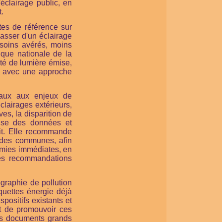
clairage public, en
.
tes de référence sur
sser d'un éclairage
esoins avérés, moins
que nationale de la
ité de lumière émise,
s, avec une approche
ocaux aux enjeux de
éclairages extérieurs,
ves, la disparition de
ense des données et
uit. Elle recommande
n des communes, afin
omies immédiates, en
es recommandations
.
graphie de pollution
quettes énergie déjà
positifs existants et
nt de promouvoir ces
des documents grands