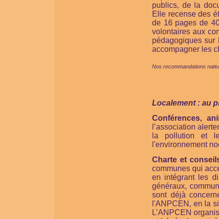
publics, de la doc
Elle recense des ét
de 16 pages de 40
volontaires aux co
pédagogiques sur l
accompagner les ch
Nos recommandations nationa
Localement : au 
Conférences, ani
l’association alerte
la pollution et 
l'environnement no
Charte et conseil
communes qui accep
en intégrant les 
généraux, communau
sont déjà concern
l'ANPCEN, en la sign
L’ANPCEN organise 