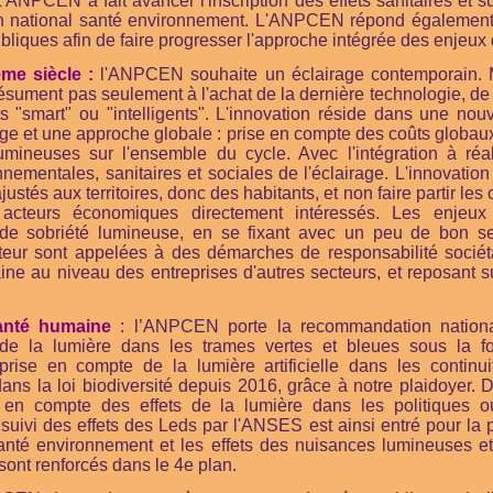
 L'ANPCEN a fait avancer l'inscription des effets sanitaires et s
 national santé environnement. L'ANPCEN répond égalemen
bliques afin de faire progresser l'approche intégrée des enjeux 
ème siècle :
l'ANPCEN souhaite un éclairage contemporain. M
résument pas seulement à l'achat de la dernière technologie, de
its "smart" ou "intelligents". L'innovation réside dans une no
irage et une approche globale : prise en compte des coûts globau
 lumineuses
sur l'ensemble du cycle
. Avec l'intégration à ré
nnementales, sanitaires et sociales de l'éclairage. L'innovatio
ustés aux territoires, donc des habitants, et non faire partir les c
s acteurs économiques directement intéressés. Les enjeu
 de sobriété lumineuse, en se fixant avec un peu de bon se
teur sont appelées à des démarches de responsabilité sociét
ine au niveau des entreprises d'autres secteurs, et reposant
santé humaine
:
l’ANPCEN porte la recommandation national
 de la lumière dans les trames vertes et bleues sous la 
prise en compte de la lumière artificielle dans les continu
ans la loi biodiversité depuis 2016, grâce à notre plaidoye
 en compte des effets de la lumière dans les politiques o
suivi des effets des Leds par l'ANSES est ainsi entré pour la 
anté environnement et les effets des nuisances lumineuses et 
ont renforcés dans le 4e plan.