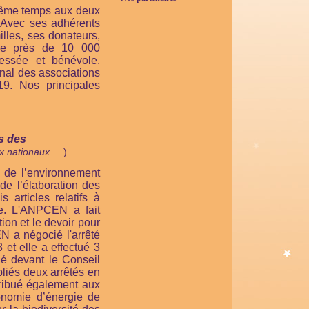
 même temps aux deux
. Avec ses adhérents
illes, ses donateurs,
de près de 10 000
essée et bénévole.
onal des associations
19. Nos principales
s des
x nationaux....
)
 de l’environnement
de l’élaboration des
 articles relatifs à
ue. L'ANPCEN a fait
on et le devoir pour
a négocié l'arrêté
 et elle a effectué 3
né devant le Conseil
liés deux arrêtés en
tribué également aux
conomie d’énergie de