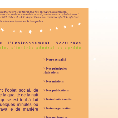
lternance naturelle du jour et de la nuit que l'ANPCEN encourage.
notre site : couleurs et sons de la nature ï¿½voluent avec le cycle des heures !
 2026 et il est
06:13:03
.
Aujourd'hui la nuit commence ï¿½ 21:41 ï¿½ Paris.
la nature en cliquant sur le haut-parleur
>
Notre actualité
>
Nos principales
réalisations
>
Nos missions
l’objet social, de
>
Nos publications
la qualité de la nuit
>
uise est tout à fait
Notre boîte à outils
quelques minutes ou
>
Notre organisation
ravaille de manière
>
Nos partenaires