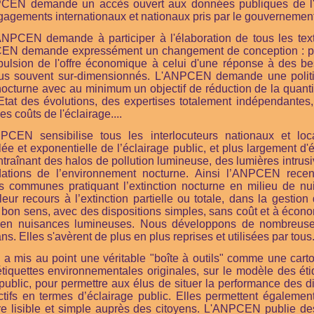
CEN demande un accès ouvert aux données publiques de l'é
gagements internationaux et nationaux pris par le gouvernement
ANPCEN demande à participer à l'élaboration de tous les tex
PCEN demande expressément un changement de conception : pa
pulsion de l'offre économique à celui d'une réponse à des b
plus souvent sur-dimensionnés. L'ANPCEN demande une politi
e nocturne avec au minimum un objectif de réduction de la quant
l'Etat des évolutions, des expertises totalement indépendante
es coûts de l'éclairage....
NPCEN sensibilise tous les interlocuteurs nationaux et l
ôlée et exponentielle de l’éclairage public, et plus largement d'
entraînant des halos de pollution lumineuse, des lumières intrusi
dations de l’environnement nocturne. Ainsi l’ANPCEN rec
s communes pratiquant l’extinction nocturne en milieu de n
eur recours à l’extinction partielle ou totale, dans la gestio
c bon sens, avec des dispositions simples, sans coût et à écon
 en nuisances lumineuses. Nous développons de nombreus
s. Elles s'avèrent de plus en plus reprises et utilisées par tous
 mis au point une véritable "boîte à outils" comme une carto
tiquettes environnementales originales, sur le modèle des éti
blic, pour permettre aux élus de situer la performance des dis
ectifs en termes d’éclairage public. Elles permettent égaleme
re lisible et simple auprès des citoyens. L'ANPCEN publie 