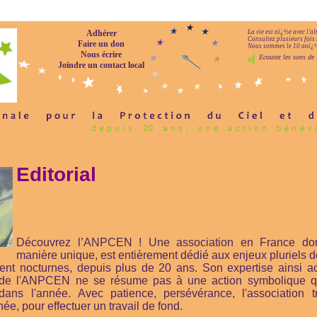
Adhérer
La vie est nï¿½e avec l'a
Consultez plusieurs fois 
Faire un don
Nous sommes le 10 aoï¿½t
Nous écrire
Ecoutez les sons de 
Joindre un contact local
Editorial
Découvrez l’ANPCEN ! Une association en France dont 
manière unique, est entièrement dédié aux enjeux pluriels de 
ent nocturnes, depuis plus de 20 ans. Son expertise ainsi acq
on de l'ANPCEN ne se résume pas à une action symbolique 
ans l'année. Avec patience, persévérance, l'association t
née, pour effectuer un travail de fond.