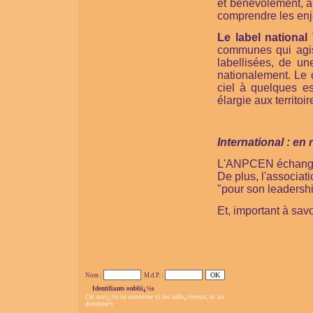
et bénévolement, à 
comprendre les enj
Le label national 
communes qui agis
labellisées, de un
nationalement. Le c
ciel à quelques e
élargie aux territoir
International : en
L'ANPCEN échange e
De plus, l'associat
"pour son leadershi
Et, important à savo
Nom :
M.d.P. :
Identifiants oubliï¿½s
Cet accï¿½s ne concerne ni les adhï¿½rents, ni les
donateurs