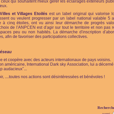
ceux qui souhaitent mieux gérer les éclairages extérieurs public
eux.
Villes et Villages Etoilés
est un label original qui valorise 
sent ou veulent progresser par un label national valable 5
e à cinq étoiles, ont vu ainsi leur démarche de progrès valo
hoix de l'ANPCEN est d'agir sur tout le territoire et non pas r
spaces peu ou non habités. La démarche d'inscription d'ab
es, afin de favoriser des participations collectives.
 réseau
t coopère avec des acteurs internationaux de pays voisins.
ion américaine,
International Dark sky Association,
lui a décern
p audacieux"...
ir, ....toutes nos actions sont désintéressées et bénévoles !
Recherch
parmi :