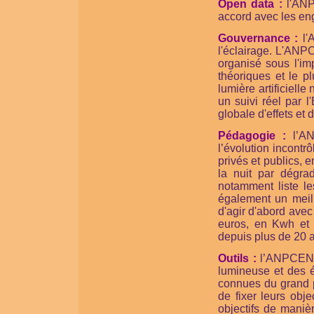
Open data :
l'ANP
accord avec les en
Gouvernance :
l'
l'éclairage. L'AN
organisé sous l'im
théoriques et le 
lumière artificiell
un suivi réel par 
globale d'effets et d
Pédagogie :
l’A
l’évolution incontr
privés et publics, 
la nuit par dégra
notamment liste le
également un meill
d'agir d'abord ave
euros, en Kwh et
depuis plus de 20 an
Outils :
l’ANPCEN a
lumineuse et des é
connues du grand pu
de fixer leurs obj
objectifs de maniè