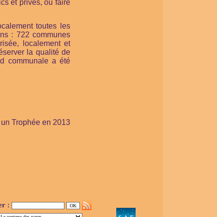
s et privés, ou faire
localement toutes les
 ans : 722 communes
risée, localement et
éserver la qualité de
ord communale a été
é un Trophée en 2013
er :