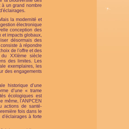
ur la biodiversité des
t à un grand nombre
d'éclairages.
ais la modernité et
 gestion électronique
uvelle conception des
x et impacts globaux,
aliser désormais des
n consiste à répondre
hoix de l'offre et des
x du XXIème siècle
ns des limites. Les
ale exemplaires, les
 sur des engagements
e historique d’une
forme d’une « trame
ités écologiques est
r. De même, l'ANPCEN
u actions de santé-
première fois dans le
d'éclairages à forte