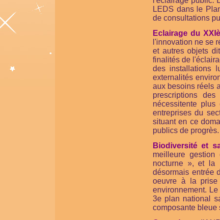
l'éclairage public.
LEDS dans le Plan
de consultations pu
Eclairage du XXI
l'innovation ne se 
et autres objets d
finalités de l'écla
des installations
externalités enviro
aux besoins réels aj
prescriptions de
nécessitente plus
entreprises du sec
situant en ce doma
publics de progrès.
Biodiversité et 
meilleure gestion
nocturne », et la 
désormais entrée d
oeuvre à la prise
environnement. Le 
3e plan national s
composante bleue s