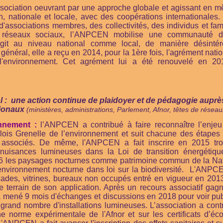
association oeuvrant par une approche globale et agissant en
n, nationale et locale, avec des coopérations internationales
'associations membres, des collectivités, des individus et fam
 réseaux sociaux, l’ANPCEN mobilise une communauté 
agit au niveau national comme local, de manière désintér
général, elle a reçu en 2014, pour la 1ère fois, l'agrément nati
l'environnement. Cet agrément lui a été renouvelé en 20
.
l : une action continue de plaidoyer et de pédagogie
auprè
tionaux
(ministères, administrations, Parlement, Afnor, têtes de réseau
nnement :
l’ANPCEN a contribué à faire reconnaître l’enjeu
lois Grenelle de l’environnement et suit chacune des étapes 
 associés. De même, l'ANPCEN a fait inscrire en 2015 trois
x nuisances lumineuses dans la Loi de transition énergétiq
6 les paysages nocturnes comme patrimoine commun de la Nati
'environnement nocturne
dans loi sur la biodiversité.
L'ANPCEN 
açades, vitrines, bureaux non occupés entré en vigueur en 2013
e terrain de son application. Après un recours associatif gag
 mené 9 mois d'échanges et discussions en 2018 pour voir pub
rand nombre d'installations lumineuses. L’association a con
e norme expérimentale de l'Afnor et sur les certificats d’é