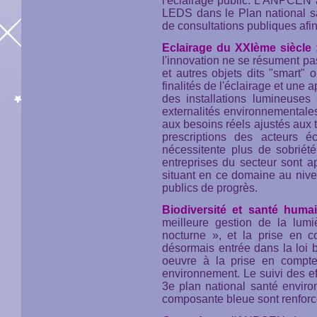
l'éclairage public. L'ANPCEN a 
LEDS dans le Plan national 
de consultations publiques afin
Eclairage du XXIème siècle
l'innovation ne se résument pa
et autres objets dits "smart" 
finalités de l'éclairage et une
des installations lumineuses
externalités environnementales
aux besoins réels ajustés aux ter
prescriptions des acteurs 
nécessitente plus de sobriét
entreprises du secteur sont a
situant en ce domaine au nive
publics de progrès.
Biodiversité et santé hum
meilleure gestion de la lum
nocturne », et la prise en co
désormais entrée dans la loi 
oeuvre à la prise en compte
environnement. Le suivi des ef
3e plan national santé enviro
composante bleue sont renforc