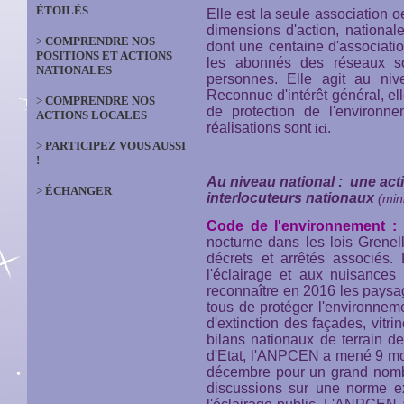
ÉTOILÉS
Elle est la seule association
dimensions d'action, national
>
COMPRENDRE NOS
dont une centaine d'associatio
POSITIONS ET ACTIONS
les abonnés des réseaux 
NATIONALES
personnes. Elle agit au niv
Reconnue d'intérêt général, ell
>
COMPRENDRE NOS
de protection de l'environn
ACTIONS LOCALES
réalisations sont
.
ici
>
PARTICIPEZ VOUS AUSSI
!
Au niveau national : une act
>
ÉCHANGER
interlocuteurs nationaux
(min
Code de l'environnement :
l
nocturne dans les lois Grenel
décrets et arrêtés associés.
l'éclairage et aux nuisances
reconnaître en 2016 les paysa
tous de protéger l'environne
d'extinction des façades, vitr
bilans nationaux de terrain d
d'Etat, l'ANPCEN a mené 9 moi
décembre pour un grand nombre
discussions sur une norme exp