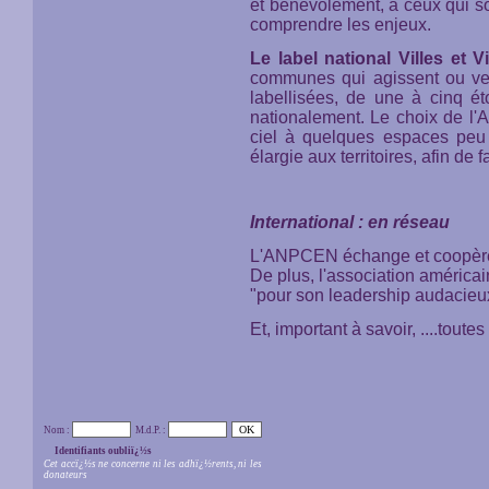
et bénévolement, à ceux qui sou
comprendre les enjeux.
Le label national Villes et V
communes qui agissent ou veu
labellisées, de une à cinq ét
nationalement. Le choix de l'A
ciel à quelques espaces peu
élargie aux territoires, afin de 
International : en réseau
L'ANPCEN échange et coopère a
De plus, l'association américa
"pour son leadership audacieux
Et, important à savoir, ....tout
Nom :
M.d.P. :
Identifiants oubliï¿½s
Cet accï¿½s ne concerne ni les adhï¿½rents, ni les
donateurs