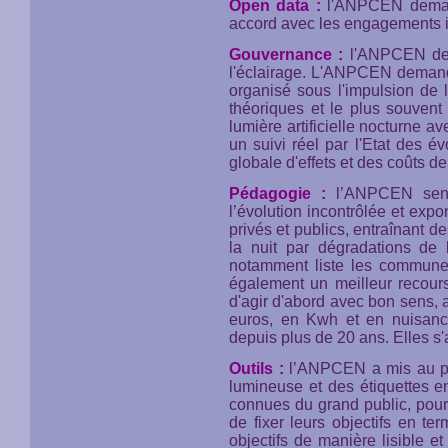
Open data :
l'ANPCEN demand
accord avec les engagements i
Gouvernance :
l'ANPCEN dema
l'éclairage. L'ANPCEN demand
organisé sous l'impulsion de 
théoriques et le plus souven
lumière artificielle nocturne 
un suivi réel par l'Etat des 
globale d'effets et des coûts de 
Pédagogie :
l’ANPCEN sensi
l’évolution incontrôlée et expo
privés et publics, entraînant d
la nuit par dégradations de
notamment liste les communes
également un meilleur recours 
d'agir d'abord avec bon sens, 
euros, en Kwh et en nuisan
depuis plus de 20 ans. Elles s'a
Outils :
l’ANPCEN a mis au poi
lumineuse et des étiquettes e
connues du grand public, pour 
de fixer leurs objectifs en t
objectifs de manière lisible