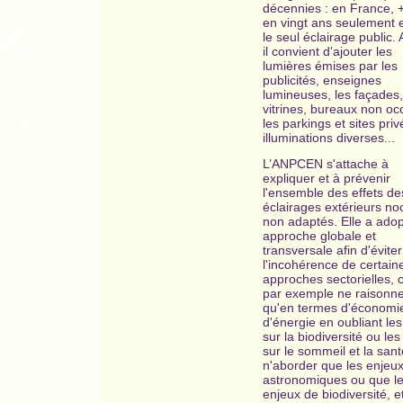
décennies : en France, 
en vingt ans seulement 
le seul éclairage public.
il convient d'ajouter les
lumières émises par les
publicités, enseignes
lumineuses, les façades,
vitrines, bureaux non oc
les parkings et sites priv
illuminations diverses...
L’ANPCEN s'attache à
expliquer et à prévenir
l'ensemble des effets de
éclairages extérieurs no
non adaptés. Elle a ado
approche globale et
transversale afin d'éviter
l'incohérence de certain
approches sectorielles
par exemple ne raisonn
qu'en termes d'économi
d'énergie en oubliant les
sur la biodiversité ou les
sur le sommeil et la san
n'aborder que les enjeu
astronomiques ou que l
enjeux de biodiversité, e