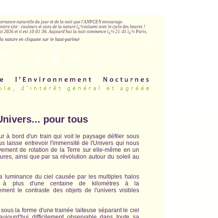
lternance naturelle du jour et de la nuit que l'ANPCEN encourage.
notre site : couleurs et sons de la nature ï¿½voluent avec le cycle des heures !
 2026 et il est
10:01:36
.
Aujourd'hui la nuit commence ï¿½ 21:45 ï¿½ Paris.
la nature en cliquant sur le haut-parleur
Univers... pour tous
ur à bord d'un train qui voit le paysage défiler sous
us laisse entrevoir l'immensité de l'Univers qui nous
ement de rotation de la Terre sur elle-même en un
res, ainsi que par sa révolution autour du soleil au
a luminance du ciel causée par les multiples halos
s à plus d'une centaine de kilomètres à la
ement le contraste des objets de l'univers visibles
 sous la forme d'une trainée laiteuse séparant le ciel
aujourd'hui difficilement observable dans toute sa