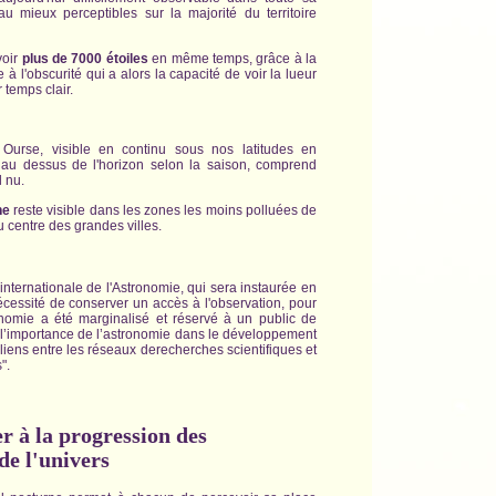
u mieux perceptibles sur la majorité du territoire
voir
plus de 7000 étoiles
en même temps, grâce à la
 à l'obscurité qui a alors la capacité de voir la lueur
 temps clair.
 Ourse, visible en continu sous nos latitudes en
au dessus de l'horizon selon la saison, comprend
l nu.
ne
reste visible dans les zones les moins polluées de
 centre des grandes villes.
internationale de l'Astronomie, qui sera instaurée en
écessité de conserver un accès à l'observation, pour
tronomie a été marginalisé et réservé à un public de
 : "l’importance de l’astronomie dans le développement
 liens entre les réseaux derecherches scientifiques et
".
r à la progression des
de l'univers