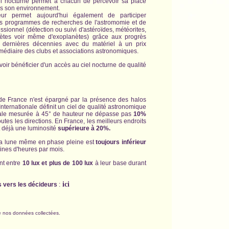
el nocturne permet à chacun de percevoir sa place
ns son environnement.
eur permet aujourd'hui également de participer
ns programmes de recherches de l'astromomie et de
ssionnel (détection ou suivi d'astéroïdes, météorites,
tes voir même d'exoplanètes) grâce aux progrès
 dernières décennies avec du matériel à un prix
rmédiaire des clubs et associations astronomiques.
voir bénéficier d'un accès au ciel nocturne de qualité
 de France n'est épargné par la présence des halos
ternationale définit un ciel de qualité astronomique
totale mesurée à 45° de hauteur ne dépasse pas
10%
utes les directions. En France, les meilleurs endroits
t déjà une luminosité
supérieure à 20%.
 la lune même en phase pleine est
toujours inférieur
ines d'heures par mois.
nt entre
10 lux et plus de 100 lux
à leur base durant
ici
s vers les décideurs
:
de nos données collectées.