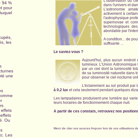
L'observation du ci
+ 94 %
dans l'univers et da
et pour
L'astronomie amat
 Auquel
activement à certai
l'astrophysique profe
supernovae et comè
technologiques des
abordable par l'inte
cupés,
A condition... de pou
és, les
suffisante ...
Le saviez-vous ?
Aujourd'hui, plus aucun endroit
lumineux. L'Union Astronomique In
s
par un ciel dont la luminosité 
cturnes
de sa luminosité naturelle dans to
pté une
pour observer le ciel nocturne on
L'éclairement au sol produit par
à 0.2 lux
et cela seulement pendant quelques diza
es
, comme
Les lampadaires produisent une lumière qui varie
er
leurs horaires de fonctionnement chaque nuit.
es
 effets
A partir de ces constats, retrouvez nos position
 effets
té. Ou
x
Merci de citer vos sources Anpcen lors de vos utilisations 
es
tc. Les