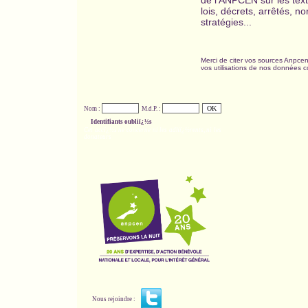
de l'ANPCEN sur les text
lois, décrets, arrêtés, n
stratégies...
Merci de citer vos sources Anpcen
vos utilisations de nos données c
Nom :
M.d.P. :
Identifiants oubliï¿½s
Cet accï¿½s ne concerne ni les adhï¿½rents, ni les
donateurs
Nous rejoindre :