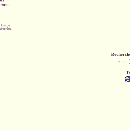
es :
ormes,
 lors de
ollectées.
Recherch
parmi :
Tr