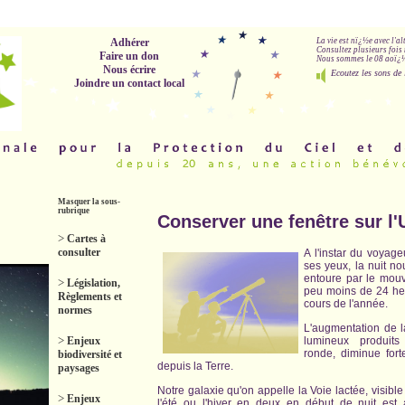
Adhérer
La vie est nï¿½e avec l'a
Consultez plusieurs fois 
Faire un don
Nous sommes le 08 aoï¿½t
Nous écrire
Ecoutez les sons de 
Joindre un contact local
Masquer la sous-
rubrique
Conserver une fenêtre sur l'
>
Cartes à
consulter
A l'instar du voyage
ses yeux, la nuit no
entoure par le mouv
>
Législation,
peu moins de 24 heu
Règlements et
cours de l'année.
normes
L'augmentation de l
>
Enjeux
lumineux produit
ronde, diminue fort
biodiversité et
depuis la Terre.
paysages
Notre galaxie qu'on appelle la Voie lactée, visible
>
Enjeux
l'été ou l'hiver en deux en début de nuit est 