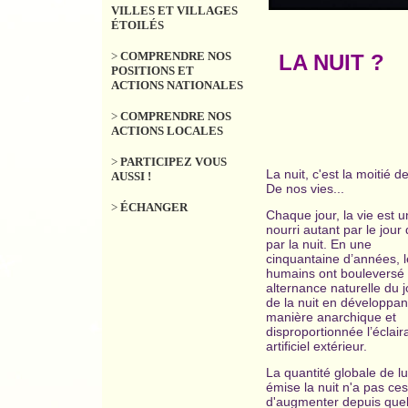
VILLES ET VILLAGES
ÉTOILÉS
>
COMPRENDRE NOS
LA NUIT ?
POSITIONS ET
ACTIONS NATIONALES
>
COMPRENDRE NOS
ACTIONS LOCALES
>
PARTICIPEZ VOUS
La nuit, c'est la moitié de
AUSSI !
De nos vies...
>
ÉCHANGER
Chaque jour, la vie est u
nourri autant par le jour
par la nuit. En une
cinquantaine d’années, l
humains ont bouleversé 
alternance naturelle du j
de la nuit en développan
manière anarchique et
disproportionnée l’éclai
artificiel extérieur.
La quantité globale de l
émise la nuit n'a pas ce
d'augmenter depuis que