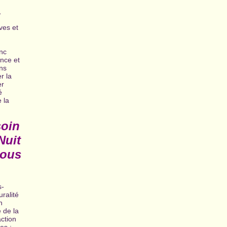
,
ves et
nc
ence et
ns
r la
er
é
 la
soin
Nuit
nous
s-
uralité
n
 de la
action