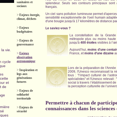
sanitaires et
splendeur. Seuls ses contours principaux sont a
sociaux
français.
Un ciel sans pollution lumineuse permet d'aperce
>
Enjeux énergie,
sensibilité exceptionnelle de l'oeil humain adaptée
climat, déchets
d'une bougie jusqu'à 17 kilomètres de distance par
>
Enjeux
Le saviez-vous ?
budgétaires
La constellation de la Grande
métropole plus ou moins haute 
>
Enjeux de
jusqu'à
400 étoiles
visibles à l’œi
gouvernance
 la vie.
Aujourd’hui,
moins d'une centai
>
Enjeux
France, et
moins d’une dizaine
au
observation
astronomique
n cycle
 que
Lors de la préparation de l'Année 
>
Inspiration et
2009, l'Unesco reconnaissait la n
es
legs aux
tous : "l’impact culturel de l’as
générations
cette
spécialistes" et l'Unesco relevait
futures
our et
social à travers l’établissement de
la perception culturelle de l’univers
t de
>
Enjeux de
solidarité
rage
territoriale
Permettre à chacun de participe
umière
>
Enjeux de
connaissances dans les sciences 
ssé
sécurité
lques