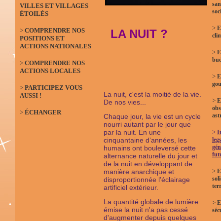
san
VILLES ET VILLAGES
soc
ÉTOILÉS
>
E
>
COMPRENDRE NOS
LA NUIT ?
cli
POSITIONS ET
ACTIONS NATIONALES
>
E
bud
>
COMPRENDRE NOS
ACTIONS LOCALES
>
E
gou
>
PARTICIPEZ VOUS
La nuit, c'est la moitié de la vie.
AUSSI !
>
E
De nos vies...
obs
>
ÉCHANGER
ast
Chaque jour, la vie est un cycle
nourri autant par le jour que
par la nuit. En une
>
I
cinquantaine d’années, les
leg
gén
humains ont bouleversé cette
fut
alternance naturelle du jour et
de la nuit en développant de
>
manière anarchique et
E
sol
disproportionnée l’éclairage
terr
artificiel extérieur.
La quantité globale de lumière
>
E
émise la nuit n'a pas cessé
séc
d'augmenter depuis quelques