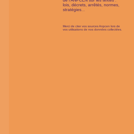
de l'ANPCEN sur les textes :
lois, décrets, arrêtés, normes,
stratégies...
Merci de citer vos sources Anpcen lors de
vos utilisations de nos données collectées.