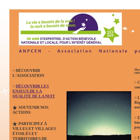
>
DÉCOUVRIR
Masq
rubr
L'ASSOCIATION
>
C
>
DÉCOUVRIR LES
con
ENJEUX DE LA
QUALITÉ DE LA NUIT
>
L
Règ
SOUTENIR NOS
no
ACTIONS
>
E
bio
PARTICIPEZ À
pay
VILLES ET VILLAGES
ÉTOILÉS ET
>
E
TERRITOIRES DE