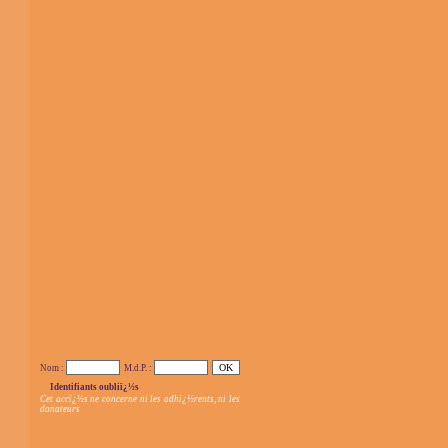
Nom :
M.d.P. :
Identifiants oubliï¿½s
Cet accï¿½s ne concerne ni les adhï¿½rents, ni les
donateurs