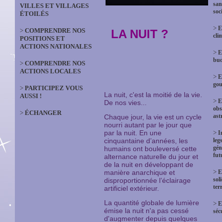
san
VILLES ET VILLAGES
soc
ÉTOILÉS
>
E
>
COMPRENDRE NOS
LA NUIT ?
cli
POSITIONS ET
ACTIONS NATIONALES
>
E
bud
>
COMPRENDRE NOS
ACTIONS LOCALES
>
E
gou
>
PARTICIPEZ VOUS
La nuit, c'est la moitié de la vie.
AUSSI !
>
E
De nos vies...
obs
>
ÉCHANGER
ast
Chaque jour, la vie est un cycle
nourri autant par le jour que
par la nuit. En une
>
I
cinquantaine d’années, les
leg
gén
humains ont bouleversé cette
fut
alternance naturelle du jour et
de la nuit en développant de
>
manière anarchique et
E
sol
disproportionnée l’éclairage
terr
artificiel extérieur.
La quantité globale de lumière
>
E
émise la nuit n'a pas cessé
séc
d'augmenter depuis quelques