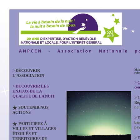
>
DÉCOUVRIR
Masq
rubr
L'ASSOCIATION
>
C
>
DÉCOUVRIR LES
con
ENJEUX DE LA
QUALITÉ DE LA NUIT
>
L
Règ
SOUTENIR NOS
no
ACTIONS
>
E
bio
PARTICIPEZ À
pay
VILLES ET VILLAGES
ÉTOILÉS ET
>
E
TERRITOIRES DE