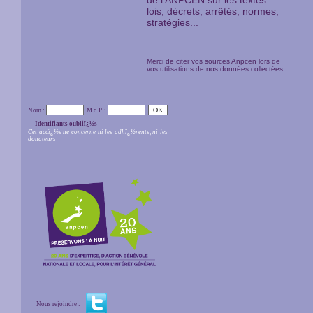
de l'ANPCEN sur les textes :
lois, décrets, arrêtés, normes,
stratégies...
Merci de citer vos sources Anpcen lors de
vos utilisations de nos données collectées.
Nom :
M.d.P. :
Identifiants oubliï¿½s
Cet accï¿½s ne concerne ni les adhï¿½rents, ni les
donateurs
Nous rejoindre :