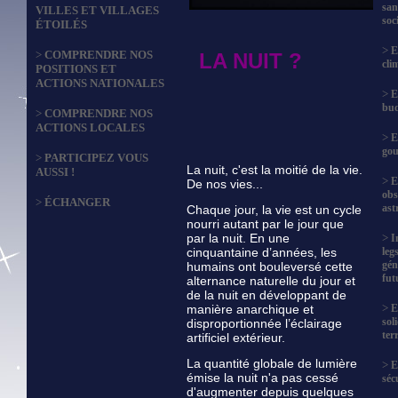
san
VILLES ET VILLAGES
soc
ÉTOILÉS
>
E
>
COMPRENDRE NOS
LA NUIT ?
cli
POSITIONS ET
ACTIONS NATIONALES
>
E
bud
>
COMPRENDRE NOS
ACTIONS LOCALES
>
E
gou
>
PARTICIPEZ VOUS
La nuit, c'est la moitié de la vie.
AUSSI !
>
E
De nos vies...
obs
>
ÉCHANGER
ast
Chaque jour, la vie est un cycle
nourri autant par le jour que
par la nuit. En une
>
I
cinquantaine d’années, les
leg
gén
humains ont bouleversé cette
fut
alternance naturelle du jour et
de la nuit en développant de
>
manière anarchique et
E
sol
disproportionnée l’éclairage
terr
artificiel extérieur.
La quantité globale de lumière
>
E
émise la nuit n'a pas cessé
séc
d'augmenter depuis quelques