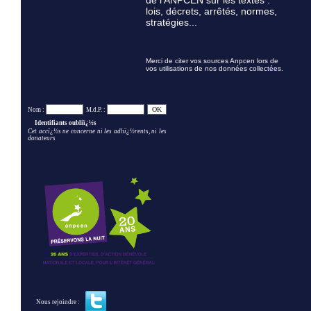
de l'ANPCEN sur les textes :
lois, décrets, arrêtés, normes,
stratégies...
Merci de citer vos sources Anpcen lors de
vos utilisations de nos données collectées.
Nom :
M.d.P. :
Identifiants oubliï¿½s
Cet accï¿½s ne concerne ni les adhï¿½rents, ni les
donateurs
Nous rejoindre :