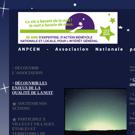
>
DÉCOUVRIR
Masq
rubr
L'ASSOCIATION
>
C
>
DÉCOUVRIR LES
con
ENJEUX DE LA
QUALITÉ DE LA NUIT
>
L
Règ
SOUTENIR NOS
no
ACTIONS
>
E
bio
PARTICIPEZ À
pay
VILLES ET VILLAGES
ÉTOILÉS ET
>
E
TERRITOIRES DE