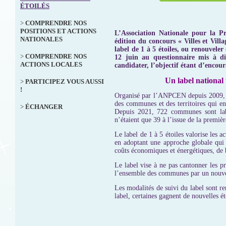
ÉTOILÉS
>
COMPRENDRE NOS
POSITIONS ET ACTIONS
L’Association Nationale pour la 
NATIONALES
édition du concours « Villes et Vil
label de 1 à 5 étoiles, ou renouvele
>
COMPRENDRE NOS
12 juin au questionnaire mis à d
ACTIONS LOCALES
candidater, l’objectif étant d’encour
Un label national
>
PARTICIPEZ VOUS AUSSI
!
Organisé par l’ANPCEN depuis 2009, tr
des communes et des territoires qui en
>
ÉCHANGER
Depuis 2021, 722 communes sont label
n’étaient que 39 à l’issue de la premiè
Le label de 1 à 5 étoiles valorise les 
en adoptant une approche globale qui p
coûts économiques et énergétiques, de b
Le label vise à ne pas cantonner les p
l’ensemble des communes par un nouve
Les modalités de suivi du label sont r
label, certaines gagnent de nouvelles é