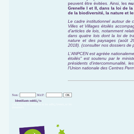
peuvent être évitées. Ainsi, les
nu
Grenelle I et II, dans la loi de
de la biodiversité, la nature et
Le cadre institutionnel autour de
Villes et Villages étoilés ac
compagn
d’articles de lois, notamment rela
dans quatre lois dont la loi de tr
nature et des paysages (août 20
2018). (consulter nos dossiers de 
L'ANPCEN est agréée nationalement p
étoilés" est
soutenu par le minist
présidents d'intercommunalité, le
l'Union nationale des Centres Perm
Nom :
M.d.P. :
Identifiants oubliï¿½s
Cet accï¿½s ne concerne ni les adhï¿½rents, ni les
donateurs