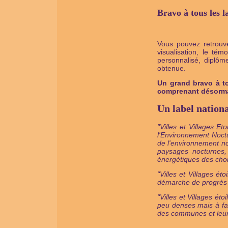
Bravo à tous les l
Vous pouvez retrouve
visualisation, le t
personnalisé, diplôm
obtenue.
Un grand bravo à to
comprenant désormai
Un label nation
"Villes et Villages Et
l'Environnement Noctu
de l'environnement no
paysages nocturnes,
énergétiques des choix
"Villes et Villages ét
démarche de progrès 
"Villes et Villages é
peu denses mais à fa
des communes et leu