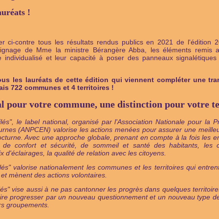
auréats !
r ci-contre tous les résultats rendus publics en 2021 de l'édition 
émoignage de Mme la ministre Bérangère Abba, les éléments remis
e individualisé et leur capacité à poser des panneaux signalétique
us les lauréats de cette édition qui viennent compléter une tra
s 722 communes et 4 territoires !
al pour votre commune, une distinction pour votre te
oilés", le label national, organisé par l'Association Nationale pour la 
rnes (ANPCEN) valorise les actions menées pour assurer une meilleure
cturne. Avec une approche globale, prenant en compte à la fois les en
 de confort et sécurité, de sommeil et santé des habitants, les
 d'éclairages, la qualité de relation avec les citoyens.
oilés" valorise nationalement les communes et les territoires qui entre
et mènent des actions volontaires.
toilés" vise aussi à ne pas cantonner les progrès dans quelques territ
ire progresser par un nouveau questionnement et un nouveau type de
rs groupements.