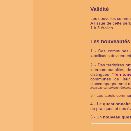
Validité
Les nouvelles communes
A l'issue de cette pé
1 à 5 étoiles.
Les nouveautés 
1 - Des communes ont
labellisées deviennen
2 - Des territoires 
intercommunalités, de
distingués
"Territoi
communes de leur t
d'accompagnement d
(consulter la rubrique règlemen
3 - Les labels communa
4 - Le
questionnair
de pratiques et des é
5 - Un
nouveau ques