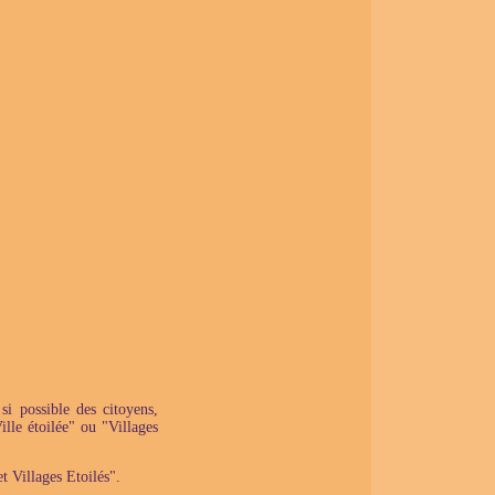
i possible des citoyens,
ille étoilée" ou "Villages
et Villages Etoilés".