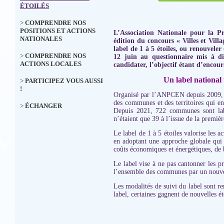
ÉTOILÉS
>
COMPRENDRE NOS
POSITIONS ET ACTIONS
L’Association Nationale pour la 
NATIONALES
édition du concours « Villes et Vil
label de 1 à 5 étoiles, ou renouvele
>
COMPRENDRE NOS
12 juin au questionnaire mis à d
ACTIONS LOCALES
candidater, l’objectif étant d’encour
Un label national
>
PARTICIPEZ VOUS AUSSI
!
Organisé par l’ANPCEN depuis 2009, tr
des communes et des territoires qui en
>
ÉCHANGER
Depuis 2021, 722 communes sont label
n’étaient que 39 à l’issue de la premiè
Le label de 1 à 5 étoiles valorise les 
en adoptant une approche globale qui p
coûts économiques et énergétiques, de b
Le label vise à ne pas cantonner les p
l’ensemble des communes par un nouve
Les modalités de suivi du label sont r
label, certaines gagnent de nouvelles é