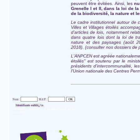
peuvent être évitées. Ainsi, les
nu
Grenelle I et II, dans la loi de
de la biodiversité, la nature et
Le cadre institutionnel autour de
Villes et Villages étoilés ac
compagn
d’articles de lois, notamment rela
dans quatre lois dont la loi de tr
nature et des paysages (août 20
2018). (consulter nos dossiers de 
L'ANPCEN est agréée nationalement p
étoilés" est
soutenu par le minist
présidents d'intercommunalité, le
l'Union nationale des Centres Perm
Nom :
M.d.P. :
Identifiants oubliï¿½s
Cet accï¿½s ne concerne ni les adhï¿½rents, ni les
donateurs