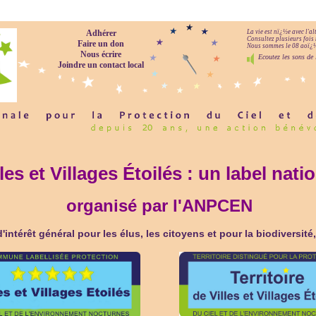
Adhérer
La vie est nï¿½e avec l'a
Consultez plusieurs fois 
Faire un don
Nous sommes le 08 aoï¿½t
Nous écrire
Ecoutez les sons de 
Joindre un contact local
lles et Villages Étoilés : un label nati
organisé par l'ANPCEN
d'intérêt général pour les élus, les citoyens et pour la biodiversit