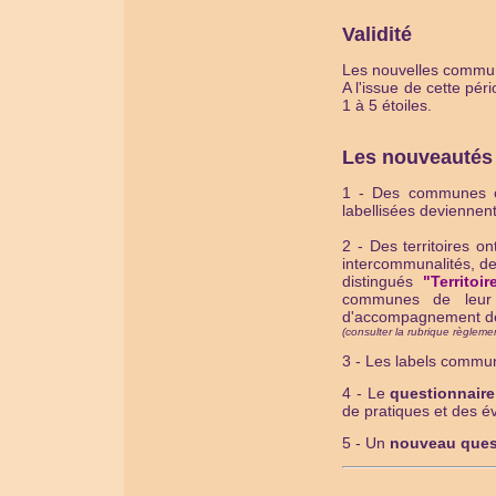
Validité
Les nouvelles communes
A l'issue de cette pé
1 à 5 étoiles.
Les nouveautés 
1 - Des communes ont
labellisées deviennen
2 - Des territoires 
intercommunalités, de
distingués
"Territoi
communes de leur t
d'accompagnement d
(consulter la rubrique règlemen
3 - Les labels communa
4 - Le
questionnair
de pratiques et des é
5 - Un
nouveau ques