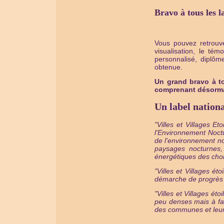
Bravo à tous les l
Vous pouvez retrouve
visualisation, le t
personnalisé, diplôm
obtenue.
Un grand bravo à to
comprenant désormai
Un label nation
"Villes et Villages Et
l'Environnement Noctu
de l'environnement no
paysages nocturnes,
énergétiques des choix
"Villes et Villages ét
démarche de progrès 
"Villes et Villages é
peu denses mais à fa
des communes et leu