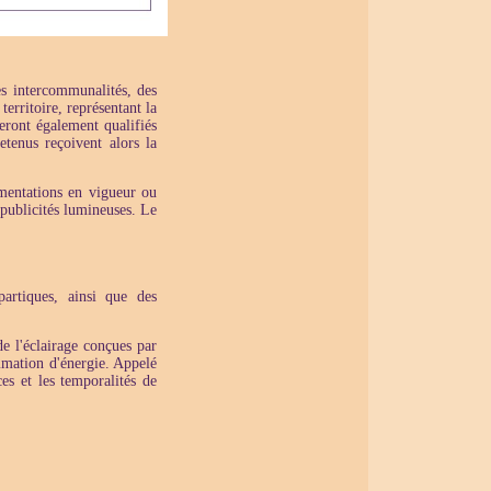
es intercommunalités, des
territoire, représentant la
eront également qualifiés
etenus reçoivent alors la
ementations en vigueur ou
 publicités lumineuses. Le
partiques, ainsi que des
de l'éclairage conçues par
mmation d'énergie. Appelé
es et les temporalités de