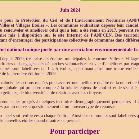
Juin 2024
ale pour la Protection du Ciel et de l’Environnement Nocturnes (ANP
Villes et Villages Etoilés ». Les communes souhaitant déposer leur candi
 ou renouveler et améliorer celui qui a leur a été remis en 2017, peuvent 
aire mis à disposition sur le site Internet de l’ANPCEN.
Des territo
étant d’encourager des participations collectives de communes dans différent
bel national unique porté par une association environnementale fr
epuis 2009, très prisé des équipes municipales, le concours Villes et Village
itoires qui engagent des démarches volontaristes en vue d’améliorer par étapes
nes sont labellisées de 1 à 5 étoiles, constituant ainsi une trame étoilée
e de la première édition en 2009.
s valorise les actions menées pour assurer une meilleure qualité de la nuit et d
e globale qui prend en compte à la fois les enjeux de confort et de sécurité, 
gétiques, de biodiversité et de relations avec les citoyens.
antonner les progrès à quelques territoires démographiquement peu denses. Il c
s par un nouveau questionnement et un nouveau type de réponses.
u label sont renforcées à chaque édition. Ainsi des communes sont labellisées 
de nouvelles étoiles quand d’autres en perdent.
Pour participer