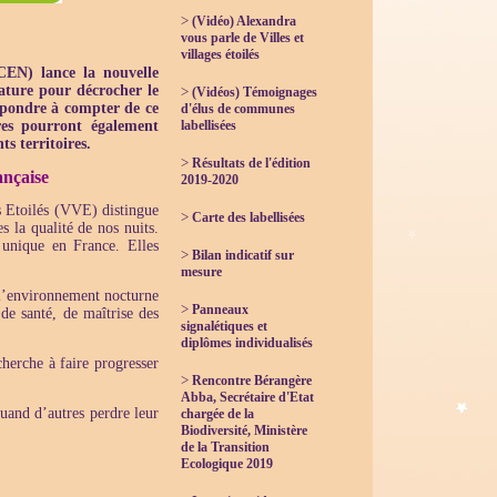
>
(Vidéo) Alexandra
vous parle de Villes et
villages étoilés
CEN) lance la nouvelle
dature pour décrocher le
>
(Vidéos) Témoignages
répondre à compter de ce
d'élus de communes
ires pourront également
labellisées
s territoires.
>
Résultats de l'édition
ançaise
2019-2020
s Etoilés (VVE) distingue
>
Carte des labellisées
 la qualité de nos nuits.
 unique en France. Elles
>
Bilan indicatif sur
mesure
e l’environnement nocturne
>
Panneaux
de santé, de maîtrise des
signalétiques et
diplômes individualisés
herche à faire progresser
>
Rencontre Bérangère
Abba, Secrétaire d'Etat
quand d’autres perdre leur
chargée de la
Biodiversité, Ministère
de la Transition
Ecologique 2019