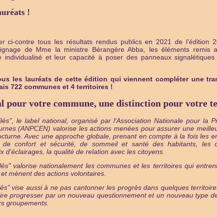
auréats !
r ci-contre tous les résultats rendus publics en 2021 de l'édition 
émoignage de Mme la ministre Bérangère Abba, les éléments remis
e individualisé et leur capacité à poser des panneaux signalétique
us les lauréats de cette édition qui viennent compléter une tra
s 722 communes et 4 territoires !
al pour votre commune, une distinction pour votre te
oilés", le label national, organisé par l'Association Nationale pour la 
rnes (ANPCEN) valorise les actions menées pour assurer une meilleure
cturne. Avec une approche globale, prenant en compte à la fois les en
 de confort et sécurité, de sommeil et santé des habitants, les
 d'éclairages, la qualité de relation avec les citoyens.
oilés" valorise nationalement les communes et les territoires qui entre
et mènent des actions volontaires.
toilés" vise aussi à ne pas cantonner les progrès dans quelques territ
ire progresser par un nouveau questionnement et un nouveau type de
rs groupements.