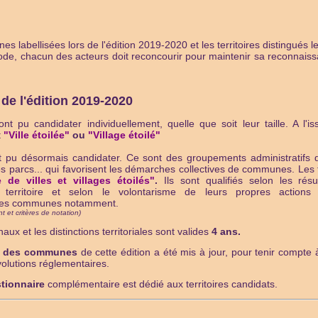
 labellisées lors de l'édition 2019-2020 et les territoires distingués l
riode, chacun des acteurs doit reconcourir pour maintenir sa reconnai
de l'édition 2019-2020
 pu candidater individuellement, quelle que soit leur taille. A l'i
t
"Ville étoilée"
ou
"Village étoilé"
ont pu désormais candidater. Ce sont des groupements administratif
s parcs... qui favorisent les démarches collectives de communes. Les t
re de villes et villages étoilés"
.
Ils sont qualifiés selon les rés
erritoire et selon le volontarisme de leurs propres actions d
es communes notamment.
t et critères de notation)
ux et les distinctions territoriales sont valides
4 ans.
e des communes
de cette édition a été mis à jour, pour tenir compte à
volutions réglementaires.
tionnaire
complémentaire est dédié aux territoires candidats.