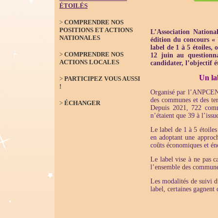
ÉTOILÉS
>
COMPRENDRE NOS
POSITIONS ET ACTIONS
L’Association Nation
NATIONALES
édition du concours « 
label de 1 à 5 étoiles,
>
COMPRENDRE NOS
12 juin au questionn
ACTIONS LOCALES
candidater, l’objectif 
Un la
>
PARTICIPEZ VOUS AUSSI
!
Organisé par l’ANPCEN d
des communes et des terr
>
ÉCHANGER
Depuis 2021, 722 commu
n’étaient que 39 à l’issu
Le label de 1 à 5 étoile
en adoptant une approch
coûts économiques et éner
Le label vise à ne pas c
l’ensemble des commune
Les modalités de suivi d
label, certaines gagnent 