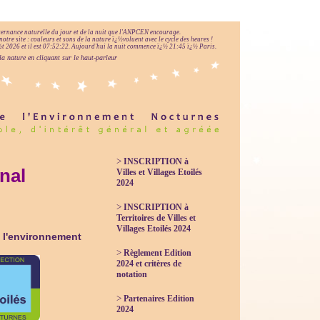
lternance naturelle du jour et de la nuit que l'ANPCEN encourage.
notre site : couleurs et sons de la nature ï¿½voluent avec le cycle des heures !
 2026 et il est
07:52:23
.
Aujourd'hui la nuit commence ï¿½ 21:45 ï¿½ Paris.
la nature en cliquant sur le haut-parleur
>
INSCRIPTION à
onal
Villes et Villages Etoilés
2024
>
INSCRIPTION à
Territoires de Villes et
Villages Etoilés 2024
é, l'environnement
>
Règlement Edition
2024 et critères de
notation
>
Partenaires Edition
2024