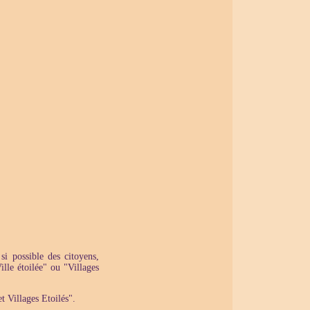
i possible des citoyens,
ille étoilée" ou "Villages
et Villages Etoilés".