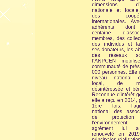
dimensions d'ac
nationale et locale
des coopérat
internationales. Av
adhérents don
centaine d'associ
membres, des collect
des individus et fam
ses donateurs, les a
des réseaux soc
l’ANPCEN mobilis
communauté de près
000 personnes. Elle 
niveau national 
local, de man
désintéressée et bén
Reconnue d'intérêt g
elle a reçu en 2014, 
1ère fois, l'agr
national des associ
de protectio
l'environnement
agrément lui 
renouvelé en 201
principales réalisatio