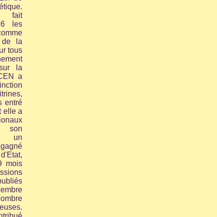
tique.
fait
16 les
 comme
 de la
ur tous
nnement
sur la
CEN a
inction
rines,
 entré
 elle a
tionaux
 son
ès un
 gagné
'Etat,
9 mois
ssions
ubliés
cembre
ombre
neuses.
tribué