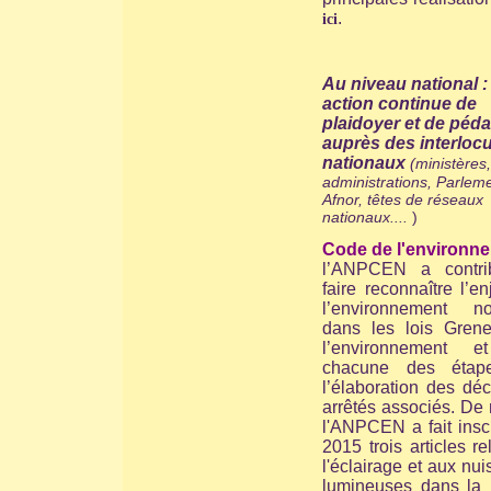
.
ici
Au niveau national 
action continue de
plaidoyer et de péd
auprès des interloc
nationaux
(ministères,
administrations, Parleme
Afnor, têtes de réseaux
nationaux....
)
Code de l'environne
l’ANPCEN a contr
faire reconnaître l’e
l’environnement no
dans les lois Grene
l’environnement e
chacune des étap
l’élaboration des déc
arrêtés associés. De
l'ANPCEN a fait insc
2015 trois articles rel
l'éclairage et aux nu
lumineuses dans la 