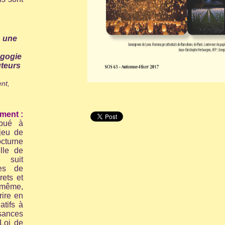
: une
agogie
uteurs
nt,
ment :
ibué à
njeu de
cturne
lle de
t suit
es de
rets et
 même,
rire en
atifs à
isances
Loi de