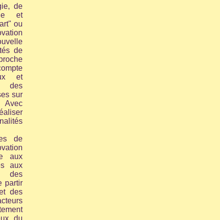
gie, de
que et
art" ou
ovation
uvelle
ités de
pproche
compte
ux et
, des
uses
sur
. Avec
aliser
alités
les de
vation
re aux
és aux
c des
 partir
 et des
cteurs
tement
eux du