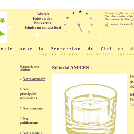
Adhérer
La vie est nï¿½e avec l'a
Consultez plusieurs fois 
Faire un don
Nous sommes le 08 aoï¿½t
Nous écrire
Ecoutez les sons de 
Joindre un contact local
Masquer la sous-
Editorial ANPCEN :
rubrique
D
>
Notre actualité
de
no
>
Nos
principales
Ic
réalisations
Du
"E
>
Nos missions
>
Nos
publications
>
Notre boîte à