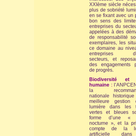
XXIème siècle nécess
plus de sobriété lum
en se fixant avec un
bon sens des limite
entreprises du secte
appelées à des dém
de responsabilité so
exemplaires, les sit
ce domaine au nive
entreprises d'a
secteurs, et reposa
des engagements p
de progrès.
Biodiversité et 
humaine
:
l’ANPCEN
la recommanda
nationale historique
meilleure gestion
lumière dans les 
vertes et bleues s
forme d’une « 
nocturne », et la pr
compte de la lu
artificielle dan