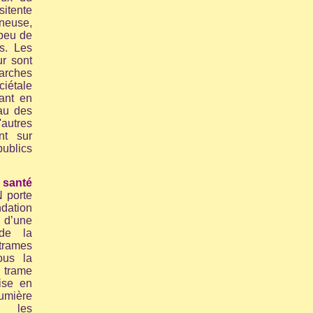
itente
ineuse,
 peu de
s. Les
ur sont
arches
ciétale
uant en
au des
utres
nt sur
ublics
santé
 porte
tion
 d’une
 de la
trames
ous la
trame
ise en
mière
s les