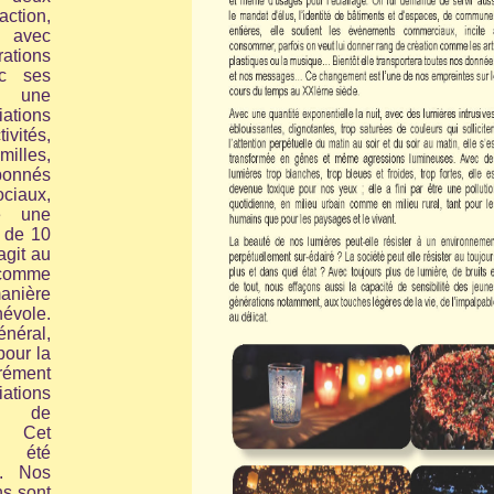
tion,
, avec
ions
ec ses
t une
ations
ivités,
illes,
bonnés
iaux,
e une
 de 10
agit au
comme
ière
évole.
énéral,
pour la
ément
ations
n de
. Cet
a été
9. Nos
ns sont