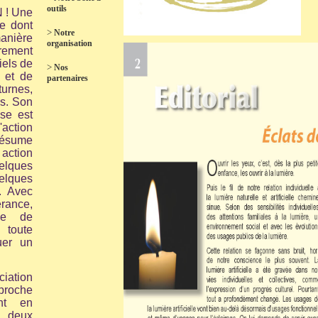
outils
 ! Une
e dont
>
Notre
anière
organisation
rement
iels de
>
Nos
t et de
partenaires
urnes,
s. Son
ise est
L'action
résume
tion
lques
lques
. Avec
rance,
lle de
 toute
uer un
ciation
proche
ant en
 deux