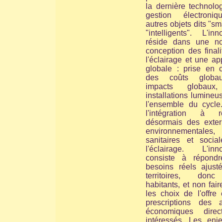
la dernière technolo
gestion électroni
autres objets dits "sm
"intelligents". L'inn
réside dans une no
conception des final
l'éclairage et une a
globale : prise en 
des coûts globa
impacts globaux
installations lumine
l'ensemble du cycle
l'intégration à ré
désormais des extern
environnementales,
sanitaires et socia
l'éclairage. L'inno
consiste à répond
besoins réels ajust
territoires, don
habitants, et non faire
les choix de l'offre
prescriptions des a
économiques direc
intéressés. Les enj