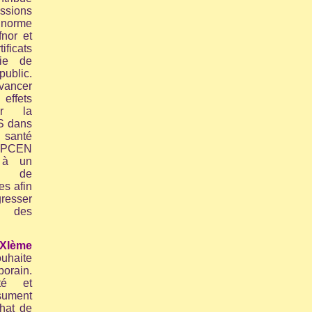
ssions
rme
fnor et
icats
gie de
blic.
vancer
effets
ur la
S dans
 santé
ANPCEN
 à un
e de
es afin
esser
ée des
XIème
uhaite
orain.
té et
ésument
hat de