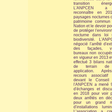
transition énergé
L'ANPCEN a 
reconnaître en 20
paysages nocturnes
patrimoine commun
Nation et le devoir po
de protéger l'enviro
nocturne
dans loi 
biodiversité.
L'ANP
négocié l'arrêté d'ext
des façades, vit
bureaux non occupés
en vigueur en 2013 et
effectué 3 bilans na
de terrain de
application. Apr
recours associatif
devant le Conseil d
l'ANPCEN a mené 
d'échanges et discu
en 2018 pour voir p
deux arrêtés en dé
pour un grand n
d'installations lumi
L’association a con