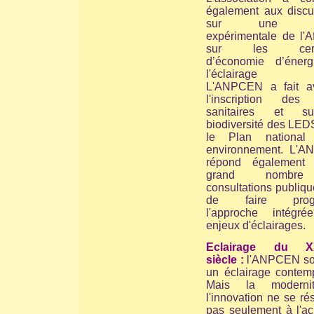
également aux discu
sur une no
expérimentale de l'A
sur les certif
d’économie d’éner
l'éclairage pu
L'ANPCEN a fait a
l'inscription des 
sanitaires et s
biodiversité des LED
le Plan national
environnement. L'
répond également
grand nombr
consultations publiqu
de faire progr
l'approche intégr
enjeux d'éclairages.
Eclairage du X
siècle :
l'ANPCEN so
un éclairage contemp
Mais la moderni
l'innovation ne se r
pas seulement à l'ac