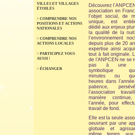
VILLES ET VILLAGES
Découvrez l’ANPCEN
ÉTOILÉS
association en Franc
l’objet social, de m
>
COMPRENDRE NOS
unique, est entiè
POSITIONS ET ACTIONS
dédié aux enjeux plur
NATIONALES
la qualité de la nui
l’environnement noct
>
COMPRENDRE NOS
depuis plus de 20 an
ACTIONS LOCALES
expertise ainsi acqu
>
PARTICIPEZ VOUS
tout à fait originale. 
AUSSI !
de l'ANPCEN ne se 
pas à une ac
>
ÉCHANGER
symbolique que
minutes ou que
heures dans l'année
patience, persévé
l'association travai
manière continue,
l'année, pour effect
travail de fond.
Elle est la seule asso
oeuvrant par une ap
globale et agiss
même temps aux