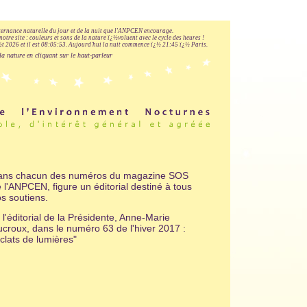
lternance naturelle du jour et de la nuit que l'ANPCEN encourage.
notre site : couleurs et sons de la nature ï¿½voluent avec le cycle des heures !
 2026 et il est
08:05:54
.
Aujourd'hui la nuit commence ï¿½ 21:45 ï¿½ Paris.
la nature en cliquant sur le haut-parleur
ans chacun des numéros du magazine SOS
 l'ANPCEN, figure un éditorial destiné à tous
s soutiens.
i l'éditorial de la Présidente, Anne-Marie
croux, dans le numéro 63 de l'hiver 2017 :
clats de lumières"