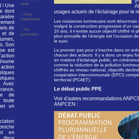
(
outils
 ! Une
A
e dont
usages actuels de l'éclairage pour le 
>
Notre
anière
organisation
Les nuisances lumineuses sont désormais un o
rement
malgré la construction progressive d’un cadr
iels de
>
Nos
10 ans, il n’existe aucun objectif chiffré n
t et de
partenaires
pluri-annuelle de l’énergie est l’occasion de
urnes,
le suivi.
s. Son
ise est
Le premier pas pour s’inscrire dans un scén
chacun des acteurs. Il y a donc un enjeu f
L'action
en matière d’éclairage public, en cohéren
résume
comme la réduction de la pollution lumineus
tion
chiffrés au niveau national, objectifs décli
lques
coopération intercommunale (EPCI) compéte
lques
territorial (PCAET).
. Avec
Le débat public PPE
rance,
lle de
Voir d'autres recommandations ANPCEN,
 toute
ANPCEN :
uer un
ciation
proche
ant en
 deux