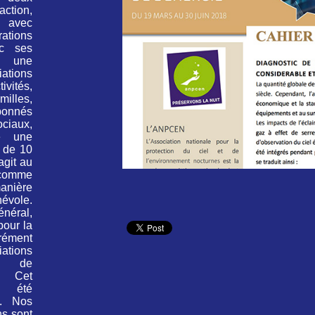
tion,
, avec
ions
ec ses
t une
ations
ivités,
illes,
bonnés
iaux,
e une
 de 10
agit au
comme
ière
évole.
énéral,
pour la
ément
ations
n de
. Cet
a été
9. Nos
ns sont