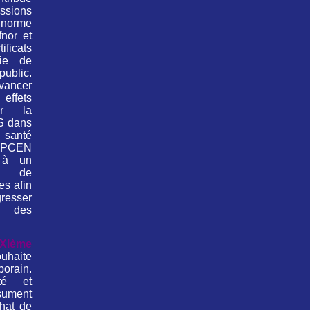
ssions
rme
fnor et
icats
gie de
blic.
vancer
effets
ur la
S dans
 santé
ANPCEN
 à un
e de
es afin
esser
ée des
XIème
uhaite
orain.
té et
ésument
hat de