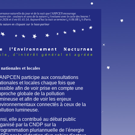
lternance naturelle du jour et de la nuit que l'ANPCEN encourage.
notre site : couleurs et sons de la nature ï¿½voluent avec le cycle des heures !
 2026 et il est
01:41:55
.
Aujourd'hui la nuit se termine ï¿½ 06:08 ï¿½ Paris.
la nature en cliquant sur le haut-parleur
ationales et locales
'ANPCEN participe aux consultations
ationales et locales chaque fois que
ossible afin de voir prise en compte une
pproche globale de la pollution
mineuse et afin de voir les enjeux
nvironnementaux connectés à ceux de la
ollution lumineuse.
nsi, elle a contribué au débat public
rganisé par la CNDP sur la
rogrammation pluriannuelle de l'énergie