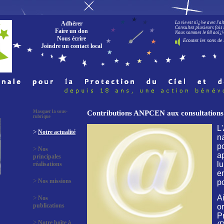
Adhérer
La vie est nï¿½e avec l'a
Consultez plusieurs fois 
Faire un don
Nous sommes le 08 aoï¿½t
Nous écrire
Ecoutez les sons de 
Joindre un contact local
Masquer la sous-
Contributions ANPCEN aux consultations n
rubrique
L
>
Notre actualité
n
p
>
Nos
a
principales
lu
réalisations
e
>
Nos missions
p
Ai
>
Nos
publications
o
P
>
Notre boîte à