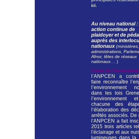
.
ici
Au niveau national 
action continue de
plaidoyer et de péd
auprès des interloc
nationaux
(ministères,
administrations, Parleme
Afnor, têtes de réseaux
nationaux....
)
Code de l'environne
l’ANPCEN a contr
faire reconnaître l’e
l’environnement no
dans les lois Grene
l’environnement e
chacune des étap
l’élaboration des déc
arrêtés associés. De
l'ANPCEN a fait insc
2015 trois articles rel
l'éclairage et aux nu
lumineuses dans la 