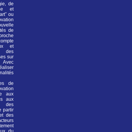
gie, de
que et
art" ou
ovation
uvelle
ités de
pproche
compte
ux et
, des
uses
sur
. Avec
aliser
alités
les de
vation
re aux
és aux
c des
 partir
 et des
cteurs
tement
eux du