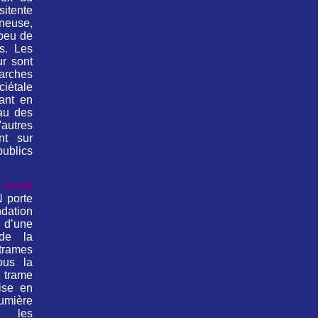
itente
ineuse,
 peu de
s. Les
ur sont
arches
ciétale
uant en
au des
utres
nt sur
ublics
santé
 porte
tion
 d’une
 de la
trames
ous la
trame
ise en
mière
s les