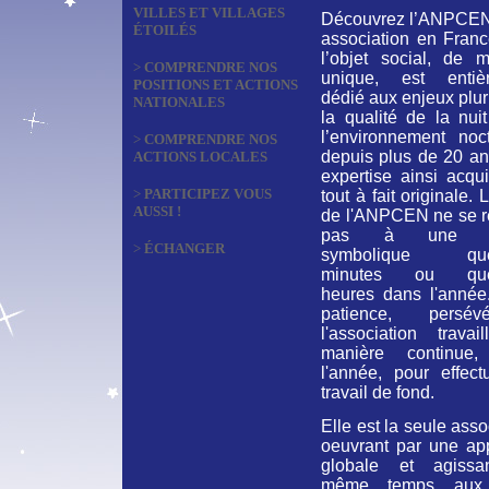
VILLES ET VILLAGES
Découvrez l’ANPCEN
ÉTOILÉS
association en Franc
l’objet social, de m
>
COMPRENDRE NOS
unique, est entiè
POSITIONS ET ACTIONS
dédié aux enjeux plur
NATIONALES
la qualité de la nui
l’environnement noct
>
COMPRENDRE NOS
depuis plus de 20 an
ACTIONS LOCALES
expertise ainsi acqu
>
PARTICIPEZ VOUS
tout à fait originale. 
AUSSI !
de l'ANPCEN ne se 
pas à une ac
>
ÉCHANGER
symbolique que
minutes ou que
heures dans l'année
patience, persévé
l'association travai
manière continue,
l'année, pour effect
travail de fond.
Elle est la seule asso
oeuvrant par une ap
globale et agiss
même temps aux