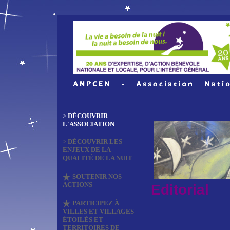
>
DÉCOUVRIR
L'ASSOCIATION
>
DÉCOUVRIR LES
ENJEUX DE LA
QUALITÉ DE LA NUIT
SOUTENIR NOS
ACTIONS
Editorial
PARTICIPEZ À
VILLES ET VILLAGES
ÉTOILÉS ET
TERRITOIRES DE