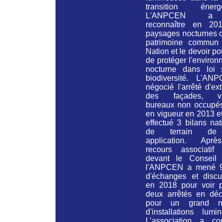
transition énergé
L'ANPCEN a 
reconnaître en 20
paysages nocturnes
patrimoine commun
Nation et le devoir po
de protéger l'enviro
nocturne
dans loi 
biodiversité.
L'ANP
négocié l'arrêté d'ext
des façades, vit
bureaux non occupés
en vigueur en 2013 et
effectué 3 bilans na
de terrain de
application. Apr
recours associatif
devant le Conseil d
l'ANPCEN a mené 
d'échanges et discu
en 2018 pour voir p
deux arrêtés en dé
pour un grand n
d'installations lumi
L’association a con