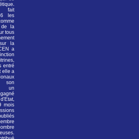
tique.
fait
16 les
 comme
 de la
ur tous
nnement
sur la
CEN a
inction
rines,
 entré
 elle a
tionaux
 son
ès un
 gagné
'Etat,
9 mois
ssions
ubliés
cembre
ombre
neuses.
tribué