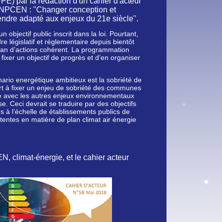
PPE)
par la rédaction d'un cahier d'acteur
NPCEN :
"Changer conception et
rendre adapté aux enjeux du 21e siècle".
bjectif public inscrit dans la loi. Pourtant,
e législatif et réglementaire depuis bientôt
i plan d’actions cohérent. La programmation
 fixer un objectif de progrès et d’en organiser
ario energétique ambitieux est la sobriété de
ort à fixer un enjeu de sobriété des communes
ce avec les autres enjeux environnementaux
e. Ceci devrait se traduire par des objectifs
nés à l’échelle de établissements publics de
ntes en matière de plan climat air énergie
 climat-énergie, et le cahier acteur