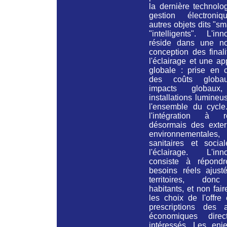
la dernière technolo
gestion électroni
autres objets dits "sm
"intelligents". L'inn
réside dans une no
conception des final
l'éclairage et une a
globale : prise en 
des coûts globa
impacts globaux
installations lumine
l'ensemble du cycle
l'intégration à ré
désormais des extern
environnementales,
sanitaires et socia
l'éclairage. L'inno
consiste à répond
besoins réels ajust
territoires, don
habitants, et non faire
les choix de l'offre
prescriptions des a
économiques direc
intéressés. Les enj