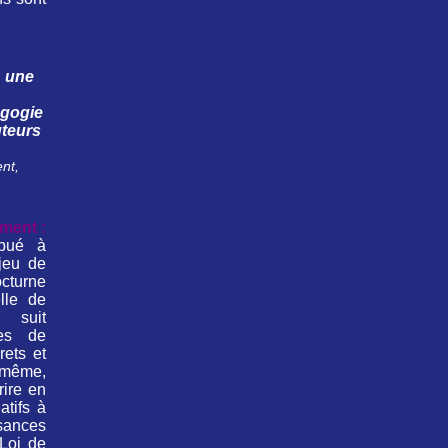
: une
agogie
uteurs
nt,
ment :
ibué à
njeu de
cturne
lle de
t suit
es de
rets et
 même,
rire en
atifs à
isances
Loi de