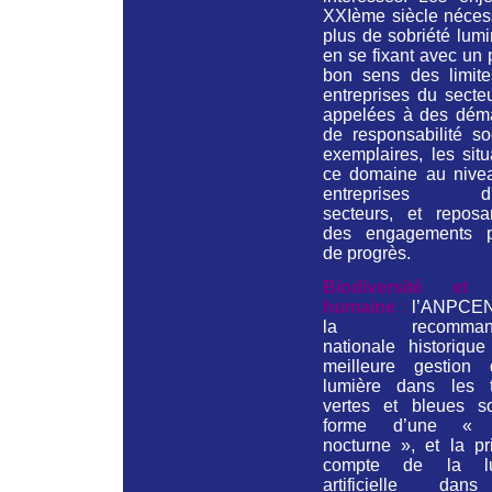
XXIème siècle nécess
plus de sobriété lum
en se fixant avec un
bon sens des limite
entreprises du secte
appelées à des dém
de responsabilité so
exemplaires, les sit
ce domaine au nive
entreprises d'a
secteurs, et reposa
des engagements p
de progrès.
Biodiversité et 
humaine
:
l’ANPCEN
la recommanda
nationale historique
meilleure gestion
lumière dans les 
vertes et bleues s
forme d’une « 
nocturne », et la pr
compte de la lu
artificielle dan