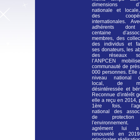
dimensions d'ac
nationale et locale
des coopérat
internationales. Av
adhérents don
centaine d'associ
membres, des collect
des individus et fam
ses donateurs, les a
des réseaux soc
l’ANPCEN mobilis
communauté de près
000 personnes. Elle 
niveau national 
local, de man
désintéressée et bén
Reconnue d'intérêt g
elle a reçu en 2014, 
1ère fois, l'agr
national des associ
de protectio
l'environnement
agrément lui 
renouvelé en 201
principales réalisatio