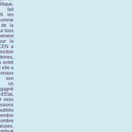
tique.
fait
16 les
 comme
 de la
ur tous
nnement
sur la
CEN a
inction
rines,
 entré
 elle a
tionaux
 son
ès un
 gagné
'Etat,
9 mois
ssions
ubliés
cembre
ombre
neuses.
tribué