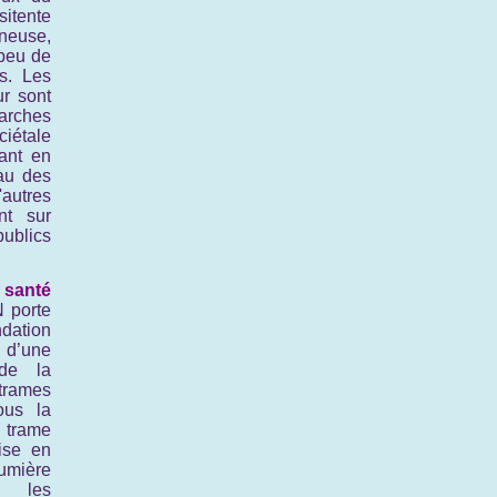
itente
ineuse,
 peu de
s. Les
ur sont
arches
ciétale
uant en
au des
utres
nt sur
ublics
santé
 porte
tion
 d’une
 de la
trames
ous la
trame
ise en
mière
s les