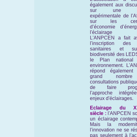
également aux discu
sur une no
expérimentale de l'A
sur les certif
d’économie d’éner
l'éclairage pu
L'ANPCEN a fait a
l'inscription des 
sanitaires et s
biodiversité des LED
le Plan national
environnement. L'
répond également
grand nombr
consultations publiqu
de faire progr
l'approche intégr
enjeux d'éclairages.
Eclairage du X
siècle :
l'ANPCEN so
un éclairage contemp
Mais la moderni
l'innovation ne se r
pas seulement à l'ac