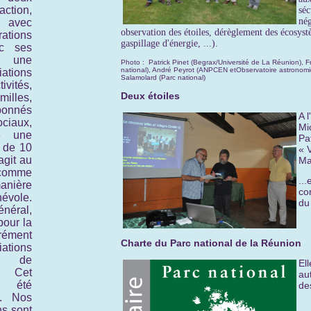
tion,
séc
nég
, avec
observation des étoiles, dérèglement des écosyst
ions
gaspillage d'énergie, ...).
ec ses
t une
Photo : Patrick Pinet (Begrax/Université de La Réunion),
national), André Peyrot (ANPCEN etObservatoire astrono
ations
Salamolard (Parc national)
ivités,
Deux étoiles
illes,
bonnés
A 
iaux,
Mi
e une
Pa
 de 10
« V
agit au
Ma
comme
..
ière
co
évole.
du
énéral,
pour la
ément
Charte du Parc national de la Réunion
ations
n de
El
. Cet
au
a été
de
9. Nos
ns sont