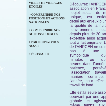
VILLES ET VILLAGES
Découvrez l’ANPCEN
ÉTOILÉS
association en Franc
l’objet social, de m
>
COMPRENDRE NOS
unique, est entiè
POSITIONS ET ACTIONS
dédié aux enjeux plur
NATIONALES
la qualité de la nui
l’environnement noct
>
COMPRENDRE NOS
depuis plus de 20 an
ACTIONS LOCALES
expertise ainsi acqu
>
PARTICIPEZ VOUS
tout à fait originale. 
AUSSI !
de l'ANPCEN ne se 
pas à une ac
>
ÉCHANGER
symbolique que
minutes ou que
heures dans l'année
patience, persévé
l'association travai
manière continue,
l'année, pour effect
travail de fond.
Elle est la seule asso
oeuvrant par une ap
globale et agiss
même temps aux