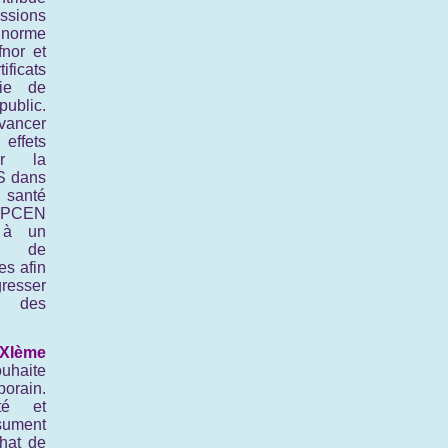
ssions
rme
fnor et
icats
gie de
blic.
vancer
effets
ur la
S dans
 santé
ANPCEN
 à un
e de
es afin
esser
ée des
XIème
uhaite
orain.
té et
ésument
hat de