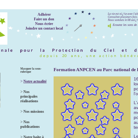
Adhérer
La vie est nï¿½e avec l'a
Consultez plusieurs fois 
Faire un don
Nous sommes le 08 aoï¿½t
Nous écrire
Ecoutez les sons de 
Joindre un contact local
Masquer la sous-
Formation ANPCEN au Parc national de la
rubrique
1
>
Notre actualité
lo
po
>
Nos
l'
principales
réalisations
L'
av
>
Nos missions
me
po
>
Nos
au
publications
te
Le
>
Notre boîte à