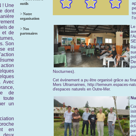
ap
outils
 ! Une
pe
e dont
to
>
Notre
anière
l'
organisation
rement
Le
iels de
>
Nos
av
t et de
partenaires
l'
urnes,
SE
s. Son
Ré
ise est
su
L'action
po
résume
De
tion
po
lques
Nocturnes).
lques
Cet événement a pu être organisé grâce au f
. Avec
Mers Ultramarines, http://temeum.espaces-nature
rance,
d'espaces naturels en Outre-Mer.
lle de
Nu
 toute
uer un
Co
ini
éte
ciation
pré
proche
écl
ant en
par
 deux
aux