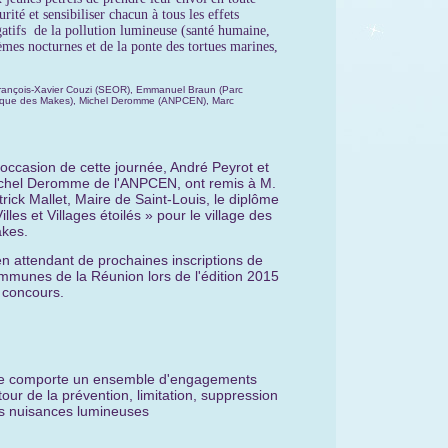
urité et sensibiliser chacun à tous les effets
atifs de la pollution lumineuse (santé humaine,
èmes nocturnes et de la ponte des tortues marines,
 François-Xavier Couzi (SEOR), Emmanuel Braun (Parc
mique des Makes), Michel Deromme (ANPCEN), Marc
l'occasion de cette journée, André Peyrot et
chel Deromme de l'ANPCEN, ont remis à M.
trick Mallet, Maire de Saint-Louis, le diplôme
illes et Villages étoilés » pour le village des
kes.
.en attendant de prochaines inscriptions de
mmunes de la Réunion lors de l'édition 2015
 concours.
le comporte un ensemble d'engagements
tour de la prévention, limitation, suppression
s nuisances lumineuses