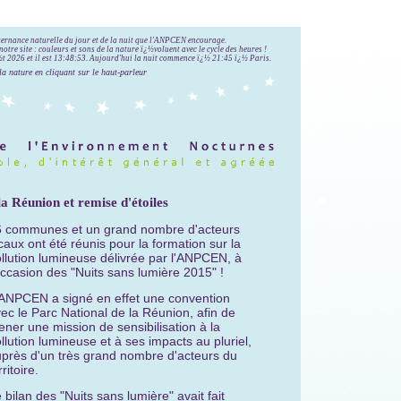
lternance naturelle du jour et de la nuit que l'ANPCEN encourage.
notre site : couleurs et sons de la nature ï¿½voluent avec le cycle des heures !
 2026 et il est
13:48:54
.
Aujourd'hui la nuit commence ï¿½ 21:45 ï¿½ Paris.
la nature en cliquant sur le haut-parleur
 Réunion et remise d'étoiles
6 communes et un grand nombre d'acteurs
caux ont été réunis pour la formation sur la
llution lumineuse délivrée par l'ANPCEN, à
occasion des "Nuits sans lumière 2015" !
ANPCEN a signé en effet une convention
ec le Parc National de la Réunion, afin de
ner une mission de sensibilisation à la
llution lumineuse et à ses impacts au pluriel,
près d'un très grand nombre d'acteurs du
rritoire.
 bilan des "Nuits sans lumière" avait fait