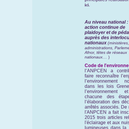
.
ici
Au niveau national 
action continue de
plaidoyer et de péd
auprès des interloc
nationaux
(ministères,
administrations, Parleme
Afnor, têtes de réseaux
nationaux....
)
Code de l'environne
l’ANPCEN a contr
faire reconnaître l’e
l’environnement no
dans les lois Grene
l’environnement e
chacune des étap
l’élaboration des déc
arrêtés associés. De
l'ANPCEN a fait insc
2015 trois articles rel
l'éclairage et aux nu
lumineuses dans la 