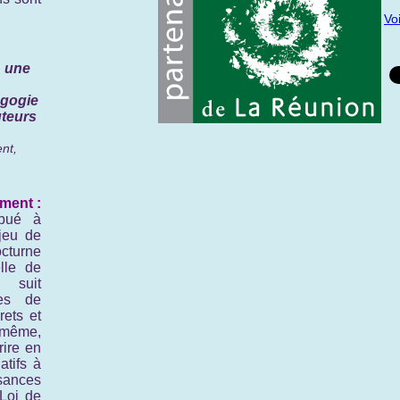
Vo
: une
agogie
uteurs
nt,
ment :
ibué à
njeu de
cturne
lle de
t suit
es de
rets et
 même,
rire en
atifs à
isances
Loi de