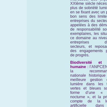
XXIème siècle nécess
plus de sobriété lum
en se fixant avec un
bon sens des limite
entreprises du secte
appelées à des dém
de responsabilité so
exemplaires, les sit
ce domaine au nive
entreprises d'a
secteurs, et reposa
des engagements p
de progrès.
Biodiversité et 
humaine
:
l’ANPCEN
la recommanda
nationale historique
meilleure gestion
lumière dans les 
vertes et bleues s
forme d’une « 
nocturne », et la pr
compte de la lu
artificielle dan