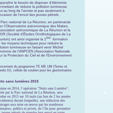
paraître le besoin de disposer d'éléments
rmettant de réduire la pollution lumineuse
ut au long de l'année et pas seulement à
occasion de l'envol des jeunes pétrels.
 Parc national de La Réunion, en partenariat
ec l'Observatoire astronomique des Makes,
Association astronomique de La Réunion et la
OR (Société d’Études Ornithologiques de La
ère
union) ont ainsi organisé la 1
formation
r les moyens techniques pour réduire la
llution lumineuse en faisant venir Michel
romme de l'ANPCEN (Association Nationale
ur la Protection du Ciel et de l'Environnement
inancement du programme TE ME UM (Terres et
ls.fr/), cellule de soutien pour les gestionnaires
its sans lumières 2015
mme en 2014, l’opération "Nuits sans Lumière",
tiée par le Parc national de La Réunion, sera
ndue en 2015 sur 10 nuits (au lieu de 2 les années
cédentes) durant lesquelles, une réduction des
airages sera mise en œuvre par les nombreux
tenaires, publics et privés, de l’île pour permettre
 jeunes pétrels de prendre leur envol en toute