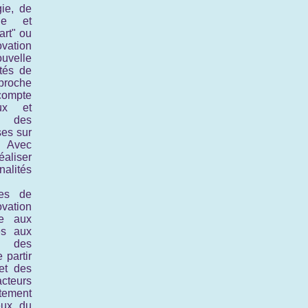
gie, de
que et
art" ou
ovation
uvelle
ités de
pproche
compte
ux et
, des
uses
sur
. Avec
aliser
alités
les de
vation
re aux
és aux
c des
 partir
 et des
cteurs
tement
eux du