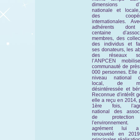
dimensions d'ac
nationale et locale
des coopérat
internationales. Av
adhérents don
centaine d'associ
membres, des collect
des individus et fam
ses donateurs, les a
des réseaux soc
l’ANPCEN mobilis
communauté de près
000 personnes. Elle 
niveau national 
local, de man
désintéressée et bén
Reconnue d'intérêt g
elle a reçu en 2014, 
1ère fois, l'agr
national des associ
de protectio
l'environnement
agrément lui 
renouvelé en 201
principales réalisatio