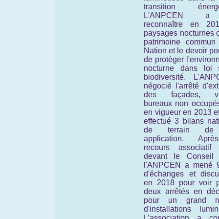
transition énergé
L'ANPCEN a 
reconnaître en 20
paysages nocturnes
patrimoine commun
Nation et le devoir po
de protéger l'enviro
nocturne
dans loi 
biodiversité.
L'ANP
négocié l'arrêté d'ext
des façades, vit
bureaux non occupés
en vigueur en 2013 et
effectué 3 bilans na
de terrain de
application. Apr
recours associatif
devant le Conseil d
l'ANPCEN a mené 
d'échanges et discu
en 2018 pour voir p
deux arrêtés en dé
pour un grand n
d'installations lumi
L’association a con