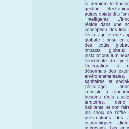
la dernière technolo
gestion électroni
autres objets dits "sm
"intelligents". L'inn
réside dans une no
conception des final
l'éclairage et une a
globale : prise en 
des coûts globa
impacts globaux
installations lumine
l'ensemble du cycle
l'intégration à ré
désormais des extern
environnementales,
sanitaires et socia
l'éclairage. L'inno
consiste à répond
besoins réels ajust
territoires, don
habitants, et non faire
les choix de l'offre
prescriptions des a
économiques direc
intéressés. Les enj