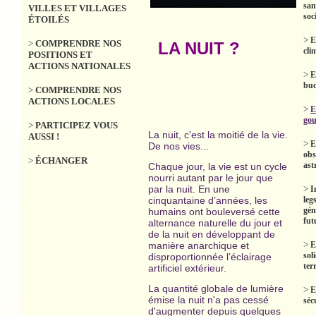
san
VILLES ET VILLAGES
soc
ÉTOILÉS
>
E
>
COMPRENDRE NOS
LA NUIT ?
cli
POSITIONS ET
ACTIONS NATIONALES
>
E
bud
>
COMPRENDRE NOS
ACTIONS LOCALES
>
E
gou
>
PARTICIPEZ VOUS
La nuit, c'est la moitié de la vie.
AUSSI !
>
E
De nos vies...
obs
>
ÉCHANGER
ast
Chaque jour, la vie est un cycle
nourri autant par le jour que
par la nuit. En une
>
I
cinquantaine d’années, les
leg
gén
humains ont bouleversé cette
fut
alternance naturelle du jour et
de la nuit en développant de
>
manière anarchique et
E
sol
disproportionnée l’éclairage
terr
artificiel extérieur.
La quantité globale de lumière
>
E
émise la nuit n'a pas cessé
séc
d'augmenter depuis quelques