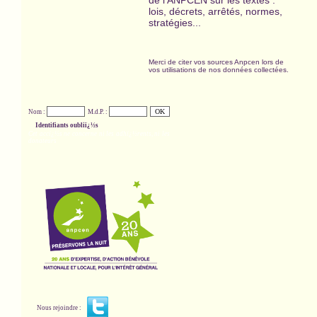
de l'ANPCEN sur les textes :
lois, décrets, arrêtés, normes,
stratégies...
Merci de citer vos sources Anpcen lors de
vos utilisations de nos données collectées.
Nom :
M.d.P. :
Identifiants oubliï¿½s
Cet accï¿½s ne concerne ni les adhï¿½rents, ni les
donateurs
Nous rejoindre :