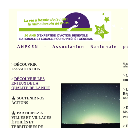
>
DÉCOUVRIR
Masq
rubr
L'ASSOCIATION
>
C
>
DÉCOUVRIR LES
con
ENJEUX DE LA
QUALITÉ DE LA NUIT
>
L
Règ
SOUTENIR NOS
no
ACTIONS
>
E
bio
PARTICIPEZ À
pay
VILLES ET VILLAGES
ÉTOILÉS ET
>
E
TERRITOIRES DE