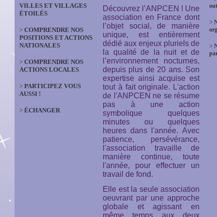
VILLES ET VILLAGES
out
Découvrez l’ANPCEN ! Une
ÉTOILÉS
association en France dont
>
N
l’objet social, de manière
>
COMPRENDRE NOS
org
unique, est entièrement
POSITIONS ET ACTIONS
dédié aux enjeux pluriels de
NATIONALES
>
la qualité de la nuit et de
par
l’environnement nocturnes,
>
COMPRENDRE NOS
depuis plus de 20 ans. Son
ACTIONS LOCALES
expertise ainsi acquise est
>
PARTICIPEZ VOUS
tout à fait originale. L'action
AUSSI !
de l'ANPCEN ne se résume
pas à une action
>
ÉCHANGER
symbolique quelques
minutes ou quelques
heures dans l'année. Avec
patience, persévérance,
l'association travaille de
manière continue, toute
l'année, pour effectuer un
travail de fond.
Elle est la seule association
oeuvrant par une approche
globale et agissant en
même temps aux deux