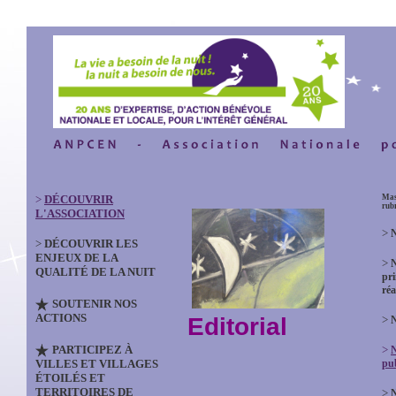
>
DÉCOUVRIR
Mas
rub
L'ASSOCIATION
>
N
>
DÉCOUVRIR LES
ENJEUX DE LA
>
QUALITÉ DE LA NUIT
pri
réa
SOUTENIR NOS
ACTIONS
Editorial
>
N
PARTICIPEZ À
>
VILLES ET VILLAGES
pub
ÉTOILÉS ET
TERRITOIRES DE
>
N