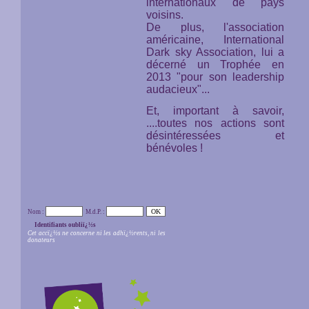
internationaux de pays
voisins.
De plus, l'association
américaine,
International
Dark sky Association,
lui a
décerné un Trophée en
2013 "pour son leadership
audacieux"...
Et, important à savoir,
....toutes nos actions sont
désintéressées et
bénévoles !
Nom :
M.d.P. :
Identifiants oubliï¿½s
Cet accï¿½s ne concerne ni les adhï¿½rents, ni les
donateurs