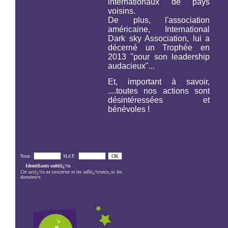
internationaux de pays
voisins.
De plus, l'association
américaine,
International
Dark sky Association,
lui a
décerné un Trophée en
2013 "pour son leadership
audacieux"...
Et, important à savoir,
....toutes nos actions sont
désintéressées et
bénévoles !
Nom :
M.d.P. :
Identifiants oubliï¿½s
Cet accï¿½s ne concerne ni les adhï¿½rents, ni les
donateurs