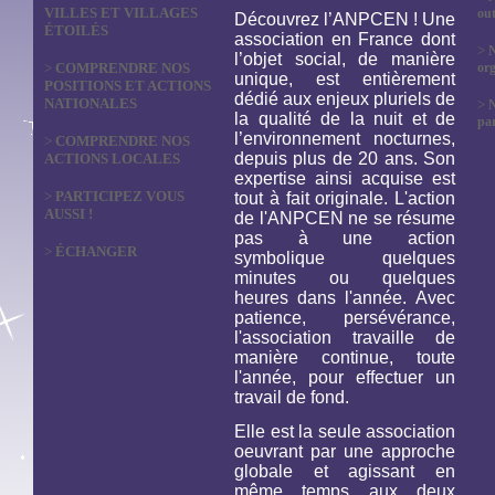
VILLES ET VILLAGES
out
Découvrez l’ANPCEN ! Une
ÉTOILÉS
association en France dont
>
N
l’objet social, de manière
>
COMPRENDRE NOS
org
unique, est entièrement
POSITIONS ET ACTIONS
dédié aux enjeux pluriels de
NATIONALES
>
la qualité de la nuit et de
par
l’environnement nocturnes,
>
COMPRENDRE NOS
depuis plus de 20 ans. Son
ACTIONS LOCALES
expertise ainsi acquise est
>
PARTICIPEZ VOUS
tout à fait originale. L'action
AUSSI !
de l'ANPCEN ne se résume
pas à une action
>
ÉCHANGER
symbolique quelques
minutes ou quelques
heures dans l'année. Avec
patience, persévérance,
l'association travaille de
manière continue, toute
l'année, pour effectuer un
travail de fond.
Elle est la seule association
oeuvrant par une approche
globale et agissant en
même temps aux deux