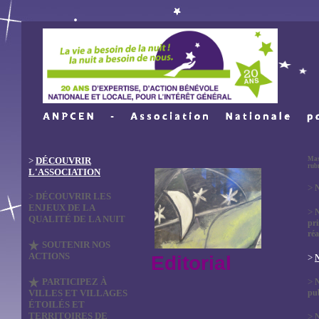
>
DÉCOUVRIR
Mas
rub
L'ASSOCIATION
>
N
>
DÉCOUVRIR LES
ENJEUX DE LA
>
QUALITÉ DE LA NUIT
pri
réa
SOUTENIR NOS
ACTIONS
Editorial
>
N
PARTICIPEZ À
>
VILLES ET VILLAGES
pub
ÉTOILÉS ET
TERRITOIRES DE
>
N