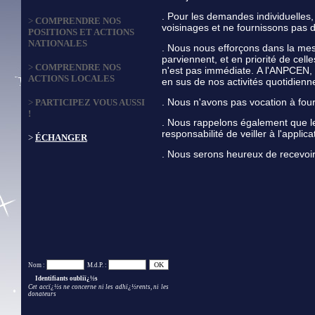
. Pour les demandes individuelles
>
COMPRENDRE NOS
voisinages et ne fournissons pas d'
POSITIONS ET ACTIONS
NATIONALES
.
Nous nous efforçons dans la mes
parviennent, et en priorité de cel
>
COMPRENDRE NOS
n'est pas immédiate.
A l'ANPCEN, 
ACTIONS LOCALES
en sus de nos activités quotidienne
. Nous n'avons pas vocation à four
>
PARTICIPEZ VOUS AUSSI
!
. Nous rappelons également que les
responsabilité de veiller à l'applic
>
ÉCHANGER
. Nous serons heureux de recevoi
Nom :
M.d.P. :
Identifiants oubliï¿½s
Cet accï¿½s ne concerne ni les adhï¿½rents, ni les
donateurs