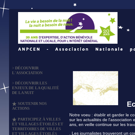
>
DÉCOUVRIR
L'ASSOCIATION
>
DÉCOUVRIR LES
ENJEUX DE LA QUALITÉ
DE LA NUIT
E
SOUTENIR NOS
ACTIONS
Notre voeu : établir et garder le 
PARTICIPEZ À VILLES
sur les actualités de l'association
ET VILLAGES ÉTOILÉS ET
ans, en veille continue sur les tra
TERRITOIRES DE VILLES
. Les journalistes trouveront un co
ET VILLAGES ÉTOILÉS