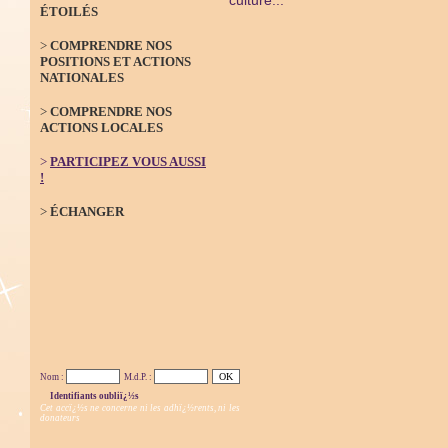
ÉTOILÉS
>
COMPRENDRE NOS
POSITIONS ET ACTIONS
NATIONALES
>
COMPRENDRE NOS
ACTIONS LOCALES
>
PARTICIPEZ VOUS AUSSI
!
>
ÉCHANGER
Nom :
M.d.P. :
Identifiants oubliï¿½s
Cet accï¿½s ne concerne ni les adhï¿½rents, ni les
donateurs