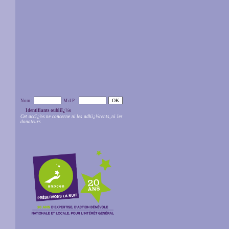
Nom :
M.d.P. :
Identifiants oubliï¿½s
Cet accï¿½s ne concerne ni les adhï¿½rents, ni les
donateurs