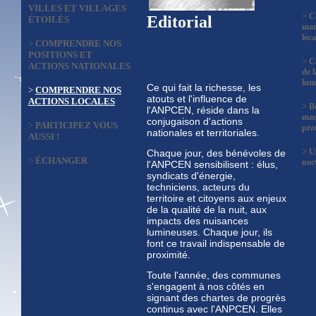
VILLES ET VILLAGES
>
C
Editorial
ÉTOILÉS
man
loca
>
COMPRENDRE NOS
POSITIONS ET
>
C
ACTIONS NATIONALES
de l
lum
Ce qui fait la richesse, les
>
COMPRENDRE NOS
atouts et l'influence de
ACTIONS LOCALES
>
B
l'ANPCEN, réside dans la
mau
conjugaison d'actions
>
PARTICIPEZ VOUS
prat
nationales et territoriales.
AUSSI !
>
U
Chaque jour, des bénévoles de
>
ÉCHANGER
noc
l'ANPCEN sensibilisent : élus,
syndicats d'énergie,
techniciens, acteurs du
territoire et citoyens aux enjeux
de la qualité de la nuit, aux
impacts des nuisances
lumineuses. Chaque jour, ils
font ce travail indispensable de
proximité.
Toute l'année, des communes
s'engagent à nos côtés en
signant des chartes de progrès
continus avec l'ANPCEN. Elles