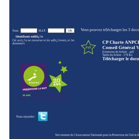
Vous pouvez télécharger les 3 docu
Nom :
M.d.P. :
Identifiants oubliï¿½s
Cet accï¿½s ne concerne ni les adhï¿½rents, ni les
CP Charte ANPCE
donateurs
Conseil Général 
Extension du fichier : .pdf
Taille du fichier : 278 Ko
Télécharger le doc
Nous rejoindre :
Site internet de l'Association Nationale pour la Protection du Ciel et de l'Envir