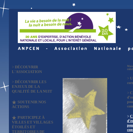
>
DÉCOUVRIR
Masq
rubr
L'ASSOCIATION
>
U
>
DÉCOUVRIR LES
cor
ENJEUX DE LA
QUALITÉ DE LA NUIT
>
C
d’e
SOUTENIR NOS
pou
co
ACTIONS
>
C
PARTICIPEZ À
d’e
VILLES ET VILLAGES
pou
ÉTOILÉS ET
con
TERRITOIRES DE