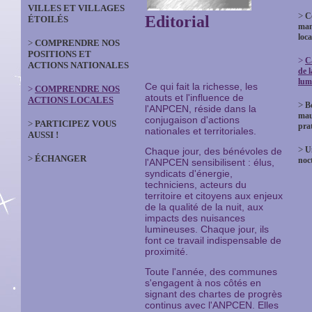
VILLES ET VILLAGES
>
C
Editorial
ÉTOILÉS
man
loca
>
COMPRENDRE NOS
POSITIONS ET
>
C
ACTIONS NATIONALES
de l
lum
Ce qui fait la richesse, les
>
COMPRENDRE NOS
atouts et l'influence de
ACTIONS LOCALES
>
B
l'ANPCEN, réside dans la
mau
conjugaison d'actions
>
PARTICIPEZ VOUS
prat
nationales et territoriales.
AUSSI !
>
U
Chaque jour, des bénévoles de
>
ÉCHANGER
noc
l'ANPCEN sensibilisent : élus,
syndicats d'énergie,
techniciens, acteurs du
territoire et citoyens aux enjeux
de la qualité de la nuit, aux
impacts des nuisances
lumineuses. Chaque jour, ils
font ce travail indispensable de
proximité.
Toute l'année, des communes
s'engagent à nos côtés en
signant des chartes de progrès
continus avec l'ANPCEN. Elles