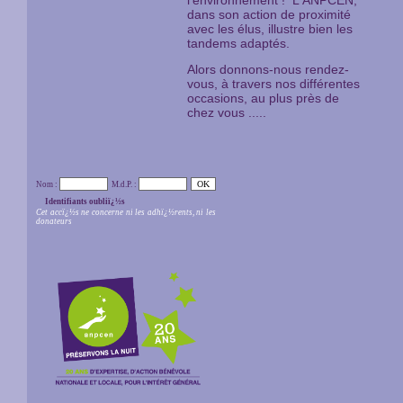
l'environnement ! L'ANPCEN,
dans son action de proximité
avec les élus, illustre bien les
tandems adaptés.
Alors donnons-nous rendez-
vous, à travers nos différentes
occasions, au plus près de
chez vous .....
Nom :
M.d.P. :
Identifiants oubliï¿½s
Cet accï¿½s ne concerne ni les adhï¿½rents, ni les
donateurs