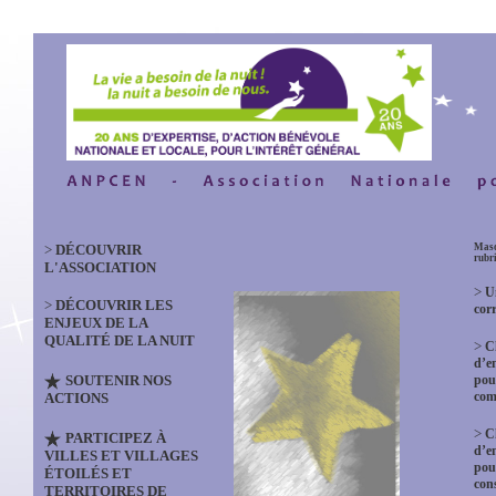
>
DÉCOUVRIR
Masq
rubr
L'ASSOCIATION
>
U
>
DÉCOUVRIR LES
cor
ENJEUX DE LA
QUALITÉ DE LA NUIT
>
C
d’e
SOUTENIR NOS
pou
co
ACTIONS
>
C
PARTICIPEZ À
d’e
VILLES ET VILLAGES
pou
ÉTOILÉS ET
con
TERRITOIRES DE