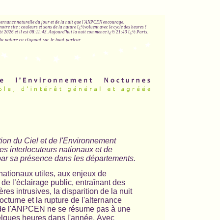
lternance naturelle du jour et de la nuit que l'ANPCEN encourage.
notre site : couleurs et sons de la nature ï¿½voluent avec le cycle des heures !
 2026 et il est
08:11:43
.
Aujourd'hui la nuit commence ï¿½ 21:43 ï¿½ Paris.
la nature en cliquant sur le haut-parleur
tion du Ciel et de l'Environnement
s interlocuteurs nationaux et de
n, par sa présence dans les départements.
 nationaux utiles, aux enjeux de
 de l’éclairage public, entraînant des
es intrusives, la disparition de la nuit
cturne et la rupture de l'alternance
 de l'ANPCEN ne se résume pas à une
elques heures dans l'année.
Avec