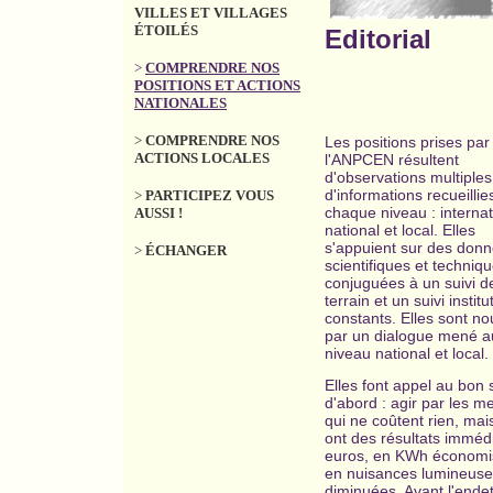
VILLES ET VILLAGES
ÉTOILÉS
Editorial
>
COMPRENDRE NOS
POSITIONS ET ACTIONS
NATIONALES
>
COMPRENDRE NOS
Les positions prises par
ACTIONS LOCALES
l'ANPCEN résultent
d'observations multiples
d'informations recueillie
>
PARTICIPEZ VOUS
chaque niveau : internat
AUSSI !
national et local. Elles
s'appuient sur des don
>
ÉCHANGER
scientifiques et techniqu
conjuguées à un suivi d
terrain et un suivi institu
constants. Elles sont no
par un dialogue mené a
niveau national et local.
Elles font appel au bon
d'abord : agir par les m
qui ne coûtent rien, mai
ont des résultats imméd
euros, en KWh économi
en nuisances lumineus
diminuées. Avant l'ende