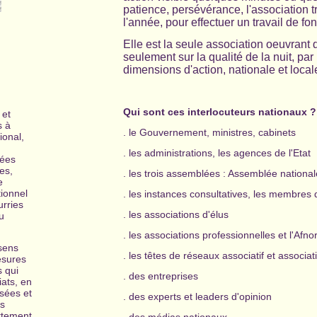
patience, persévérance, l'association t
l'année, pour effectuer un travail de fon
Elle est la seule association oeuvrant 
seulement sur la qualité de la nuit, p
dimensions d'action, nationale et local
Qui sont ces interlocuteurs nationaux ?
 et
s à
. le Gouvernement, ministres, cabinets
ional,
. les administrations, les agences de l'Etat
nées
es,
. les trois assemblées : Assemblée nationa
e
tionnel
. les instances consultatives, les membres
urries
. les associations d'élus
u
. les associations professionnelles et l'Afno
 sens
. les têtes de réseaux associatif et associa
esures
s qui
. des entreprises
iats, en
sées et
. des experts et leaders d'opinion
es
ttement