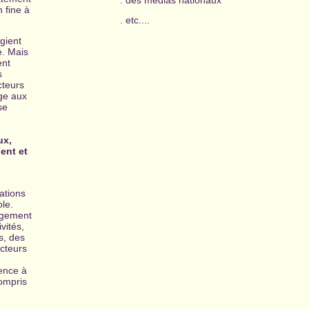
. des médias nationaux
 fine à
. etc....
égient
e. Mais
ent
s
cteurs
age aux
se
ux,
ent et
ations
le.
rgement
vités,
s, des
cteurs
ence à
ompris