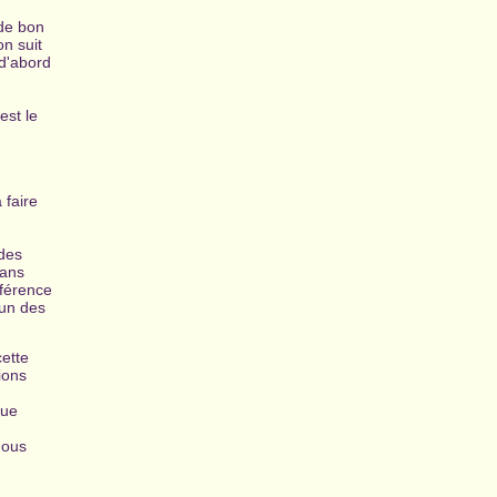
de bon
on suit
d'abord
est le
 faire
 des
dans
éférence
un des
cette
ions
que
nous