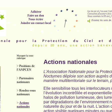
Adhérer
La vie est nï¿½e avec l'a
Consultez plusieurs fois 
Faire un don
Nous sommes le 09 aoï¿½t
Nous écrire
Ecoutez les sons de 
Joindre un contact local
Masquer la sous-
rubrique
Actions nationales
>
Positions de
l’ANPCEN
L’Association Nationale pour la Protec
Nocturnes déploie son action auprès de
>
Partenaires
manière multiterritoriale sur le terrai
nationaux
Elle sensibilise tous les interlocuteurs
>
Rendez-vous
l’évolution incontrôlée et exponentielle
nationaux
halos de pollution lumineuse, des lumièr
par dégradations de l’environnement no
>
Actions
naturelle du jour et de la nuit.
L'action
nationales
action visible quelques minutes ou qu