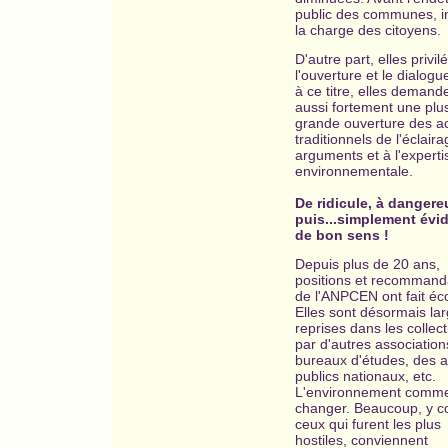
public des communes, in
la charge des citoyens.
D'autre part, elles privil
l'ouverture et le dialogu
à ce titre, elles demand
aussi fortement une plu
grande ouverture des a
traditionnels de l'éclair
arguments et à l'experti
environnementale.
De ridicule, à dangere
puis...simplement évid
de bon sens !
Depuis plus de 20 ans,
positions et recommand
de l'ANPCEN ont fait éco
Elles sont désormais la
reprises dans les collecti
par d'autres association
bureaux d'études, des a
publics nationaux, etc.
L'environnement comm
changer. Beaucoup, y c
ceux qui furent les plus
hostiles, conviennent