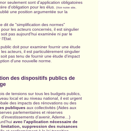
r seulement sont d'application obligatoires
re d'obligation pour les élus.
(Voir notre site,
lié une position argumentée sur la
e dit de "simplification des normes"
pour les acteurs concernés, il est singulier
 soit pas aujourd'hui examinée ni par le
l'Etat.
 public doit pour examiner fournir une étude
es acteurs, il est particulièrement singulier
oit pas tenu de fournir une étude d'impact
ption d'une nouvelle norme.
tion des dispositifs publics de
age
is de tensions sur tous les budgets publics,
iveau local et au niveau national,
il est urgent
bale des impacts des rénovations ou des
des publiques
aux collectivités (Aides aux
serves parlementaires et réserves
es d’investissements d’avenir, Ademe…)
urd’hui
avec l’application nécessaire de
 limitation, suppression des nuisances
le et conformément à la loi transition