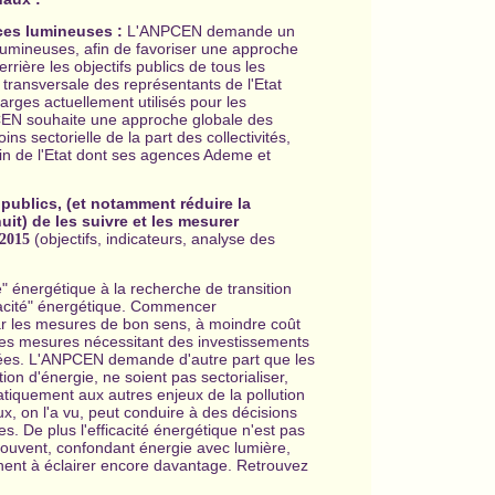
ces lumineuses :
L'ANPCEN demande un
 lumineuses, afin de favoriser une approche
rrière les objectifs publics de tous les
 transversale des représentants de l'Etat
rges actuellement utilisés pour les
PCEN souhaite une approche globale des
ns sectorielle de la part des collectivités,
nfin de l'Etat dont ses agences Ademe et
s publics, (et notamment réduire la
nuit) de les suivre et les mesurer
(objectifs, indicateurs, analyse des
 2015
" énergétique à la recherche de transition
icacité" énergétique. Commencer
ar les mesures de bon sens, à moindre coût
 des mesures nécessitant des investissements
ées. L'ANPCEN demande d'autre part que les
n d'énergie, ne soient pas sectorialiser,
matiquement aux autres enjeux de la pollution
x, on l'a vu, peut conduire à des décisions
s. De plus l'efficacité énergétique n'est pas
souvent, confondant énergie avec lumière,
ent à éclairer encore davantage.
Retrouvez