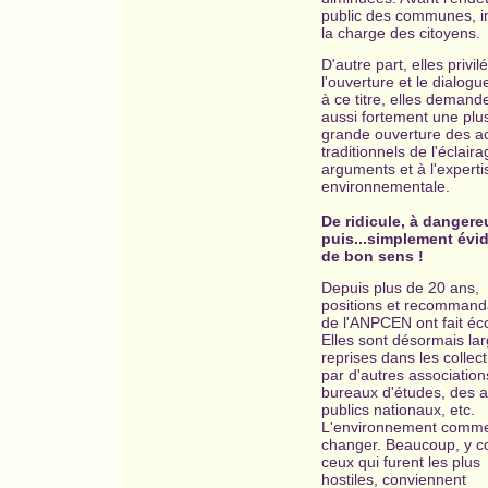
public des communes, in
la charge des citoyens.
D'autre part, elles privil
l'ouverture et le dialogu
à ce titre, elles demand
aussi fortement une plu
grande ouverture des a
traditionnels de l'éclair
arguments et à l'experti
environnementale.
De ridicule, à dangere
puis...simplement évid
de bon sens !
Depuis plus de 20 ans,
positions et recommand
de l'ANPCEN ont fait éco
Elles sont désormais la
reprises dans les collecti
par d'autres association
bureaux d'études, des a
publics nationaux, etc.
L'environnement comm
changer. Beaucoup, y c
ceux qui furent les plus
hostiles, conviennent