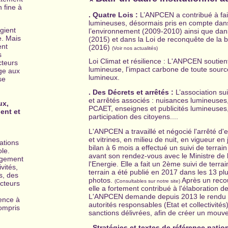
 fine à
. Quatre L
ois :
L’ANPCEN a contribué à fai
lumineuses, désormais pris en compte dans
égient
l’environnement (2009-2010) ainsi que dans 
e. Mais
(2015) et dans la Loi de reconquête de la b
ent
(2016)
(Voir nos actualités)
s
Loi Climat et résilience : L'ANPCEN soutient
cteurs
lumineuse, l'impact carbone de toute sourc
age aux
lumineux.
se
. Des Décrets et arrêtés :
L’association su
et arrêtés associés : nuisances lumineuses,
ux,
PCAET, enseignes et publicités lumineuses,
ent et
participation des citoyens....
L'ANPCEN a travaillé et négocié l'arrêté d
et vitrines, en milieu de nuit, en vigueur 
ations
bilan à 6 mois a effectué un suivi de terrai
le.
avant son rendez-vous avec le Ministre de
rgement
l'Energie. Elle a fait un 2ème suivi de terr
vités,
terrain a été publié en 2017 dans les 13 pl
s, des
photos.
Après un recou
(Consultables sur notre site)
cteurs
elle a fortement contribué à l'élaboration 
L'ANPCEN demande depuis 2013 le rendu pu
ence à
autorités responsables (Etat et collectivités
ompris
sanctions délivrées, afin de créer un mouve
. Stratégies et textes de référence nati