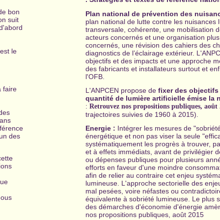
de bon
Plan national de prévention des nuisan
on suit
plan national de lutte contre les nuisances
d'abord
transversale, cohérente, une mobilisation de
acteurs concernés et une organisation plus
concernés, une révision des cahiers des cha
est le
diagnostics de l’éclairage extérieur. L'AN
objectifs et des impacts et une approche moi
des fabricants et installateurs surtout et e
l'OFB.
 faire
L'ANPCEN propose de
fixer des objectif
quantité de lumière artificielle émise la 
:
Retrouvez nos propositions publiques, août
 des
trajectoires suivies de 1960 à 2015).
dans
Energie :
Intégrer les mesures de "sobriété
éférence
énergétique et non pas viser la seule "eff
un des
systématiquement les progrès à trouver, p
et à effets immédiats, avant de privilégier
cette
ou dépenses publiques pour plusieurs ann
ions
efforts en faveur d'une moindre consommatio
afin de relier au contraire cet enjeu systé
que
lumineuse. L'approche sectorielle des enjeu
mal pesées, voire néfastes ou contradictoire
nous
équivalente à sobriété lumineuse. Le plus 
des démarches d'économie d'énergie amèn
nos propositions publiques, août 2015