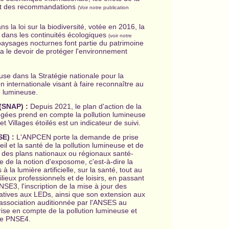
ent des recommandations
(Voir notre publication
la loi sur la biodiversité, votée en 2016, la
e dans les continuités écologiques
(voir notre
s paysages nocturnes font partie du patrimoine
a le devoir de protéger l'environnement
neuse dans la Stratégie nationale pour la
n internationale visant à faire reconnaître au
on lumineuse.
 (SNAP) :
Depuis 2021, le plan d'action de la
tégées prend en compte la pollution lumineuse
et Villages étoilés est un indicateur de suivi.
E) :
L'ANPCEN porte la demande de prise
il et la santé de la pollution lumineuse et de
n des plans nationaux ou régionaux santé-
 de la notion d'exposome, c'est-à-dire la
la lumière artificielle, sur la santé, tout au
lieux professionnels et de loisirs, en passant
NSE3, l'inscription de la mise à jour des
latives aux LEDs, ainsi que son extension aux
e association auditionnée par l'ANSES au
 prise en compte de la pollution lumineuse et
 le PNSE4.