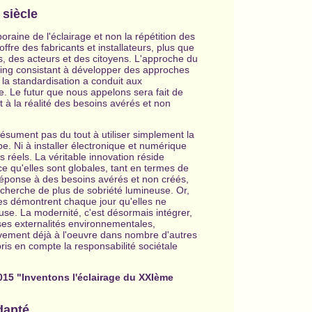
 siècle
ine de l'éclairage et non la répétition des
ffre des fabricants et installateurs, plus que
us, des acteurs et des citoyens. L'approche du
bying consistant à développer des approches
 la standardisation a conduit aux
e. Le
futur que nous appelons sera fait de
à la réalité des besoins avérés et non
résument pas du tout à utiliser simplement la
pe. Ni à installer électronique et numérique
 réels. La véritable innovation réside
 qu'elles sont globales, tant en termes de
réponse à des besoins avérés et non créés,
echerche de plus de sobriété lumineuse. Or,
les démontrent chaque jour qu'elles ne
use. La modernité, c'est désormais intégrer,
 ses externalités environnementales,
uvement déjà à l'oeuvre dans nombre d'autres
is en compte la responsabilité sociétale
015 "Inventons l'éclairage du XXIème
adapté