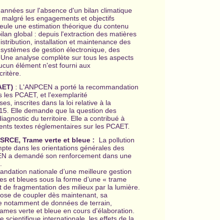
années sur l'absence d'un bilan climatique
, malgré les engagements et objectifs
Seule une estimation théorique du contenu
ilan global : depuis l'extraction des matières
istribution, installation et maintenance des
s systèmes de gestion électronique, des
. Une analyse complète sur tous les aspects
Aucun élément n'est fourni aux
ritère.
CAET)
: L'ANPCEN a porté la recommandation
ns les PCAET, et l'exemplarité
s, inscrites dans la loi relative à la
 2015. Elle demande que la question des
agnostic du territoire. Elle a contribué à
rents textes réglementaires sur les PCAET.
, SRCE, Trame verte et bleue :
La pollution
te dans les orientations générales des
PCEN a demandé son renforcement dans une
s.
ndation nationale d’une meilleure gestion
es et bleues sous la forme d’une « trame
t de fragmentation des milieux par la lumière.
pose de coupler dès maintenant, sa
ue notamment de données de terrain,
 trames verte et bleue en cours d'élaboration.
cientifique internationale, les effets de la