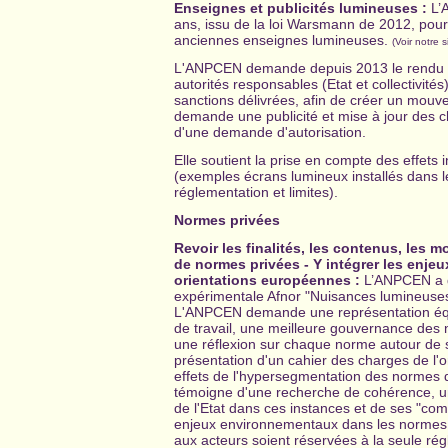
Enseignes et publicités lumineuses :
L’
ans, issu de la loi Warsmann de 2012, pour
anciennes enseignes lumineuses.
(Voir notre 
L'ANPCEN demande depuis 2013 le rendu pu
autorités responsables (Etat et collectivités
sanctions délivrées, afin de créer un mouv
demande une publicité et mise à jour des ch
d'une demande d'autorisation.
Elle soutient la prise en compte des effets i
(exemples écrans lumineux installés dans le
réglementation et limites).
Normes privées
Revoir les finalités, les contenus, les m
de normes privées - Y intégrer les enj
orientations européennes :
L’ANPCEN a d
expérimentale Afnor "Nuisances lumineuses"
L'ANPCEN demande une représentation équi
de travail, une meilleure gouvernance des 
une réflexion sur chaque norme autour de s
présentation d'un cahier des charges de l'o
effets de l'hypersegmentation des normes
témoigne d'une recherche de cohérence, une
de l'Etat dans ces instances et de ses "co
enjeux environnementaux dans les normes
aux acteurs soient réservées à la seule rég