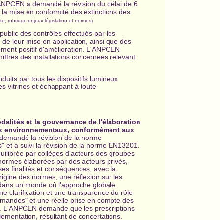
ANPCEN a demandé la révision du délai de 6
 la mise en conformité des extinctions des
site, rubrique enjeux législation et normes)
blic des contrôles effectués par les
) de leur mise en application, ainsi que des
ement positif d'amélioration. L'ANPCEN
iffres des installations concernées relevant
nduits par tous les dispositifs lumineux
s vitrines et échappant à toute
odalités et la gouvernance de l'élaboration
eux environnementaux, conformément aux
emandé la révision de la norme
 et a suivi la révision de la norme EN13201.
librée par collèges d'acteurs des groupes
normes élaborées par des acteurs privés,
es finalités et conséquences, avec la
rigine des normes, une réflexion sur les
 dans un monde où l'approche globale
 clarification et une transparence du rôle
mmandes" et une réelle prise en compte des
. L'ANPCEN demande que les prescriptions
lementation, résultant de concertations.