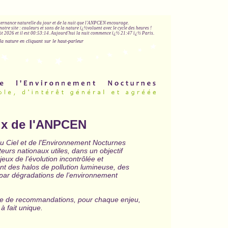
lternance naturelle du jour et de la nuit que l'ANPCEN encourage.
notre site : couleurs et sons de la nature ï¿½voluent avec le cycle des heures !
 2026 et il est
00:53:15
.
Aujourd'hui la nuit commence ï¿½ 21:47 ï¿½ Paris.
la nature en cliquant sur le haut-parleur
ux de l'ANPCEN
du Ciel et de l'Environnement Nocturnes
uteurs nationaux utiles, dans un objectif
njeux de l’évolution incontrôlée et
ant des halos de pollution lumineuse, des
it par dégradations de l’environnement
e de recommandations, pour chaque enjeu,
à fait unique.