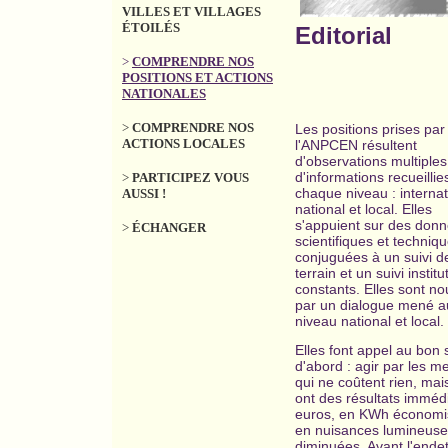
VILLES ET VILLAGES
ÉTOILÉS
Editorial
>
COMPRENDRE NOS
POSITIONS ET ACTIONS
NATIONALES
>
COMPRENDRE NOS
Les positions prises par
ACTIONS LOCALES
l'ANPCEN résultent
d'observations multiples
d'informations recueillie
>
PARTICIPEZ VOUS
chaque niveau : internat
AUSSI !
national et local. Elles
s'appuient sur des don
>
ÉCHANGER
scientifiques et techniqu
conjuguées à un suivi d
terrain et un suivi institu
constants. Elles sont no
par un dialogue mené a
niveau national et local.
Elles font appel au bon
d'abord : agir par les m
qui ne coûtent rien, mai
ont des résultats imméd
euros, en KWh économi
en nuisances lumineus
diminuées. Avant l'ende