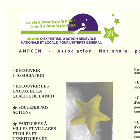
>
DÉCOUVRIR
Masq
rubr
L'ASSOCIATION
>
U
>
DÉCOUVRIR LES
cor
ENJEUX DE LA
QUALITÉ DE LA NUIT
>
C
d’e
SOUTENIR NOS
pou
co
ACTIONS
>
C
PARTICIPEZ À
d’e
VILLES ET VILLAGES
pou
ÉTOILÉS ET
con
TERRITOIRES DE