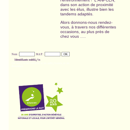
l'environnement ! L'ANPCEN,
dans son action de proximité
avec les élus, illustre bien les
tandems adaptés.
Alors donnons-nous rendez-
vous, à travers nos différentes
occasions, au plus près de
chez vous .....
Nom :
M.d.P. :
Identifiants oubliï¿½s
Cet accï¿½s ne concerne ni les adhï¿½rents, ni les
donateurs