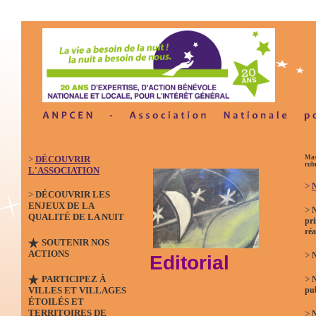
>
DÉCOUVRIR
Mas
rub
L'ASSOCIATION
>
N
>
DÉCOUVRIR LES
ENJEUX DE LA
>
QUALITÉ DE LA NUIT
pri
réa
SOUTENIR NOS
ACTIONS
>
N
Editorial
PARTICIPEZ À
>
VILLES ET VILLAGES
pub
ÉTOILÉS ET
TERRITOIRES DE
>
N