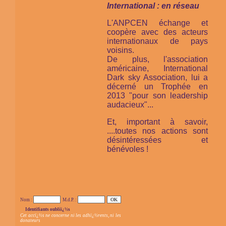
International : en réseau
L'ANPCEN échange et
coopère avec des acteurs
internationaux de pays
voisins.
De plus, l'association
américaine,
International
Dark sky Association,
lui a
décerné un Trophée en
2013 "pour son leadership
audacieux"...
Et, important à savoir,
....toutes nos actions sont
désintéressées et
bénévoles !
Nom :
M.d.P. :
Identifiants oubliï¿½s
Cet accï¿½s ne concerne ni les adhï¿½rents, ni les
donateurs