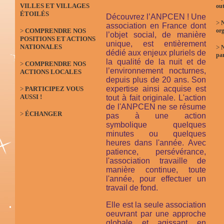
VILLES ET VILLAGES
out
ÉTOILÉS
Découvrez l’ANPCEN ! Une
>
N
association en France dont
>
COMPRENDRE NOS
org
l’objet social, de manière
POSITIONS ET ACTIONS
unique, est entièrement
NATIONALES
>
dédié aux enjeux pluriels de
par
la qualité de la nuit et de
>
COMPRENDRE NOS
l’environnement nocturnes,
ACTIONS LOCALES
depuis plus de 20 ans. Son
expertise ainsi acquise est
>
PARTICIPEZ VOUS
AUSSI !
tout à fait originale. L'action
de l'ANPCEN ne se résume
>
ÉCHANGER
pas à une action
symbolique quelques
minutes ou quelques
heures dans l'année. Avec
patience, persévérance,
l'association travaille de
manière continue, toute
l'année, pour effectuer un
travail de fond.
Elle est la seule association
oeuvrant par une approche
globale et agissant en