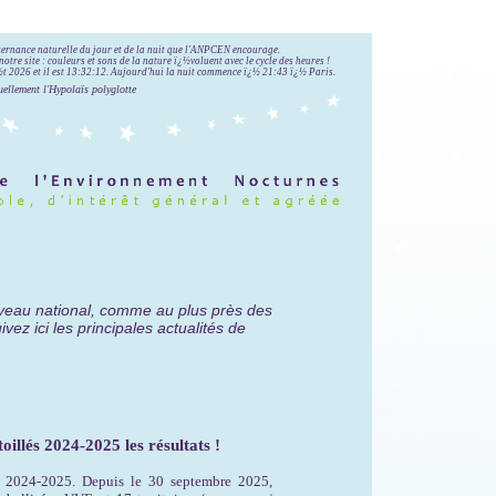
lternance naturelle du jour et de la nuit que l'ANPCEN encourage.
notre site : couleurs et sons de la nature ï¿½voluent avec le cycle des heures !
 2026 et il est
13:32:14
.
Aujourd'hui la nuit commence ï¿½ 21:43 ï¿½ Paris.
uellement l'Hypolaïs polyglotte
veau national, comme au plus près des
ez ici les principales actualités de
toillés 2024-2025 les résultats !
E 2024-2025. Depuis le 30 septembre 2025,