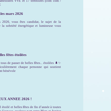
bellisées VVE et 17 territoires (com com /
E
ales mars 2026
s 2026, vous êtes candidat, le sujet de la
e la sobriété énergétique et lumineuse vous
les fêtes étoilées
ous de passer de belles fêtes... étoilées 🌲✨
ticulièrement chaque personne qui soutient
ent bénévole
UX ANNEE 2026 !
 étoilé et belles fêtes de fin d’année à toutes
is l’espace, quelque part entre Mars et Jupiter