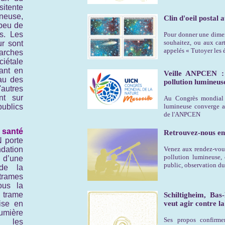
itente
ineuse,
Clin d'oeil postal a
 peu de
s. Les
Pour donner une dimen
souhaitez, ou aux car
ur sont
appelés « Tutoyer les é
arches
ciétale
uant en
Veille ANPCEN :
au des
pollution lumineus
utres
nt sur
Au Congrès mondial 
ublics
lumineuse converge av
de l'ANPCEN
santé
Retrouvez-nous en
 porte
tion
Venez aux rendez-vou
pollution lumineuse,
 d’une
public, observation d
 de la
trames
ous la
trame
Schiltigheim, Bas
ise en
veut agir contre l
mière
Ses propos confirm
s les