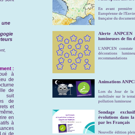
En avant première 
Européenne de l'Envir
française du documen
: une
Alerte ANPCEN e
agogie
lumineuses de fin d
uteurs
L'ANPCEN constate d
nt,
décorations lumin
recommandations
ment :
ibué à
njeu de
Animations ANPCE
cturne
lle de
Lors du Jour de la
t suit
mobilisée sur le terr
es de
pollution lumineuse
rets et
 même,
Sondage exclus
rire en
évolutions dans la
par les Français
atifs à
isances
Nouvelle édition plei
Loi de