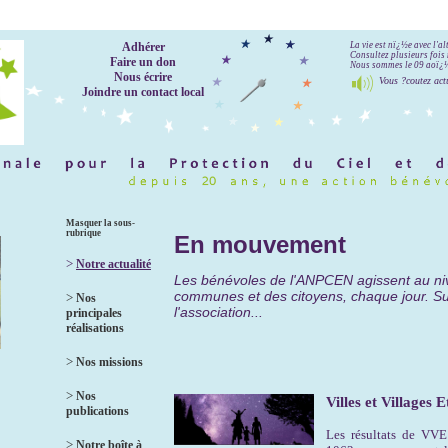
Adhérer
La vie est nï¿½e avec l'a
Consultez plusieurs fois 
Faire un don
Nous sommes le 09 aoï¿½t
Nous écrire
Vous ?coutez act
Joindre un contact local
Masquer la sous-
rubrique
En mouvement
>
Notre actualité
Les bénévoles de l'ANPCEN agissent au ni
communes et des citoyens, chaque jour. Suiv
>
Nos
l'association...
principales
réalisations
>
Nos missions
>
Nos
Villes et Villages E
publications
Les résultats de VV
>
Notre boîte à