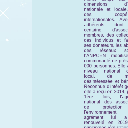
dimensions d'ac
nationale et locale
des coopérat
internationales. Av
adhérents don
centaine d'associ
membres, des collect
des individus et fam
ses donateurs, les a
des réseaux soc
l’ANPCEN mobilis
communauté de près
000 personnes. Elle 
niveau national 
local, de man
désintéressée et bén
Reconnue d'intérêt g
elle a reçu en 2014, 
1ère fois, l'agr
national des associ
de protectio
l'environnement
agrément lui 
renouvelé en 201
principales réalisatio