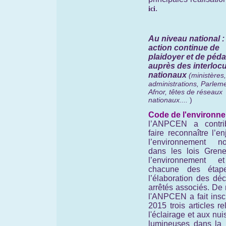
.
ici
Au niveau national 
action continue de
plaidoyer et de péd
auprès des interloc
nationaux
(ministères,
administrations, Parleme
Afnor, têtes de réseaux
nationaux....
)
Code de l'environne
l’ANPCEN a contr
faire reconnaître l’e
l’environnement no
dans les lois Grene
l’environnement e
chacune des étap
l’élaboration des déc
arrêtés associés. De
l'ANPCEN a fait insc
2015 trois articles rel
l'éclairage et aux nu
lumineuses dans la 