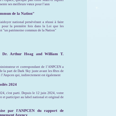
sente ses meilleurs vœux pour l’ann
ommun de la Nation"
doyer national persévérant a réussi à faire
re pour la première fois dans la Loi que les
nt "un patrimoine commun de la Nation"
 Dr. Arthur Hoag and William T.
nistrateur et correspondant de l’ANPCEN a
de la part de Dark Sky juste avant les fêtes de
si l’Anpcen qui, indirectement est également
toilés 2024
, c'est parti. Depuis le 12 juin 2024, votre
 et participer au label national et original de
çaise par l'ANPCEN du rapport de
onnement Agency