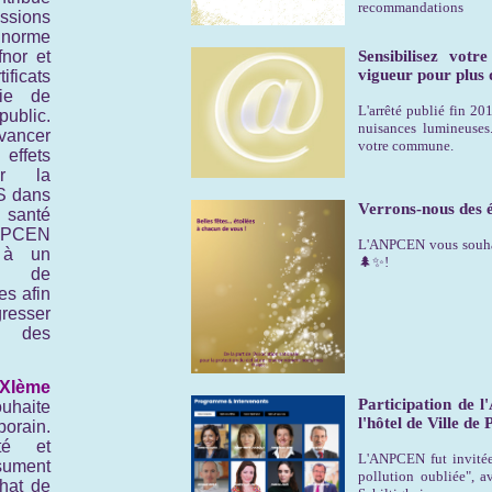
recommandations
ssions
rme
fnor et
Sensibilisez vot
vigueur pour plus 
icats
gie de
L'arrêté publié fin 20
blic.
nuisances lumineuses
vancer
votre commune.
effets
ur la
S dans
Verrons-nous des ét
 santé
ANPCEN
L'ANPCEN vous souhaite
 à un
🌲✨!
e de
es afin
esser
ée des
XIème
Participation de
uhaite
l'hôtel de Ville de 
orain.
té et
L'ANPCEN fut invitée
ésument
pollution oubliée", 
hat de