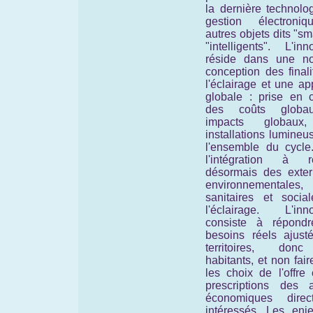
la dernière technolo
gestion électroni
autres objets dits "sm
"intelligents". L'inn
réside dans une no
conception des final
l'éclairage et une a
globale : prise en 
des coûts globa
impacts globaux
installations lumine
l'ensemble du cycle
l'intégration à ré
désormais des extern
environnementales,
sanitaires et socia
l'éclairage. L'inno
consiste à répond
besoins réels ajust
territoires, don
habitants, et non faire
les choix de l'offre
prescriptions des a
économiques direc
intéressés. Les enj