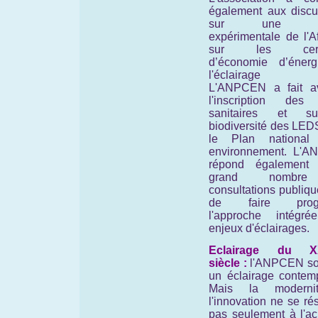
également aux discu
sur une no
expérimentale de l'A
sur les certif
d’économie d’éner
l'éclairage pu
L'ANPCEN a fait a
l'inscription des 
sanitaires et s
biodiversité des LED
le Plan national
environnement. L'
répond également
grand nombr
consultations publiqu
de faire progr
l'approche intégr
enjeux d'éclairages.
Eclairage du X
siècle :
l'ANPCEN so
un éclairage contemp
Mais la moderni
l'innovation ne se r
pas seulement à l'ac