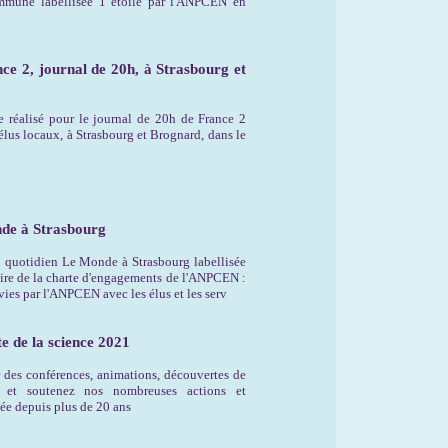
mmune labellisée 1 étoile par l'ANPCEN en
ce 2, journal de 20h, à Strasbourg et
e réalisé pour le journal de 20h de France 2
lus locaux, à Strasbourg et Brognard, dans le
de à Strasbourg
 quotidien Le Monde à Strasbourg labellisée
taire de la charte d'engagements de l'ANPCEN :
vies par l'ANPCEN avec les élus et les serv
te de la science 2021
des conférences, animations, découvertes de
z et soutenez nos nombreuses actions et
née depuis plus de 20 ans