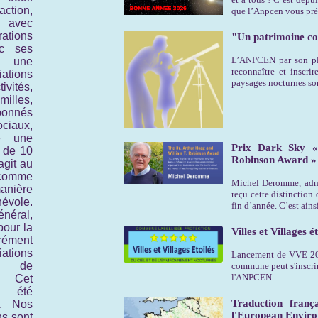
tion,
que l’Anpcen vous pré
, avec
ions
"Un patrimoine c
ec ses
L’ANPCEN par son plai
t une
reconnaître et inscri
ations
paysages nocturnes so
ivités,
illes,
bonnés
iaux,
e une
Prix Dark Sky «
 de 10
Robinson Award »
agit au
comme
Michel Deromme, admi
ière
reçu cette distinction 
évole.
fin d’année. C’est ain
énéral,
pour la
Villes et Villages é
ément
ations
Lancement de VVE 2024
n de
commune peut s'inscrire
l'ANPCEN
. Cet
a été
Traduction fran
9. Nos
l'European Envir
ns sont