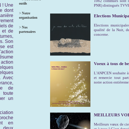
1062 commues sont la
outils
 ! Une
PNR) distingués TVV
e dont
>
Notre
anière
Elections Municip
organisation
rement
Elections municipale
iels de
>
Nos
qualité de la Nuit, d
t et de
partenaires
concerne.
urnes,
s. Son
ise est
L'action
résume
tion
Voeux à tous de bel
lques
lques
L'ANPCEN souhaite à t
. Avec
et remercie tout par
notre action entièrem
rance,
lle de
 toute
uer un
ciation
MEILLEURS VOE
proche
ant en
Meilleurs vœux de ciel
 deux
et à tous ! C’est depu