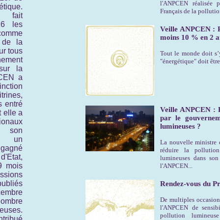
l'ANPCEN réalisée p
tique.
Français de la polluti
fait
16 les
Veille ANPCEN : P
 comme
moins 10 % en 2 a
 de la
ur tous
Tout le monde doit s’
nnement
"énergétique" doit être
sur la
CEN a
inction
rines,
 entré
Veille ANPCEN : P
 elle a
par le gouverneme
tionaux
lumineuses ?
 son
ès un
La nouvelle ministre 
 gagné
réduire la pollutio
'Etat,
lumineuses dans son 
9 mois
l'ANPCEN...
ssions
ubliés
Rendez-vous du Pri
cembre
De multiples occasion
ombre
l'ANPCEN de sensibil
neuses.
pollution lumineus
tribué