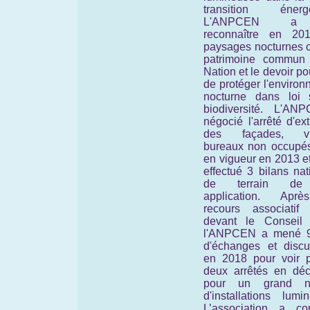
transition énergé
L'ANPCEN a 
reconnaître en 20
paysages nocturnes
patrimoine commun
Nation et le devoir po
de protéger l'enviro
nocturne
dans loi 
biodiversité.
L'ANP
négocié l'arrêté d'ext
des façades, vit
bureaux non occupés
en vigueur en 2013 et
effectué 3 bilans na
de terrain de
application. Apr
recours associatif
devant le Conseil d
l'ANPCEN a mené 
d'échanges et discu
en 2018 pour voir p
deux arrêtés en dé
pour un grand n
d'installations lumi
L’association a con