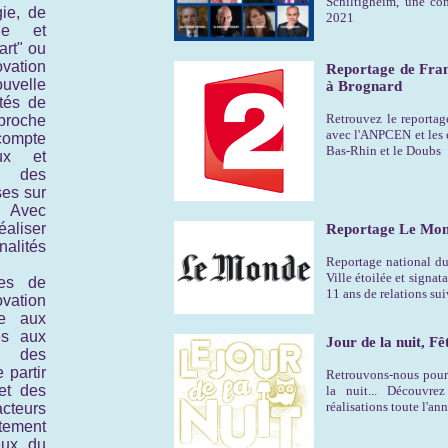
Schiltigheim, une co
gie, de
2021
que et
art" ou
ovation
Reportage de Fran
uvelle
à Brognard
ités de
Retrouvez le reportag
pproche
avec l'ANPCEN et les é
compte
Bas-Rhin et le Doubs
ux et
, des
uses
sur
. Avec
aliser
Reportage Le Mon
alités
Reportage national du
Ville étoilée et signa
les de
11 ans de relations sui
vation
re aux
és aux
Jour de la nuit, Fê
c des
 partir
Retrouvons-nous pour 
 et des
la nuit... Découvre
réalisations toute l'an
cteurs
tement
eux du