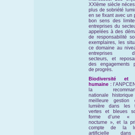
XXIème siècle nécess
plus de sobriété lum
en se fixant avec un
bon sens des limite
entreprises du secte
appelées à des dém
de responsabilité so
exemplaires, les sit
ce domaine au nive
entreprises d'a
secteurs, et reposa
des engagements p
de progrès.
Biodiversité et 
humaine
:
l’ANPCEN
la recommanda
nationale historique
meilleure gestion
lumière dans les 
vertes et bleues s
forme d’une « 
nocturne », et la pr
compte de la lu
artificielle dan