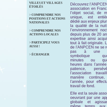
VILLES ET VILLAGES
Découvrez l’ANPCEN
ÉTOILÉS
association en Franc
l’objet social, de m
>
COMPRENDRE NOS
unique, est entiè
POSITIONS ET ACTIONS
dédié aux enjeux plur
NATIONALES
la qualité de la nui
l’environnement noct
>
COMPRENDRE NOS
depuis plus de 20 an
ACTIONS LOCALES
expertise ainsi acqu
>
PARTICIPEZ VOUS
tout à fait originale. 
AUSSI !
de l'ANPCEN ne se 
pas à une ac
>
ÉCHANGER
symbolique que
minutes ou que
heures dans l'année
patience, persévé
l'association travai
manière continue,
l'année, pour effect
travail de fond.
Elle est la seule asso
oeuvrant par une ap
globale et agiss
même temps aux