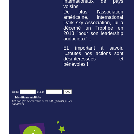
internationaux de pays
voisins.
De plus, l'association
américaine,
International
Dark sky Association,
lui a
décerné un Trophée en
2013 "pour son leadership
audacieux"...
Et, important à savoir,
....toutes nos actions sont
désintéressées et
bénévoles !
Nom :
M.d.P. :
Identifiants oubliï¿½s
Cet accï¿½s ne concerne ni les adhï¿½rents, ni les
donateurs