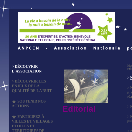
>
DÉCOUVRIR
Mas
rub
L'ASSOCIATION
>
N
>
DÉCOUVRIR LES
ENJEUX DE LA
>
QUALITÉ DE LA NUIT
pri
réa
SOUTENIR NOS
ACTIONS
Editorial
>
N
PARTICIPEZ À
>
VILLES ET VILLAGES
pub
ÉTOILÉS ET
TERRITOIRES DE
>
N