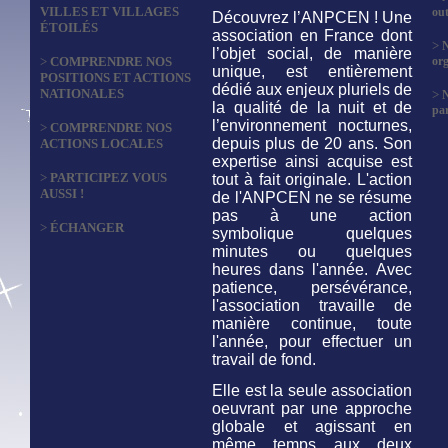
VILLES ET VILLAGES
out
Découvrez l’ANPCEN ! Une
ÉTOILÉS
association en France dont
>
N
l’objet social, de manière
>
COMPRENDRE NOS
org
unique, est entièrement
POSITIONS ET ACTIONS
dédié aux enjeux pluriels de
NATIONALES
>
la qualité de la nuit et de
par
l’environnement nocturnes,
>
COMPRENDRE NOS
depuis plus de 20 ans. Son
ACTIONS LOCALES
expertise ainsi acquise est
>
PARTICIPEZ VOUS
tout à fait originale. L'action
AUSSI !
de l'ANPCEN ne se résume
pas à une action
>
ÉCHANGER
symbolique quelques
minutes ou quelques
heures dans l'année. Avec
patience, persévérance,
l'association travaille de
manière continue, toute
l'année, pour effectuer un
travail de fond.
Elle est la seule association
oeuvrant par une approche
globale et agissant en
même temps aux deux